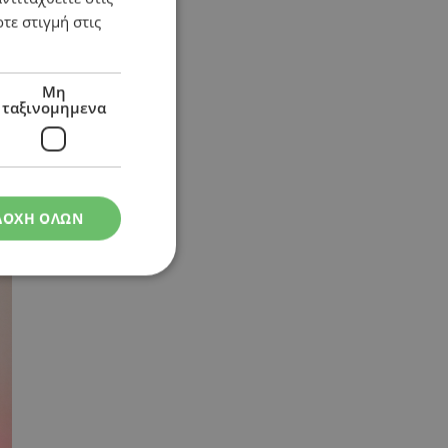
τε στιγμή στις
Μη
ταξινομημενα
ΔΟΧΗ ΟΛΩΝ