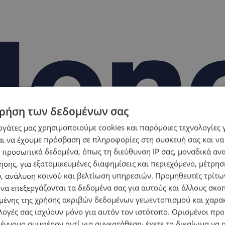
ρήση των δεδομένων σας
εργάτες μας χρησιμοποιούμε cookies και παρόμοιες τεχνολογίες 
ι να έχουμε πρόσβαση σε πληροφορίες στη συσκευή σας και να
 προσωπικά δεδομένα, όπως τη διεύθυνση IP σας, μοναδικά αν
σης, για εξατομικευμένες διαφημίσεις και περιεχόμενο, μέτρη
υ, ανάλυση κοινού και βελτίωση υπηρεσιών.
Προμηθευτές τρίτων
 να επεξεργάζονται τα δεδομένα σας για αυτούς και άλλους σκο
ένης της χρήσης ακριβών δεδομένων γεωεντοπισμού και χαρα
λογές σας ισχύουν μόνο για αυτόν τον ιστότοπο. Ορισμένοι πρ
 έννομο συμφέρον αντί για συγκατάθεση· έχετε το δικαίωμα να α