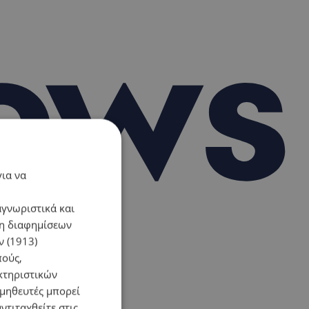
για να
αγνωριστικά και
ση διαφημίσεων
 (1913)
πούς,
κτηριστικών
ομηθευτές μπορεί
ντιταχθείτε στις