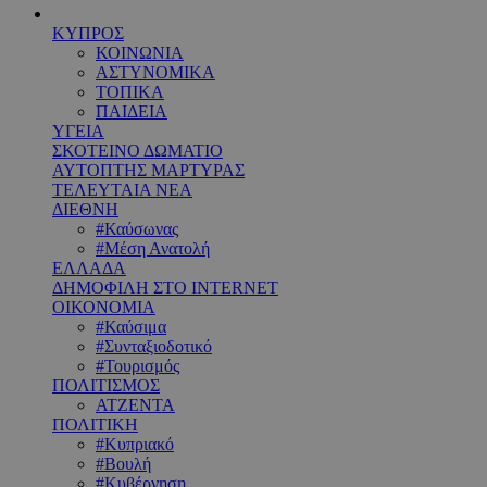
ΚΥΠΡΟΣ
ΚΟΙΝΩΝΙΑ
ΑΣΤΥΝΟΜΙΚΑ
ΤΟΠΙΚΑ
ΠΑΙΔΕΙΑ
ΥΓΕΙΑ
ΣΚΟΤΕΙΝΟ ΔΩΜΑΤΙΟ
ΑΥΤΟΠΤΗΣ ΜΑΡΤΥΡΑΣ
ΤΕΛΕΥΤΑΙΑ ΝΕΑ
ΔΙΕΘΝΗ
#Καύσωνας
#Μέση Ανατολή
ΕΛΛΑΔΑ
ΔΗΜΟΦΙΛΗ ΣΤΟ INTERNET
ΟΙΚΟΝΟΜΙΑ
#Καύσιμα
#Συνταξιοδοτικό
#Τουρισμός
ΠΟΛΙΤΙΣΜΟΣ
ΑΤΖΕΝΤΑ
ΠΟΛΙΤΙΚΗ
#Κυπριακό
#Βουλή
#Κυβέρνηση