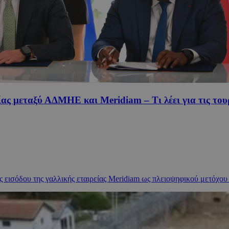
ς μεταξύ ΑΔΜΗΕ και Meridiam – Τι λέει για τις τουρ
σόδου της γαλλικής εταιρείας Meridiam ως πλειοψηφικού μετόχου στη