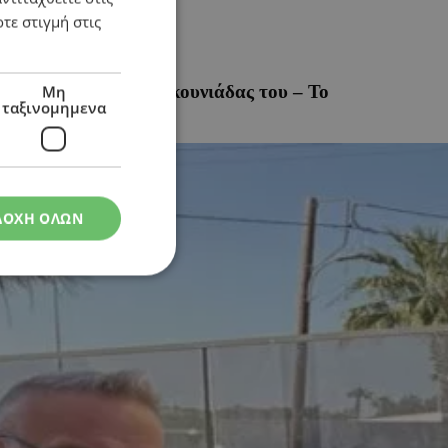
τε στιγμή στις
ια δήθεν βιασμό της κουνιάδας του – Το
Μη
ταξινομημενα
ΔΟΧΗ ΟΛΩΝ