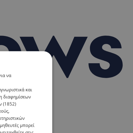
για να
αγνωριστικά και
ση διαφημίσεων
 (1852)
πούς,
κτηριστικών
ομηθευτές μπορεί
ντιταχθείτε στις