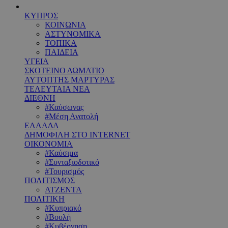
ΚΥΠΡΟΣ
ΚΟΙΝΩΝΙΑ
ΑΣΤΥΝΟΜΙΚΑ
ΤΟΠΙΚΑ
ΠΑΙΔΕΙΑ
ΥΓΕΙΑ
ΣΚΟΤΕΙΝΟ ΔΩΜΑΤΙΟ
ΑΥΤΟΠΤΗΣ ΜΑΡΤΥΡΑΣ
ΤΕΛΕΥΤΑΙΑ ΝΕΑ
ΔΙΕΘΝΗ
#Καύσωνας
#Μέση Ανατολή
ΕΛΛΑΔΑ
ΔΗΜΟΦΙΛΗ ΣΤΟ INTERNET
ΟΙΚΟΝΟΜΙΑ
#Καύσιμα
#Συνταξιοδοτικό
#Τουρισμός
ΠΟΛΙΤΙΣΜΟΣ
ΑΤΖΕΝΤΑ
ΠΟΛΙΤΙΚΗ
#Κυπριακό
#Βουλή
#Κυβέρνηση