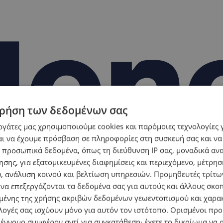
ρήση των δεδομένων σας
εργάτες μας χρησιμοποιούμε cookies και παρόμοιες τεχνολογίες 
ι να έχουμε πρόσβαση σε πληροφορίες στη συσκευή σας και να
 προσωπικά δεδομένα, όπως τη διεύθυνση IP σας, μοναδικά αν
σης, για εξατομικευμένες διαφημίσεις και περιεχόμενο, μέτρη
υ, ανάλυση κοινού και βελτίωση υπηρεσιών.
Προμηθευτές τρίτων
 να επεξεργάζονται τα δεδομένα σας για αυτούς και άλλους σκο
ένης της χρήσης ακριβών δεδομένων γεωεντοπισμού και χαρα
λογές σας ισχύουν μόνο για αυτόν τον ιστότοπο. Ορισμένοι πρ
 έννομο συμφέρον αντί για συγκατάθεση· έχετε το δικαίωμα να α