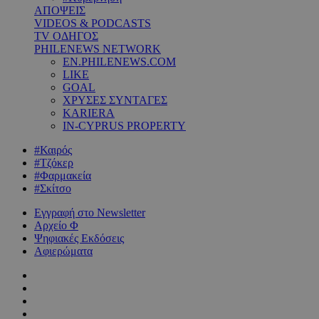
ΑΠΟΨΕΙΣ
VIDEOS & PODCASTS
TV ΟΔΗΓΟΣ
PHILENEWS NETWORK
EN.PHILENEWS.COM
LIKE
GOAL
ΧΡΥΣΕΣ ΣΥΝΤΑΓΕΣ
KARIERA
IN-CYPRUS PROPERTY
#Καιρός
#Τζόκερ
#Φαρμακεία
#Σκίτσο
Εγγραφή στο Newsletter
Αρχείο Φ
Ψηφιακές Εκδόσεις
Αφιερώματα