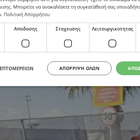
μισης
. Μπορείτε να ανακαλέσετε τη συγκατάθεσή σας οποιαδήπο
s
.
Πολιτική Απορρήτου
: Φυλακή 1,5 χρόνο με φόντο 189 χρυσά νομίσματα, γ
Αποδοσης
Στοχευσης
Λειτουργικοτητας
 και την Αστυνομία
ΛΕΠΤΟΜΕΡΕΙΩΝ
ΑΠΌΡΡΙΨΗ ΌΛΩΝ
ΑΠΟ