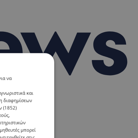
για να
αγνωριστικά και
ση διαφημίσεων
 (1852)
πούς,
κτηριστικών
ομηθευτές μπορεί
ντιταχθείτε στις