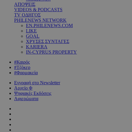
ΑΠΟΨΕΙΣ
VIDEOS & PODCASTS
TV ΟΔΗΓΟΣ
PHILENEWS NETWORK
EN.PHILENEWS.COM
LIKE
GOAL
ΧΡΥΣΕΣ ΣΥΝΤΑΓΕΣ
KARIERA
IN-CYPRUS PROPERTY
#Καιρός
#Τζόκερ
#Φαρμακεία
Εγγραφή στο Newsletter
Αρχείο Φ
Ψηφιακές Εκδόσεις
Αφιερώματα