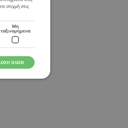
τε στιγμή στις
Μη
ταξινομημενα
ΔΟΧΗ ΟΛΩΝ