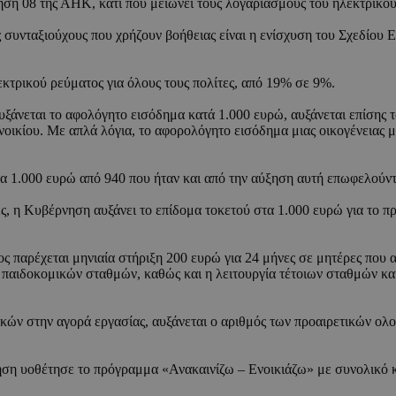
ηση 08 της ΑΗΚ, κάτι που μειώνει τους λογαριασμούς του ηλεκτρικο
συνταξιούχους που χρήζουν βοήθειας είναι η ενίσχυση του Σχεδίου 
κτρικού ρεύματος για όλους τους πολίτες, από 19% σε 9%.
εται το αφολόγητο εισόδημα κατά 1.000 ευρώ, αυξάνεται επίσης του 
οικίου. Με απλά λόγια, το αφορολόγητο εισόδημα μιας οικογένειας με
α 1.000 ευρώ από 940 που ήταν και από την αύξηση αυτή επωφελούντ
 η Κυβέρνηση αυξάνει το επίδομα τοκετού στα 1.000 ευρώ για το πρώτ
 παρέχεται μηνιαία στήριξη 200 ευρώ για 24 μήνες σε μητέρες που α
 παιδοκομικών σταθμών, καθώς και η λειτουργία τέτοιων σταθμών και
ναικών στην αγορά εργασίας, αυξάνεται ο αριθμός των προαιρετικών 
νηση υοθέτησε το πρόγραμμα «Ανακαινίζω – Ενοικιάζω» με συνολικό κό