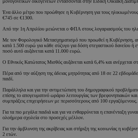
μονογονεϊκών οικογενειών εντάσσονται στην Ειδική Οικιακή Διατίμ
Ένα άλλο μέτρο που προώθησε η Κυβέρνηση για τους ηλικιωμένους 
€745 σε €1300.
Από την 1η Απριλίου μειώνεται ο ΦΠΑ στους λογαριασμούς του ηλε
Με τον Φορολογικό Μετασχηματισμό που προωθεί η Κυβέρνηση, αυξάν
κατά 1.500 ευρώ για κάθε σύζυγο για δόση στεγαστικού δανείου ή εν
ποσό αυτό αυξάνεται κατά 11.000 ευρώ.
Ο Εθνικός Κατώτατος Μισθός αυξάνεται κατά 6,4% και ανέρχεται στ
Πέρα από την αύξηση της άδειας μητρότητας από 18 σε 22 εβδομάδες,
παιδί.
Παράλληλα και για την αντιμετώπιση του δημογραφικού προβλήματος
επίσης το απογευματινό ωράριο λειτουργίας των βρεφονηπιακών και
συμπράξεις επιχειρήσεων με περισσότερους από 100 εργαζόμενους.
Για τα πιο μεγάλα παιδιά και για να ενθαρρύνεται η επανένταξη γυ
ολοήμερα σχολεία στο προσεχές μέλλον.
Για την άμβλυνση της ακρίβειας και στήριξη της κοινωνίας η κυβέρ
2 ετών.