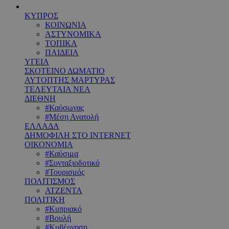
ΚΥΠΡΟΣ
ΚΟΙΝΩΝΙΑ
ΑΣΤΥΝΟΜΙΚΑ
ΤΟΠΙΚΑ
ΠΑΙΔΕΙΑ
ΥΓΕΙΑ
ΣΚΟΤΕΙΝΟ ΔΩΜΑΤΙΟ
ΑΥΤΟΠΤΗΣ ΜΑΡΤΥΡΑΣ
ΤΕΛΕΥΤΑΙΑ ΝΕΑ
ΔΙΕΘΝΗ
#Καύσωνας
#Μέση Ανατολή
ΕΛΛΑΔΑ
ΔΗΜΟΦΙΛΗ ΣΤΟ INTERNET
ΟΙΚΟΝΟΜΙΑ
#Καύσιμα
#Συνταξιοδοτικό
#Τουρισμός
ΠΟΛΙΤΙΣΜΟΣ
ΑΤΖΕΝΤΑ
ΠΟΛΙΤΙΚΗ
#Κυπριακό
#Βουλή
#Κυβέρνηση