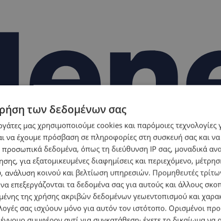
ρήση των δεδομένων σας
εργάτες μας χρησιμοποιούμε cookies και παρόμοιες τεχνολογίες 
ι να έχουμε πρόσβαση σε πληροφορίες στη συσκευή σας και να
 προσωπικά δεδομένα, όπως τη διεύθυνση IP σας, μοναδικά αν
σης, για εξατομικευμένες διαφημίσεις και περιεχόμενο, μέτρη
υ, ανάλυση κοινού και βελτίωση υπηρεσιών.
Προμηθευτές τρίτων
 να επεξεργάζονται τα δεδομένα σας για αυτούς και άλλους σκο
ένης της χρήσης ακριβών δεδομένων γεωεντοπισμού και χαρα
λογές σας ισχύουν μόνο για αυτόν τον ιστότοπο. Ορισμένοι πρ
 έννομο συμφέρον αντί για συγκατάθεση· έχετε το δικαίωμα να α