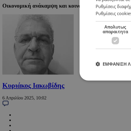
Οικονομική ανάκαμψη και κοινωνική πολιτική
Ρυθμίσεις διαφή
Ρυθμίσεις cookie
Απολυτως
απαραιτητα
ΕΜΦΑΝΙΣΗ 
Κυριάκος Ιακωβίδης
6 Απριλίου 2025, 10:02