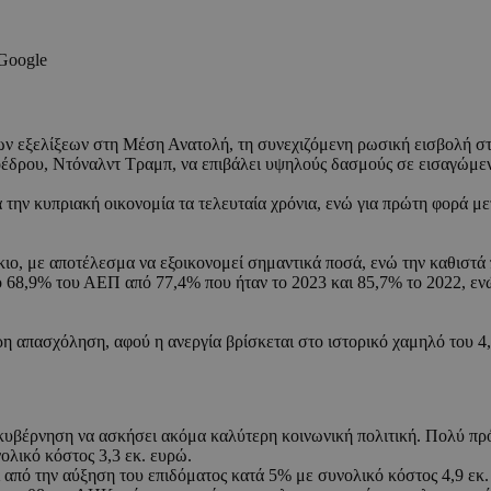
 Google
ων εξελίξεων στη Μέση Ανατολή, τη συνεχιζόμενη ρωσική εισβολή στ
έδρου, Ντόναλντ Τραμπ, να επιβάλει υψηλούς δασμούς σε εισαγώμεν
ά την κυπριακή οικονομία τα τελευταία χρόνια, ενώ για πρώτη φορά μ
ιο, με αποτέλεσμα να εξοικονομεί σημαντικά ποσά, ενώ την καθιστά π
 68,9% του ΑΕΠ από 77,4% που ήταν το 2023 και 85,7% το 2022, ενώ 
ρη απασχόληση, αφού η ανεργία βρίσκεται στο ιστορικό χαμηλό του 4
ν κυβέρνηση να ασκήσει ακόμα καλύτερη κοινωνική πολιτική. Πολύ π
ολικό κόστος 3,3 εκ. ευρώ.
πό την αύξηση του επιδόματος κατά 5% με συνολικό κόστος 4,9 εκ.