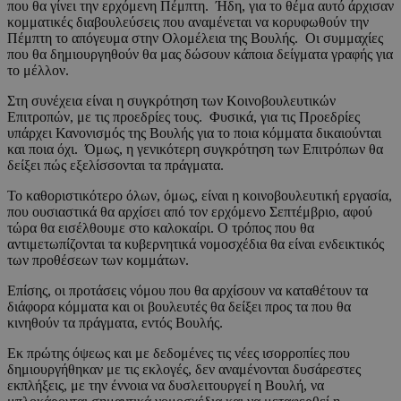
που θα γίνει την ερχόμενη Πέμπτη. Ήδη, για το θέμα αυτό άρχισαν
κομματικές διαβουλεύσεις που αναμένεται να κορυφωθούν την
Πέμπτη το απόγευμα στην Ολομέλεια της Βουλής. Οι συμμαχίες
που θα δημιουργηθούν θα μας δώσουν κάποια δείγματα γραφής για
το μέλλον.
Στη συνέχεια είναι η συγκρότηση των Κοινοβουλευτικών
Επιτροπών, με τις προεδρίες τους. Φυσικά, για τις Προεδρίες
υπάρχει Κανονισμός της Βουλής για το ποια κόμματα δικαιούνται
και ποια όχι. Όμως, η γενικότερη συγκρότηση των Επιτρόπων θα
δείξει πώς εξελίσσονται τα πράγματα.
Το καθοριστικότερο όλων, όμως, είναι η κοινοβουλευτική εργασία,
που ουσιαστικά θα αρχίσει από τον ερχόμενο Σεπτέμβριο, αφού
τώρα θα εισέλθουμε στο καλοκαίρι. Ο τρόπος που θα
αντιμετωπίζονται τα κυβερνητικά νομοσχέδια θα είναι ενδεικτικός
των προθέσεων των κομμάτων.
Επίσης, οι προτάσεις νόμου που θα αρχίσουν να καταθέτουν τα
διάφορα κόμματα και οι βουλευτές θα δείξει προς τα που θα
κινηθούν τα πράγματα, εντός Βουλής.
Εκ πρώτης όψεως και με δεδομένες τις νέες ισορροπίες που
δημιουργήθηκαν με τις εκλογές, δεν αναμένονται δυσάρεστες
εκπλήξεις, με την έννοια να δυσλειτουργεί η Βουλή, να