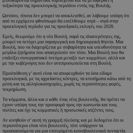
μπλοκάρονται σημαντικά νομοσχέδια και να μεταφερθεί η
τοξικότητα της προεκλογικής περιόδου εντός της Βουλής.
Ωστόσο, τίποτα δεν μπορεί να αποκλεισθεί, αν λάβουμε υπόψη ότι
από το ερχόμενο φθινόπωρο θα εισέλθουμε σιγά – σιγά στην
προεκλογική περίοδο για τις προεδρικές εκλογές του 2028.
Εμείς, θεωρούμε ότι η νέα Βουλή, παρά τις ιδιαιτερότητες της,
μπορεί να πετύχει μια παραγωγική και δημιουργική θητεία. Μια
Βουλή, που να διαχειρίζεται με σοβαρότητα και υπευθυνότητα τα
μεγάλα ζητήματα που απασχολούν τον τόπο. Μια Βουλή που θα
επιδείξει συνεργασιακό πνεύμα μεταξύ των κομμάτων, αλλά και
με την κυβέρνηση που δεν αντιπροσωπεύεται στη Βουλή.
Προϋπόθεση γ’ αυτό είναι να αποφευχθούν τα όσα είδαμε
προεκλογικά, με τις αχρείαστες κόντρες, τα κτυπήματα κάτω από τη
μέση και τις αλληλοκατηγορίες, χωρίς τις περισσότερες φορές,
τεκμηρίωση.
Τα κόμματα, άλλα και ο κάθε ένας νέος βουλευτής, θα πρέπει να
έχουν υπόψη τους την προσφορά προς την κοινωνία και τους
πολίτες και όχι τις κομματικές ή προσωπικές ατζέντες τους.
Αν κινηθούν σ’ αυτή τη γραμμή πλεύσης και με δεδομένο ότι οι
περισσότεροι είναι νέοι βουλευτές, τότε υπάρχουν τα
προαπαιτούμενα για μια επιτυχημένη κοινοβουλευτική πενταετία.