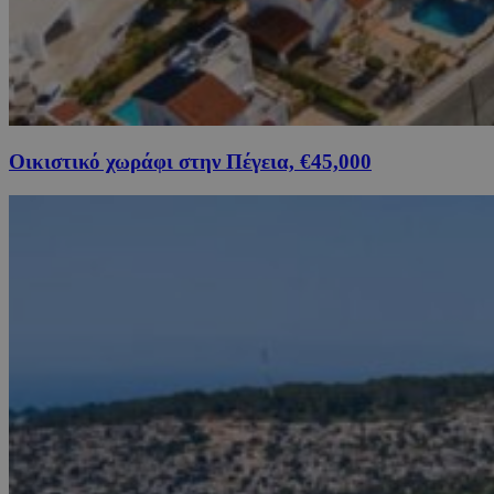
Οικιστικό χωράφι στην Πέγεια, €45,000