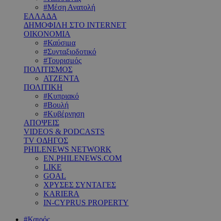
#Μέση Ανατολή
ΕΛΛΑΔΑ
ΔΗΜΟΦΙΛΗ ΣΤΟ INTERNET
ΟΙΚΟΝΟΜΙΑ
#Καύσιμα
#Συνταξιοδοτικό
#Τουρισμός
ΠΟΛΙΤΙΣΜΟΣ
ΑΤΖΕΝΤΑ
ΠΟΛΙΤΙΚΗ
#Κυπριακό
#Βουλή
#Κυβέρνηση
ΑΠΟΨΕΙΣ
VIDEOS & PODCASTS
TV ΟΔΗΓΟΣ
PHILENEWS NETWORK
EN.PHILENEWS.COM
LIKE
GOAL
ΧΡΥΣΕΣ ΣΥΝΤΑΓΕΣ
KARIERA
IN-CYPRUS PROPERTY
#Καιρός