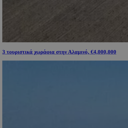
3 τουριστικά χωράφια στην Αλαμινό, €4,000,000