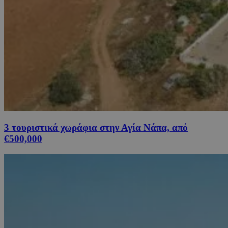
3 τουριστικά χωράφια στην Αγία Νάπα, από
€500,000