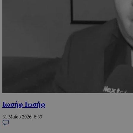
Ιωσήφ Ιωσήφ
31 Μαΐου 2026, 6:39