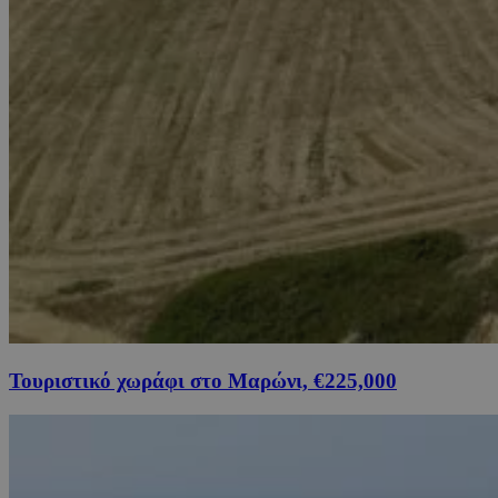
Τουριστικό χωράφι στο Μαρώνι, €225,000