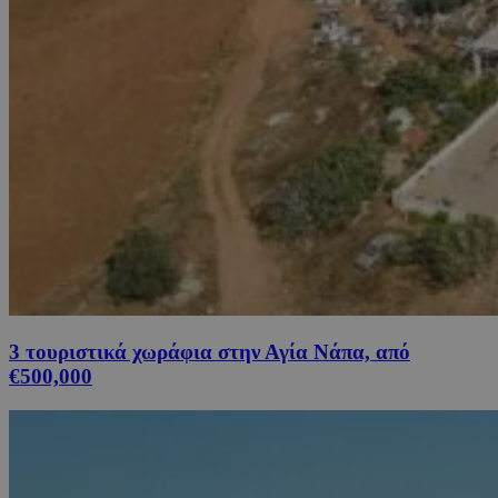
3 τουριστικά χωράφια στην Αγία Νάπα, από
€500,000