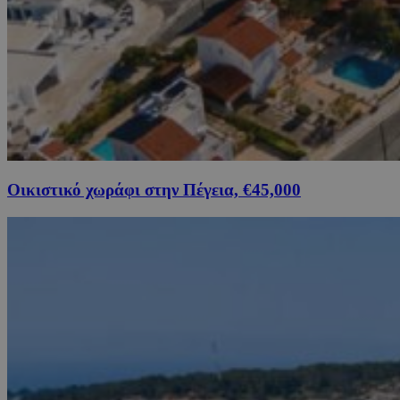
Οικιστικό χωράφι στην Πέγεια, €45,000