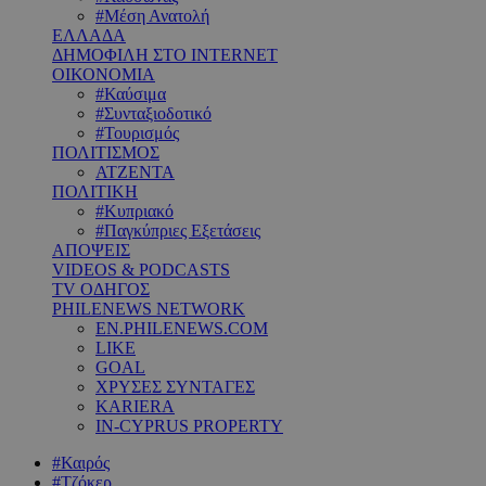
#Μέση Ανατολή
ΕΛΛΑΔΑ
ΔΗΜΟΦΙΛΗ ΣΤΟ INTERNET
ΟΙΚΟΝΟΜΙΑ
#Καύσιμα
#Συνταξιοδοτικό
#Τουρισμός
ΠΟΛΙΤΙΣΜΟΣ
ΑΤΖΕΝΤΑ
ΠΟΛΙΤΙΚΗ
#Κυπριακό
#Παγκύπριες Εξετάσεις
ΑΠΟΨΕΙΣ
VIDEOS & PODCASTS
TV ΟΔΗΓΟΣ
PHILENEWS NETWORK
EN.PHILENEWS.COM
LIKE
GOAL
ΧΡΥΣΕΣ ΣΥΝΤΑΓΕΣ
KARIERA
IN-CYPRUS PROPERTY
#Καιρός
#Τζόκερ