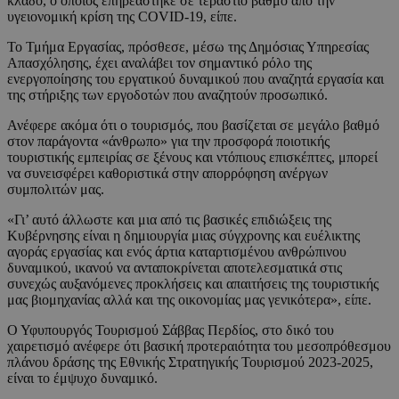
κλάδο, ο οποίος επηρεάστηκε σε τεράστιο βαθμό από την
υγειονομική κρίση της COVID-19, είπε.
Το Τμήμα Εργασίας, πρόσθεσε, μέσω της Δημόσιας Υπηρεσίας
Απασχόλησης, έχει αναλάβει τον σημαντικό ρόλο της
ενεργοποίησης του εργατικού δυναμικού που αναζητά εργασία και
της στήριξης των εργοδοτών που αναζητούν προσωπικό.
Ανέφερε ακόμα ότι ο τουρισμός, που βασίζεται σε μεγάλο βαθμό
στον παράγοντα «άνθρωπο» για την προσφορά ποιοτικής
τουριστικής εμπειρίας σε ξένους και ντόπιους επισκέπτες, μπορεί
να συνεισφέρει καθοριστικά στην απορρόφηση ανέργων
συμπολιτών μας.
«Γι’ αυτό άλλωστε και μια από τις βασικές επιδιώξεις της
Κυβέρνησης είναι η δημιουργία μιας σύγχρονης και ευέλικτης
αγοράς εργασίας και ενός άρτια καταρτισμένου ανθρώπινου
δυναμικού, ικανού να ανταποκρίνεται αποτελεσματικά στις
συνεχώς αυξανόμενες προκλήσεις και απαιτήσεις της τουριστικής
μας βιομηχανίας αλλά και της οικονομίας μας γενικότερα», είπε.
Ο Υφυπουργός Τουρισμού Σάββας Περδίος, στο δικό του
χαιρετισμό ανέφερε ότι βασική προτεραιότητα του μεσοπρόθεσμου
πλάνου δράσης της Εθνικής Στρατηγικής Τουρισμού 2023-2025,
είναι το έμψυχο δυναμικό.