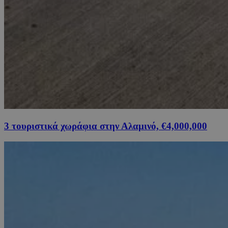
3 τουριστικά χωράφια στην Αλαμινό, €4,000,000