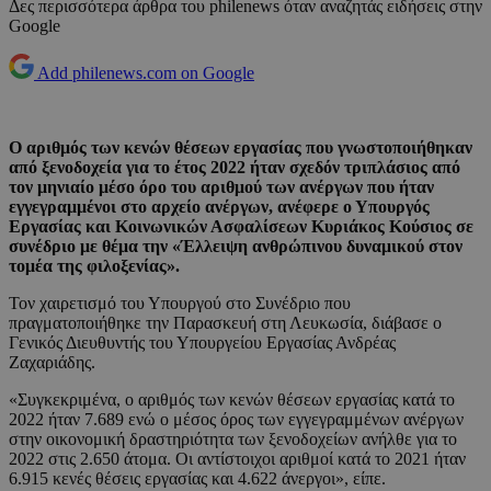
Δες περισσότερα άρθρα του philenews όταν αναζητάς ειδήσεις στην
Google
Add philenews.com on Google
Ο αριθμός των κενών θέσεων εργασίας που γνωστοποιήθηκαν
από ξενοδοχεία για το έτος 2022 ήταν σχεδόν τριπλάσιος από
τον μηνιαίο μέσο όρο του αριθμού των ανέργων που ήταν
εγγεγραμμένοι στο αρχείο ανέργων, ανέφερε ο Υπουργός
Εργασίας και Κοινωνικών Ασφαλίσεων Κυριάκος Κούσιος σε
συνέδριο με θέμα την «Έλλειψη ανθρώπινου δυναμικού στον
τομέα της φιλοξενίας».
Τον χαιρετισμό του Υπουργού στο Συνέδριο που
πραγματοποιήθηκε την Παρασκευή στη Λευκωσία, διάβασε ο
Γενικός Διευθυντής του Υπουργείου Εργασίας Ανδρέας
Ζαχαριάδης.
«Συγκεκριμένα, ο αριθμός των κενών θέσεων εργασίας κατά το
2022 ήταν 7.689 ενώ ο μέσος όρος των εγγεγραμμένων ανέργων
στην οικονομική δραστηριότητα των ξενοδοχείων ανήλθε για το
2022 στις 2.650 άτομα. Οι αντίστοιχοι αριθμοί κατά το 2021 ήταν
6.915 κενές θέσεις εργασίας και 4.622 άνεργοι», είπε.