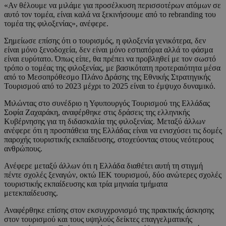
«Αν θέλουμε να μιλάμε για προσέλκυση περισσοτέρων ατόμων σε
αυτό τον τομέα, είναι καλά να ξεκινήσουμε από το rebranding του
τομέα της φιλοξενίας», ανέφερε.
Σημείωσε επίσης ότι ο τουρισμός, η φιλοξενία γενικότερα, δεν
είναι μόνο ξενοδοχεία, δεν είναι μόνο εστιατόρια αλλά το φάσμα
είναι ευρύτατο. Όπως είπε, θα πρέπει να προβληθεί με τον σωστό
τρόπο ο τομέας της φιλοξενίας, με βασικότατη προτεραιότητα μέσα
από το Μεσοπρόθεσμο Πλάνο Δράσης της Εθνικής Στρατηγικής
Τουρισμού από το 2023 μέχρι το 2025 είναι το έμψυχο δυναμικό.
Μιλώντας στο συνέδριο η Υφυπουργός Τουρισμού της Ελλάδας
Σοφία Ζαχαράκη, αναφέρθηκε στις δράσεις της ελληνικής
Κυβέρνησης για τη διδασκαλία της φιλοξενίας. Μεταξύ άλλων
ανέφερε ότι η προσπάθεια της Ελλάδας είναι να ενισχύσει τις δομές
παροχής τουριστικής εκπαίδευσης, στοχεύοντας στους νεότερους
ανθρώπους.
Ανέφερε μεταξύ άλλων ότι η Ελλάδα διαθέτει αυτή τη στιγμή
πέντε σχολές ξεναγών, οκτώ ΙΕΚ τουρισμού, δύο ανώτερες σχολές
τουριστικής εκπαίδευσης και τρία μηνιαία τμήματα
μετεκπαίδευσης.
Αναφέρθηκε επίσης στον εκσυγχρονισμό της πρακτικής άσκησης
στον τουρισμού και τους υψηλούς δείκτες επαγγελματικής