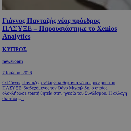
Γιάννος Πανταζής νέος πρόεδρος
ΠΑΣΥΞΕ – Παρουσιάστηκε το Xenios
Analytics
ΚΥΠΡΟΣ
newsroom
7 Ιουλίου, 2026
Ο Γιάννος Πανταζής ανέλαβε καθήκοντα νέου προέδρου του
ΠΑΣΥΞΕ, διαδεχόμενος τον Θάνο Μιχαηλίδη, ο οποίος
ολοκλήρωσε τριετή θητεία στην ηγεσία του Συνδέσμου. Η αλλαγή
σκυτάλης...