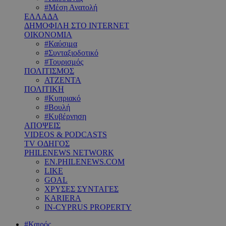
#Μέση Ανατολή
ΕΛΛΑΔΑ
ΔΗΜΟΦΙΛΗ ΣΤΟ INTERNET
ΟΙΚΟΝΟΜΙΑ
#Καύσιμα
#Συνταξιοδοτικό
#Τουρισμός
ΠΟΛΙΤΙΣΜΟΣ
ΑΤΖΕΝΤΑ
ΠΟΛΙΤΙΚΗ
#Κυπριακό
#Βουλή
#Κυβέρνηση
ΑΠΟΨΕΙΣ
VIDEOS & PODCASTS
TV ΟΔΗΓΟΣ
PHILENEWS NETWORK
EN.PHILENEWS.COM
LIKE
GOAL
ΧΡΥΣΕΣ ΣΥΝΤΑΓΕΣ
KARIERA
IN-CYPRUS PROPERTY
#Καιρός