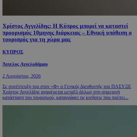
Χρίστος Αγγελίδης: Η Κύπρος μπορεί να καταστεί
προορισμός 10μηνης διάρκειας – Εθνική υπόθεση ο
τουρισμός για τη χώρα μας
ΚΥΠΡΟΣ
Άγγελος Αγγελοδήμου
2 Αυγούστου, 2026
Σε συνέντευξη του στον «Φ» ο Γενικός Διευθυντής του ΠΑΣΥΞΕ
Χρίστος Αγγελίδης αναφέρεται μεταξύ άλλων στη σημερινή
κατάσταση του τουρισμού, καταγράφει τις κινήσεις που πρέπει...