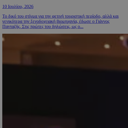
10 Ιουλίου, 2026
Το δικό του στίγμα για την φετινή τουριστική περίοδο, αλλά και
γενικότερα την ξενοδοχειακή βιομηχανία, έδωσε ο Γιάννος
Πανταζής. Στις πρώτες του δηλώσεις, ως ο...