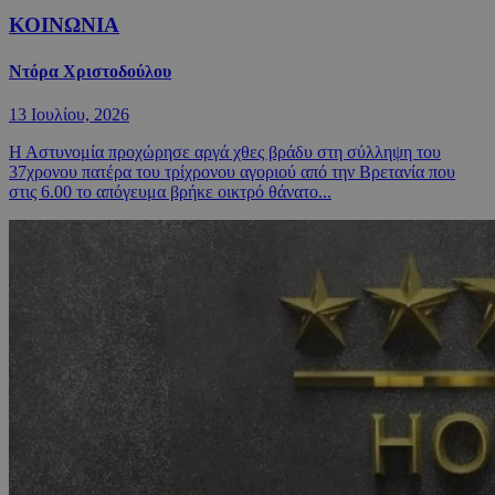
ΚΟΙΝΩΝΙΑ
Ντόρα Χριστοδούλου
13 Ιουλίου, 2026
Η Αστυνομία προχώρησε αργά χθες βράδυ στη σύλληψη του
37χρονου πατέρα του τρίχρονου αγοριού από την Βρετανία που
στις 6.00 το απόγευμα βρήκε οικτρό θάνατο...