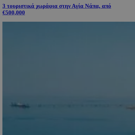
3 τουριστικά χωράφια στην Αγία Νάπα, από
€500,000