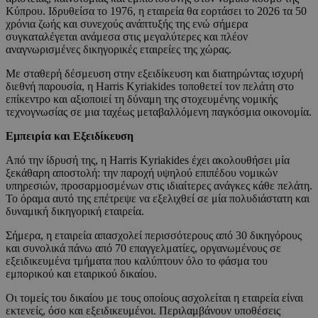
Κύπρου. Ιδρυθείσα το 1976, η εταιρεία θα εορτάσει το 2026 τα 50
χρόνια ζωής και συνεχούς ανάπτυξής της ενώ σήμερα
συγκαταλέγεται ανάμεσα στις μεγαλύτερες και πλέον
αναγνωρισμένες δικηγορικές εταιρείες της χώρας.
Με σταθερή δέσμευση στην εξειδίκευση και διατηρώντας ισχυρή
διεθνή παρουσία, η Harris Kyriakides τοποθετεί τον πελάτη στο
επίκεντρο και αξιοποιεί τη δύναμη της στοχευμένης νομικής
τεχνογνωσίας σε μια ταχέως μεταβαλλόμενη παγκόσμια οικονομία.
Εμπειρία και Εξειδίκευση
Από την ίδρυσή της, η Harris Kyriakides έχει ακολουθήσει μία
ξεκάθαρη αποστολή: την παροχή υψηλού επιπέδου νομικών
υπηρεσιών, προσαρμοσμένων στις ιδιαίτερες ανάγκες κάθε πελάτη.
Το όραμα αυτό της επέτρεψε να εξελιχθεί σε μία πολυδιάστατη και
δυναμική δικηγορική εταιρεία.
Σήμερα, η εταιρεία απασχολεί περισσότερους από 30 δικηγόρους
και συνολικά πάνω από 70 επαγγελματίες, οργανωμένους σε
εξειδικευμένα τμήματα που καλύπτουν όλο το φάσμα του
εμπορικού και εταιρικού δικαίου.
Οι τομείς του δικαίου με τους οποίους ασχολείται η εταιρεία είναι
εκτενείς, όσο και εξειδικευμένοι. Περιλαμβάνουν υποθέσεις