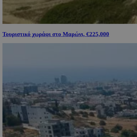
Τουριστικό χωράφι στο Μαρώνι, €225,000