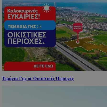
Τεμάχια Γης σε Οικιστικές Περιοχές