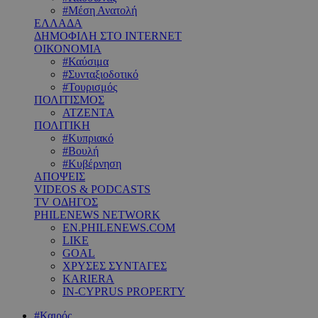
#Μέση Ανατολή
ΕΛΛΑΔΑ
ΔΗΜΟΦΙΛΗ ΣΤΟ INTERNET
ΟΙΚΟΝΟΜΙΑ
#Καύσιμα
#Συνταξιοδοτικό
#Τουρισμός
ΠΟΛΙΤΙΣΜΟΣ
ΑΤΖΕΝΤΑ
ΠΟΛΙΤΙΚΗ
#Κυπριακό
#Βουλή
#Κυβέρνηση
ΑΠΟΨΕΙΣ
VIDEOS & PODCASTS
TV ΟΔΗΓΟΣ
PHILENEWS NETWORK
EN.PHILENEWS.COM
LIKE
GOAL
ΧΡΥΣΕΣ ΣΥΝΤΑΓΕΣ
KARIERA
IN-CYPRUS PROPERTY
#Καιρός