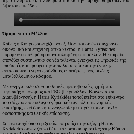
της στην αριστεία, την ακεραιότητα και την παροχή υπηρεσιών του
ύψιστου επιπέδου.
Όραμα για το Μέλλον
Καθώς η Κύπρος συνεχίζει να εξελίσσεται σε ένα σύγχρονο
οικονομικό και επιχειρηματικό κέντρο, η Harris Kyriakides
παραμένει σταθερά προσανατολισμένη στο μέλλον. Η εταιρεία
επενδύει συστηματικά σε νέα ταλέντα, ενισχύει τις ψηφιακές της
υποδομές και προάγει την ποικιλομορφία και την ένταξη,
ανταποκρινόμενη στις σύνθετες απαιτήσεις ενός ταχέως
μεταβαλλόμενου κόσμου.
Με ενεργό ρόλο σε νομοθετικές πρωτοβουλίες, ζητήματα
ψηφιακής οικονομίας και ESG (Περιβάλλον, Κοινωνία και
Διακυβέρνηση), η Harris Kyriakides τοποθετείται στο επίκεντρο
του σύγχρονου διαλόγου γύρω από τον ρόλο της νομικής
επιστήμης, εκεί όπου η τεχνογνωσία μετατρέπεται σε μοχλό
ουσιαστικής και θετικής επίδρασης.
Σε μια εποχή όπου η εξειδίκευση ορίζει την αξία, η Harris
Kyriakides συνεχίζει να θέτει τα πρότυπα αριστείας στην Κύπρο.