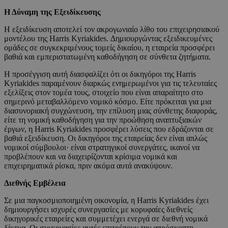
Η Δύναμη της Εξειδίκευσης
Η εξειδίκευση αποτελεί τον ακρογωνιαίο λίθο του επιχειρησιακού
μοντέλου της Harris Kyriakides. Δημιουργώντας εξειδικευμένες
ομάδες σε συγκεκριμένους τομείς δικαίου, η εταιρεία προσφέρει
βαθιά και εμπεριστατωμένη καθοδήγηση σε σύνθετα ζητήματα.
Η προσέγγιση αυτή διασφαλίζει ότι οι δικηγόροι της Harris
Kyriakides παραμένουν διαρκώς ενημερωμένοι για τις τελευταίες
εξελίξεις στον τομέα τους, στοιχείο που είναι απαραίτητο στο
σημερινό μεταβαλλόμενο νομικό κόσμο. Είτε πρόκειται για μια
διασυνοριακή συγχώνευση, την επίλυση μιας σύνθετης διαφοράς,
είτε τη νομική καθοδήγηση για την προώθηση αναπτυξιακών
έργων, η Harris Kyriakides προσφέρει λύσεις που εδράζονται σε
βαθιά εξειδίκευση. Οι δικηγόροι της εταιρείας δεν είναι απλώς
νομικοί σύμβουλοι· είναι στρατηγικοί συνεργάτες, ικανοί να
προβλέπουν και να διαχειρίζονται κρίσιμα νομικά και
επιχειρηματικά ρίσκα, πριν ακόμα αυτά ανακύψουν.
Διεθνής Εμβέλεια
Σε μια παγκοσμιοποιημένη οικονομία, η Harris Kyriakides έχει
δημιουργήσει ισχυρές συνεργασίες με κορυφαίες διεθνείς
δικηγορικές εταιρείες και συμμετέχει ενεργά σε διεθνή νομικά
δίκτυα. Οι συνεργασίες αυτές επιτρέπουν την απρόσκοπτη