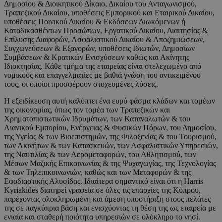
Δημοσίου & Διοικητικού Δίκαιο, Δικαίου του Ανταγωνισμού,
Τραπεζικού Δικαίου, υποθέσεις Εμπορικού και Εταιρικού Δικαίου,
υποθέσεις Ποινικού Δικαίου & Εκδόσεων Διωκόμενων ή
Καταδικασθέντων Προσώπων, Εργατικού Δικαίου, Διαιτησίας &
Επίλυσης Διαφορών, Ασφαλιστικού Δικαίου & Αποζημιώσεων,
Συγχωνεύσεων & Εξαγορών, υποθέσεις Ιδιωτών, Δημοσίων
Συμβάσεων & Κρατικών Ενισχύσεων καθώς και Ακίνητης
Ιδιοκτησίας. Κάθε τμήμα της εταιρείας είναι στελεχωμένο από
νομικούς και επαγγελματίες με βαθιά γνώση του αντικειμένου
τους, οι οποίοι προσφέρουν στοχευμένες λύσεις.
Η εξειδίκευση αυτή καλύπτει ένα ευρύ φάσμα κλάδων και τομέων
της οικονομίας, όπως τον τομέα των Τραπεζικών και
Χρηματοπιστωτικών Ιδρυμάτων, των Καταναλωτών & του
Λιανικού Εμπορίου, Ενέργειας & Φυσικών Πόρων, του Δημοσίου,
της Υγείας & των Βιοεπιστημών, της Φιλοξενίας & του Τουρισμού,
των Ακινήτων & των Κατασκευών, των Ασφαλιστικών Υπηρεσιών,
της Ναυτιλίας & των Αερομεταφορών, του Αθλητισμού, των
Μέσων Μαζικής Επικοινωνίας & της Ψυχαγωγίας, της Τεχνολογίας
& των Τηλεπικοινωνιών, καθώς και των Μεταφορών & της
Εφοδιαστικής Αλυσίδας. Ιδιαίτερα σημαντικό είναι ότι η Harris
Kyriakides διατηρεί γραφεία σε όλες τις επαρχίες της Κύπρου,
παρέχοντας ολοκληρωμένη και άμεση υποστήριξη στους πελάτες
της σε παγκύπρια βάση και ενισχύοντας τη θέση της ως εταιρεία με
ενιαία και σταθερή ποιότητα υπηρεσιών σε ολόκληρο το νησί.