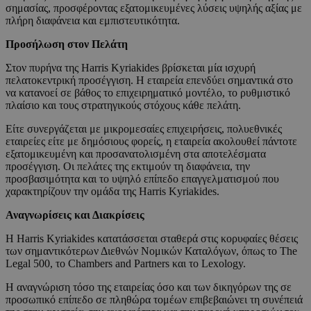
σημασίας, προσφέροντας εξατομικευμένες λύσεις υψηλής αξίας με
πλήρη διαφάνεια και εμπιστευτικότητα.
Προσήλωση στον Πελάτη
Στον πυρήνα της Harris Kyriakides βρίσκεται μία ισχυρή
πελατοκεντρική προσέγγιση. Η εταιρεία επενδύει σημαντικά στο
να κατανοεί σε βάθος το επιχειρηματικό μοντέλο, το ρυθμιστικό
πλαίσιο και τους στρατηγικούς στόχους κάθε πελάτη.
Είτε συνεργάζεται με μικρομεσαίες επιχειρήσεις, πολυεθνικές
εταιρείες είτε με δημόσιους φορείς, η εταιρεία ακολουθεί πάντοτε
εξατομικευμένη και προσανατολισμένη στα αποτελέσματα
προσέγγιση. Οι πελάτες της εκτιμούν τη διαφάνεια, την
προσβασιμότητα και το υψηλό επίπεδο επαγγελματισμού που
χαρακτηρίζουν την ομάδα της Harris Kyriakides.
Αναγνωρίσεις και Διακρίσεις
Η Harris Kyriakides κατατάσσεται σταθερά στις κορυφαίες θέσεις
των σημαντικότερων Διεθνών Νομικών Καταλόγων, όπως το The
Legal 500, το Chambers and Partners και το Lexology.
Η αναγνώριση τόσο της εταιρείας όσο και των δικηγόρων της σε
προσωπικό επίπεδο σε πληθώρα τομέων επιβεβαιώνει τη συνέπειά