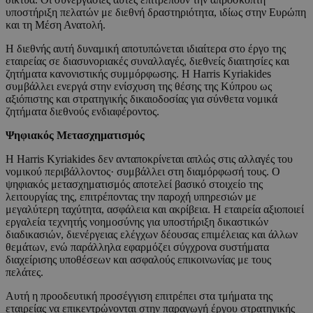
υποστήριξη πελατών με διεθνή δραστηριότητα, ιδίως στην Ευρώπη
και τη Μέση Ανατολή.
Η διεθνής αυτή δυναμική αποτυπώνεται ιδιαίτερα στο έργο της
εταιρείας σε διασυνοριακές συναλλαγές, διεθνείς διαιτησίες και
ζητήματα κανονιστικής συμμόρφωσης. Η Harris Kyriakides
συμβάλλει ενεργά στην ενίσχυση της θέσης της Κύπρου ως
αξιόπιστης και στρατηγικής δικαιοδοσίας για σύνθετα νομικά
ζητήματα διεθνούς ενδιαφέροντος.
Ψηφιακός Μετασχηματισμός
Η Harris Kyriakides δεν ανταποκρίνεται απλώς στις αλλαγές του
νομικού περιβάλλοντος· συμβάλλει στη διαμόρφωσή τους. Ο
ψηφιακός μετασχηματισμός αποτελεί βασικό στοιχείο της
λειτουργίας της, επιτρέποντας την παροχή υπηρεσιών με
μεγαλύτερη ταχύτητα, ασφάλεια και ακρίβεια. Η εταιρεία αξιοποιεί
εργαλεία τεχνητής νοημοσύνης για υποστήριξη δικαστικών
διαδικασιών, διενέργειας ελέγχων δέουσας επιμέλειας και άλλων
θεμάτων, ενώ παράλληλα εφαρμόζει σύγχρονα συστήματα
διαχείρισης υποθέσεων και ασφαλούς επικοινωνίας με τους
πελάτες.
Αυτή η προοδευτική προσέγγιση επιτρέπει στα τμήματα της
εταιρείας να επικεντρώνονται στην παραγωγή έργου στρατηγικής