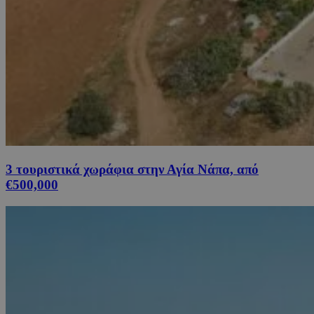
3 τουριστικά χωράφια στην Αγία Νάπα, από
€500,000