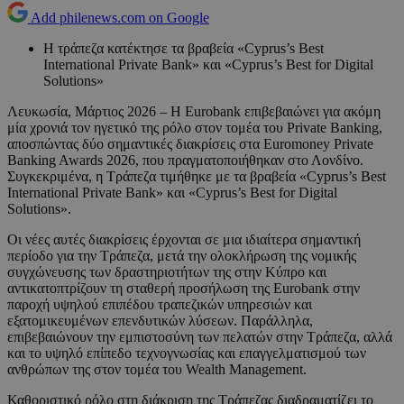
Add philenews.com on Google
Η τράπεζα κατέκτησε τα βραβεία «Cyprus’s Best
International Private Bank» και «Cyprus’s Best for Digital
Solutions»
Λευκωσία, Μάρτιος 2026 – Η Eurobank επιβεβαιώνει για ακόμη
μία χρονιά τον ηγετικό της ρόλο στον τομέα του Private Banking,
αποσπώντας δύο σημαντικές διακρίσεις στα Euromoney Private
Banking Awards 2026, που πραγματοποιήθηκαν στο Λονδίνο.
Συγκεκριμένα, η Τράπεζα τιμήθηκε με τα βραβεία «Cyprus’s Best
International Private Bank» και «Cyprus’s Best for Digital
Solutions».
Οι νέες αυτές διακρίσεις έρχονται σε μια ιδιαίτερα σημαντική
περίοδο για την Τράπεζα, μετά την ολοκλήρωση της νομικής
συγχώνευσης των δραστηριοτήτων της στην Κύπρο και
αντικατοπτρίζουν τη σταθερή προσήλωση της Eurobank στην
παροχή υψηλού επιπέδου τραπεζικών υπηρεσιών και
εξατομικευμένων επενδυτικών λύσεων. Παράλληλα,
επιβεβαιώνουν την εμπιστοσύνη των πελατών στην Τράπεζα, αλλά
και το υψηλό επίπεδο τεχνογνωσίας και επαγγελματισμού των
ανθρώπων της στον τομέα του Wealth Management.
Καθοριστικό ρόλο στη διάκριση της Τράπεζας διαδραματίζει το