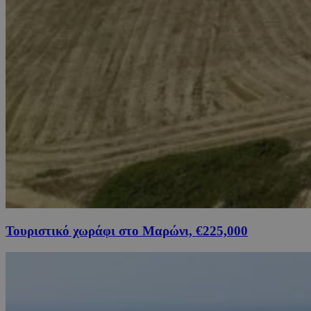
Τουριστικό χωράφι στο Μαρώνι, €225,000