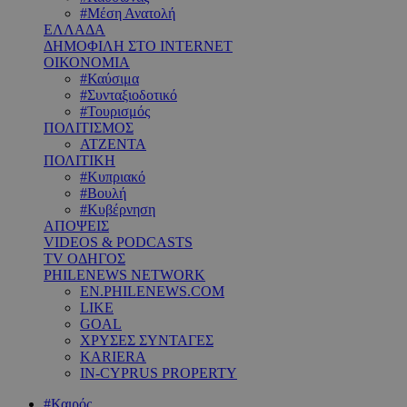
#Μέση Ανατολή
ΕΛΛΑΔΑ
ΔΗΜΟΦΙΛΗ ΣΤΟ INTERNET
ΟΙΚΟΝΟΜΙΑ
#Καύσιμα
#Συνταξιοδοτικό
#Τουρισμός
ΠΟΛΙΤΙΣΜΟΣ
ΑΤΖΕΝΤΑ
ΠΟΛΙΤΙΚΗ
#Κυπριακό
#Βουλή
#Κυβέρνηση
ΑΠΟΨΕΙΣ
VIDEOS & PODCASTS
TV ΟΔΗΓΟΣ
PHILENEWS NETWORK
EN.PHILENEWS.COM
LIKE
GOAL
ΧΡΥΣΕΣ ΣΥΝΤΑΓΕΣ
KARIERA
IN-CYPRUS PROPERTY
#Καιρός