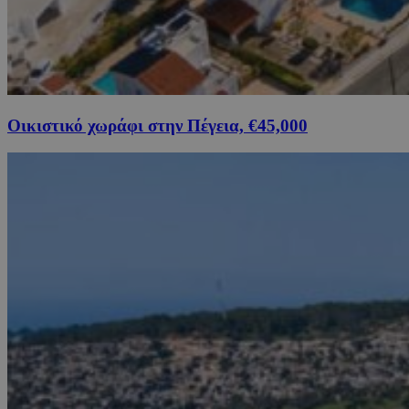
Οικιστικό χωράφι στην Πέγεια, €45,000