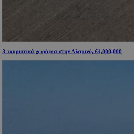
3 τουριστικά χωράφια στην Αλαμινό, €4,000,000