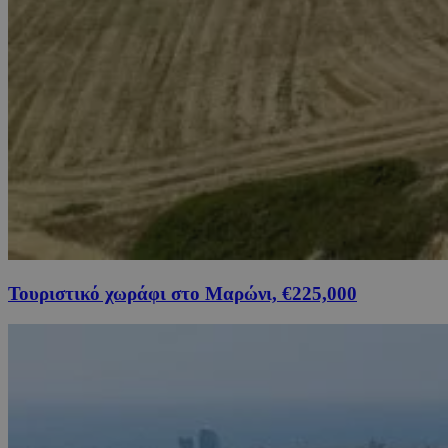
Τουριστικό χωράφι στο Μαρώνι, €225,000