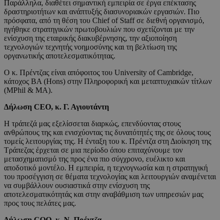
Παράλληλα, διαθέτει σημαντική εμπειρία σε έργα επέκτασης
δραστηριοτήτων και ανάπτυξής διασυνοριακών εργασιών. Πιο
πρόσφατα, από τη θέση του Chief of Staff σε διεθνή οργανισμό,
ηγήθηκε στρατηγικών πρωτοβουλιών που σχετίζονται με την
ενίσχυση της εταιρικής διακυβέρνησης, την αξιοποίηση
τεχνολογιών τεχνητής νοημοσύνης και τη βελτίωση της
οργανωτικής αποτελεσματικότητας.
Ο κ. Πρέντζας είναι απόφοιτος του University of Cambridge,
κάτοχος BA (Hons) στην Πληροφορική και μεταπτυχιακών τίτλων
(MPhil & MA).
Δήλωση
CEO
, κ. Γ. Αγιουτάντη
Η τράπεζά μας εξελίσσεται διαρκώς, επενδύοντας στους
ανθρώπους της και ενισχύοντας τις δυνατότητές της σε όλους τους
τομείς λειτουργίας της. Η ένταξη του κ. Πρέντζα στη Διοίκηση της
Τράπεζας έρχεται σε μια περίοδο όπου επιταχύνουμε τον
μετασχηματισμό της προς ένα πιο σύγχρονο, ευέλικτο και
αποδοτικό μοντέλο. Η εμπειρία, η τεχνογνωσία και η στρατηγική
του προσέγγιση σε θέματα τεχνολογίας και λειτουργιών αναμένεται
να συμβάλλουν ουσιαστικά στην ενίσχυση της
αποτελεσματικότητάς και στην αναβάθμιση των υπηρεσιών μας
προς τους πελάτες μας.
Δήλωση
COO
, κ. Ν. Πρέντζα