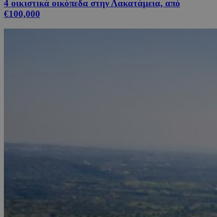
4 οικιστικά οικόπεδα στην Λακατάμεια, από
€100,000