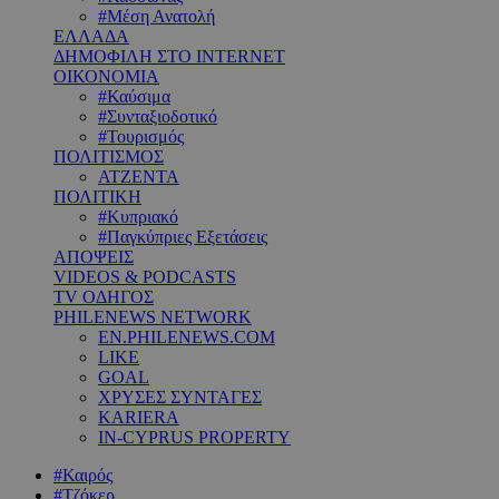
#Μέση Ανατολή
ΕΛΛΑΔΑ
ΔΗΜΟΦΙΛΗ ΣΤΟ INTERNET
ΟΙΚΟΝΟΜΙΑ
#Καύσιμα
#Συνταξιοδοτικό
#Τουρισμός
ΠΟΛΙΤΙΣΜΟΣ
ΑΤΖΕΝΤΑ
ΠΟΛΙΤΙΚΗ
#Κυπριακό
#Παγκύπριες Εξετάσεις
ΑΠΟΨΕΙΣ
VIDEOS & PODCASTS
TV ΟΔΗΓΟΣ
PHILENEWS NETWORK
EN.PHILENEWS.COM
LIKE
GOAL
ΧΡΥΣΕΣ ΣΥΝΤΑΓΕΣ
KARIERA
IN-CYPRUS PROPERTY
#Καιρός
#Τζόκερ