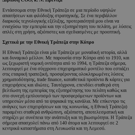
Εντάσσομαι στην Εθνική Τράπεζα σε μια περίοδο υψηλών
απαιτήσεων και φιλόδοξης στρατηγικής. Σε ένα περιβάλλον
διαρκούς τεχνολογικής εξέλιξης, προτεραιότητά μου είναι να
ενισχύσω την εμπειρία και την εξυπηρέτηση του πελάτη, με λύσεις
απλές στη χρήση, αξιόπιστες και σχεδιασμένες με προοπτική.
Σχετικά με την Εθνική Τράπεζα στην Κύπρο
Η Εθνική Τράπεζα είναι μία Τράπεζα με μοναδική ιστορία, αλλά
και δυναμικό μέλλον. Με παρουσία στην Κύπρο από το 1910, και
ως ξεχωριστή νομική οντότητα από το 1994, η Τράπεζα σήμερα,
λειτουργεί με ένα σύγχρονο επιχειρηματικό μοντέλο που εστιάζει
στις εταιρική τραπεζική, προσφέροντας ολοκληρωμένες λύσεις
χρηματοδότησης, trade finance, καταθετικά προϊόντα & κάρτες για
επιχειρήσεις και ιδιώτες. Ταυτόχρονα, επενδύει σταθερά στη
βελτίωση της εμπειρίας της εξυπηρέτησης του πελάτη καθώς και
στο συνεχή εμπλουτισμό των προσφερόμενων προϊόντων και
υπηρεσιών μέσα από τα ψηφιακά της κανάλια. Με επίκεντρο τις
ανάγκες των επιχειρήσεων και της κοινωνίας, η Εθνική Τράπεζα)
παραμένει σταθερά ανθρώπινη, αξιόπιστη, αποτελεσματική και
στηρίζει με συνέπεια την ανάπτυξη και τη βιωσιμότητα. Η Τράπεζα
σήμερα απασχολεί πάνω από 140 άτομα και λειτουργεί σε 2
κεντρικά καταστήματα στη Λευκωσία και τη Λεμεσό.