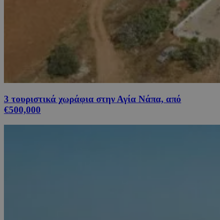
3 τουριστικά χωράφια στην Αγία Νάπα, από
€500,000