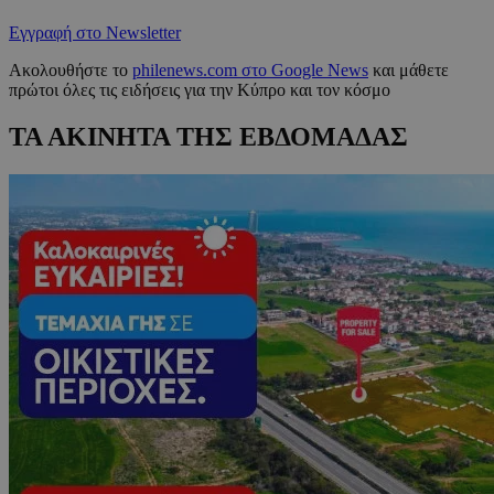
Εγγραφή στο Newsletter
Ακολουθήστε το
philenews.com στο Google News
και μάθετε
πρώτοι όλες τις ειδήσεις για την Κύπρο και τον κόσμο
ΤΑ ΑΚΙΝΗΤΑ ΤΗΣ ΕΒΔΟΜΑΔΑΣ