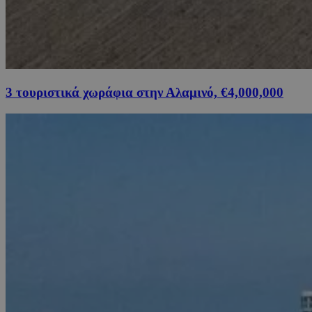
3 τουριστικά χωράφια στην Αλαμινό, €4,000,000