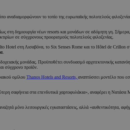
τόπο αναδιαμορφώνουν το τοπίο της ευρωπαϊκής πολυτελούς φιλοξενία
ως στη δημιουργία νέων resorts και μονάδων σε αδόμητη γη. Σήμερα,
κτιρίων σε σύγχρονους προορισμούς πολυτελούς φιλοξενίας.
to Hotel στη Λισαβόνα, το Six Senses Rome και το Hôtel de Crillon
μα
.
οδοχειακής μονάδας. Προϋποθέτει συνδυασμό αρχιτεκτονικής κατανόησ
και σύγχρονο προϊόν.
πριακού ομίλου
Thanos Hotels and Resorts,
αναπτύσσει μοντέλο που εστ
ύτερη σαφήνεια στα επενδυτικά χαρτοφυλάκια», αναφέρει η Νατάσα Μ
ναζητά μόνο λειτουργικές εγκαταστάσεις, αλλά «αυθεντικότητα, αφήγ