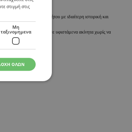
τε στιγμή στις
αφέρει η κ. Μιχαηλίδου.
ελλοντική λειτουργία ακινήτου με ιδιαίτερη ιστορική και
Μη
ταξινομημενα
ει να προσθέσει νέα αξία σε υφιστάμενα ακίνητα χωρίς να
ΔΟΧΗ ΟΛΩΝ