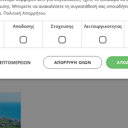
μισης
. Μπορείτε να ανακαλέσετε τη συγκατάθεσή σας οποιαδήπο
ν σημαντικό ιστορικό, αρχιτεκτονικό και πολιτιστικό αποτύπωμα», αν
s
.
Πολιτική Απορρήτου
γο στην Ελλάδα που συνδυάζει αποκατάσταση, επαναπροσδιορισμό και μ
τό το στάδιο.
Αποδοσης
Στοχευσης
Λειτουργικοτητας
εικνύεται έτσι σε εναλλακτικό μοντέλο ανάπτυξης, το οποίο επιδιώκ
ΛΕΠΤΟΜΕΡΕΙΩΝ
ΑΠΌΡΡΙΨΗ ΌΛΩΝ
ΑΠΟ
ι όλες τις ειδήσεις για την Κύπρο και τον κόσμο