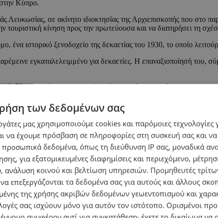
 στην Κύπρο.
λιάς Λευκωσίας, σε ακίνητο ιδιοκτησίας της Αρχιεπισκοπής που στο π
την τουριστική κίνηση προς την πρωτεύουσα και να διατηρήσει τη σχέσ
, ένα ιστορικό ξενοδοχείο της δεκαετίας του 1930, το οποίο λειτού
αρέμεινε εγκαταλελειμμένο για δεκαετίες. Η επαναξιοποίησή του, σύ
τική. Είναι αναγέννηση, με σεβασμό στη μνήμη του τόπου και στρατηγ
ηλίδου.
ρήση των δεδομένων σας
χρονο luxury hospitality asset απαιτεί εξειδίκευση στην αποκατάστασ
εργάτες μας χρησιμοποιούμε cookies και παρόμοιες τεχνολογίες 
ι να έχουμε πρόσβαση σε πληροφορίες στη συσκευή σας και να
ο εφαρμόζεις ένα πρότυπο. Είναι ένα κτίριο με δική του λογική, με 
 προσωπικά δεδομένα, όπως τη διεύθυνση IP σας, μοναδικά αν
σης, για εξατομικευμένες διαφημίσεις και περιεχόμενο, μέτρη
υ, ανάλυση κοινού και βελτίωση υπηρεσιών.
Προμηθευτές τρίτων
 να επεξεργάζονται τα δεδομένα σας για αυτούς και άλλους σκο
ζεται πλέον περισσότερο στην ποιότητα και στην προστασία του τοπίο
ένης της χρήσης ακριβών δεδομένων γεωεντοπισμού και χαρα
λογές σας ισχύουν μόνο για αυτόν τον ιστότοπο. Ορισμένοι πρ
ευκαιρίας
για την αξιοποίηση ιστορικών και αρχιτεκτονικά σημαντι
 έννομο συμφέρον αντί για συγκατάθεση· έχετε το δικαίωμα να α