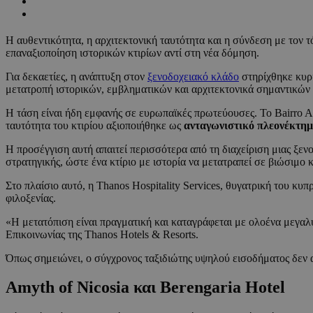
Η αυθεντικότητα, η αρχιτεκτονική ταυτότητα και η σύνδεση με τον 
επαναξιοποίηση ιστορικών κτιρίων αντί στη νέα δόμηση.
Για δεκαετίες, η ανάπτυξη στον
ξενοδοχειακό κλάδο
στηρίχθηκε κυρί
μετατροπή ιστορικών, εμβληματικών και αρχιτεκτονικά σημαντικών 
Η τάση είναι ήδη εμφανής σε ευρωπαϊκές πρωτεύουσες. Το Bairro Al
ταυτότητα του κτιρίου αξιοποιήθηκε ως
ανταγωνιστικό πλεονέκτη
Η προσέγγιση αυτή απαιτεί περισσότερα από τη διαχείριση μιας ξεν
στρατηγικής, ώστε ένα κτίριο με ιστορία να μετατραπεί σε βιώσιμο 
Στο πλαίσιο αυτό, η Thanos Hospitality Services, θυγατρική του κυ
φιλοξενίας.
«Η μετατόπιση είναι πραγματική και καταγράφεται με ολοένα μεγαλ
Επικοινωνίας της Thanos Hotels & Resorts.
Όπως σημειώνει, ο σύγχρονος ταξιδιώτης υψηλού εισοδήματος δεν α
Amyth of Nicosia και Berengaria Hotel