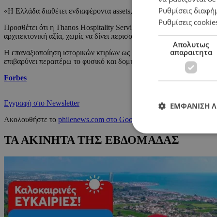
Ρυθμίσεις διαφή
«Η Ελλάδα διαθέτει ενδιαφέροντα assets, πολλά από τα οποία φέρου
Ρυθμίσεις cookie
Προσθέτει ότι η Thanos Hospitality Services έχει ήδη αναλάβει έρ
αρχιτεκτονική αξία, χωρίς να δίνει περισσότερες λεπτομέρειες σε αυ
Απολυτως
απαραιτητα
Η επαναξιοποίηση ιστορικών κτιρίων ως ξενοδοχειακών μονάδων αναδ
επιβαρύνει περαιτέρω το φυσικό και δομημένο περιβάλλον.
Forbes
Εγγραφή στο Newsletter
ΕΜΦΑΝΙΣΗ 
Ακολουθήστε το
philenews.com στο Google News
και μάθετε πρώτο
ΤΑ ΑΚΙΝΗΤΑ ΤΗΣ ΕΒΔΟΜΑΔΑΣ