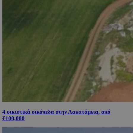
4 οικιστικά οικόπεδα στην Λακατάμεια, από
€100,000