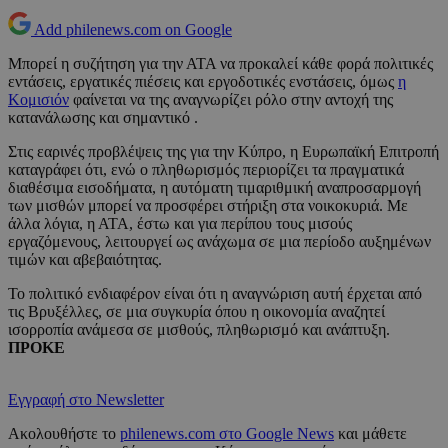
Add philenews.com on Google
Μπορεί η συζήτηση για την ΑΤΑ να προκαλεί κάθε φορά πολιτικές
εντάσεις, εργατικές πιέσεις και εργοδοτικές ενστάσεις, όμως
η
Κομισιόν
φαίνεται να της αναγνωρίζει ρόλο στην αντοχή της
κατανάλωσης και σημαντικό .
Στις εαρινές προβλέψεις της για την Κύπρο, η Ευρωπαϊκή Επιτροπή
καταγράφει ότι, ενώ ο πληθωρισμός περιορίζει τα πραγματικά
διαθέσιμα εισοδήματα, η αυτόματη τιμαριθμική αναπροσαρμογή
των μισθών μπορεί να προσφέρει στήριξη στα νοικοκυριά. Με
άλλα λόγια, η ΑΤΑ, έστω και για περίπου τους μισούς
εργαζόμενους, λειτουργεί ως ανάχωμα σε μια περίοδο αυξημένων
τιμών και αβεβαιότητας.
Το πολιτικό ενδιαφέρον είναι ότι η αναγνώριση αυτή έρχεται από
τις Βρυξέλλες, σε μια συγκυρία όπου η οικονομία αναζητεί
ισορροπία ανάμεσα σε μισθούς, πληθωρισμό και ανάπτυξη.
ΠΡΟΚΕ
Εγγραφή στο Newsletter
Ακολουθήστε το
philenews.com στο Google News
και μάθετε