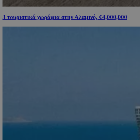
3 τουριστικά χωράφια στην Αλαμινό, €4,000,000