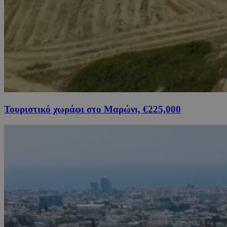
Τουριστικό χωράφι στο Μαρώνι, €225,000