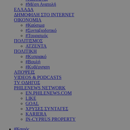
#Μέση Ανατολή
ΕΛΛΑΔΑ
ΔΗΜΟΦΙΛΗ ΣΤΟ INTERNET
ΟΙΚΟΝΟΜΙΑ
#Καύσιμα
#Συνταξιοδοτικό
#Τουρισμός
ΠΟΛΙΤΙΣΜΟΣ
ΑΤΖΕΝΤΑ
ΠΟΛΙΤΙΚΗ
#Κυπριακό
#Βουλή
#Κυβέρνηση
ΑΠΟΨΕΙΣ
VIDEOS & PODCASTS
TV ΟΔΗΓΟΣ
PHILENEWS NETWORK
EN.PHILENEWS.COM
LIKE
GOAL
ΧΡΥΣΕΣ ΣΥΝΤΑΓΕΣ
KARIERA
IN-CYPRUS PROPERTY
#Καιρός