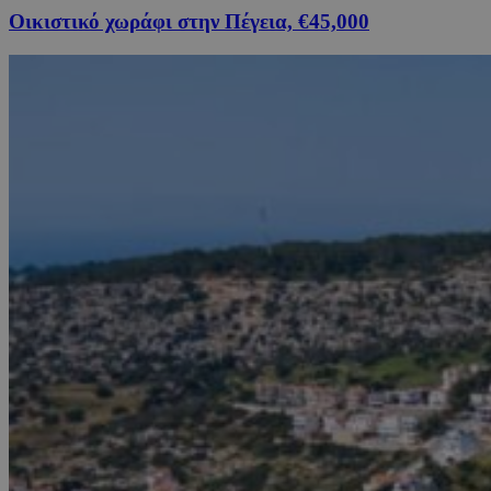
Οικιστικό χωράφι στην Πέγεια, €45,000