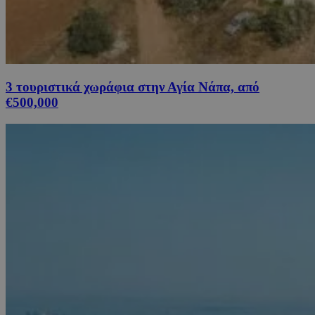
3 τουριστικά χωράφια στην Αγία Νάπα, από
€500,000