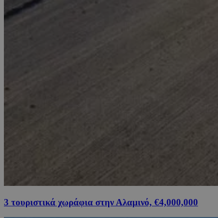
3 τουριστικά χωράφια στην Αλαμινό, €4,000,000