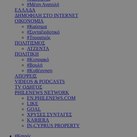
#Μέση Ανατολή
ΕΛΛΑΔΑ
ΔΗΜΟΦΙΛΗ ΣΤΟ INTERNET
ΟΙΚΟΝΟΜΙΑ
#Καύσιμα
#Συνταξιοδοτικό
#Τουρισμός
ΠΟΛΙΤΙΣΜΟΣ
ΑΤΖΕΝΤΑ
ΠΟΛΙΤΙΚΗ
#Κυπριακό
#Βουλή
#Κυβέρνηση
ΑΠΟΨΕΙΣ
VIDEOS & PODCASTS
TV ΟΔΗΓΟΣ
PHILENEWS NETWORK
EN.PHILENEWS.COM
LIKE
GOAL
ΧΡΥΣΕΣ ΣΥΝΤΑΓΕΣ
KARIERA
IN-CYPRUS PROPERTY
#Καιρός