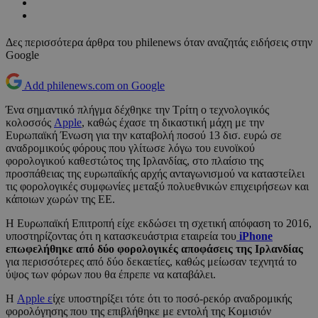
Δες περισσότερα άρθρα του philenews όταν αναζητάς ειδήσεις στην
Google
Add philenews.com on Google
Ένα σημαντικό πλήγμα δέχθηκε την Τρίτη ο τεχνολογικός
κολοσσός
Apple
, καθώς έχασε τη δικαστική μάχη με την
Ευρωπαϊκή Ένωση για την καταβολή ποσού 13 δισ. ευρώ σε
αναδρομικούς φόρους που γλίτωσε λόγω του ευνοϊκού
φορολογικού καθεστώτος της Ιρλανδίας, στο πλαίσιο της
προσπάθειας της ευρωπαϊκής αρχής ανταγωνισμού να καταστείλει
τις φορολογικές συμφωνίες μεταξύ πολυεθνικών επιχειρήσεων και
κάποιων χωρών της ΕΕ.
Η Ευρωπαϊκή Επιτροπή είχε εκδώσει τη σχετική απόφαση το 2016,
υποστηρίζοντας ότι η κατασκευάστρια εταιρεία του
iPhone
επωφελήθηκε από δύο φορολογικές αποφάσεις της Ιρλανδίας
για περισσότερες από δύο δεκαετίες, καθώς μείωσαν τεχνητά το
ύψος των φόρων που θα έπρεπε να καταβάλει.
Η
Apple ε
ίχε υποστηρίξει τότε ότι το ποσό-ρεκόρ αναδρομικής
φορολόγησης που της επιβλήθηκε με εντολή της Κομισιόν