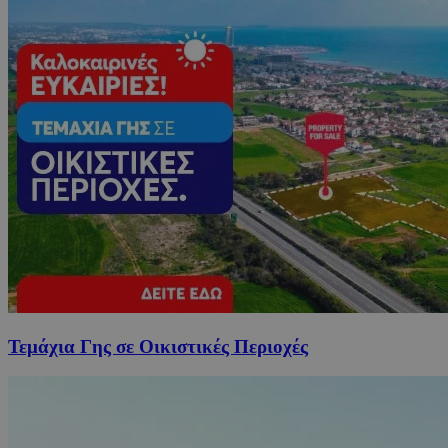
Τεμάχια Γης σε Οικιστικές Περιοχές