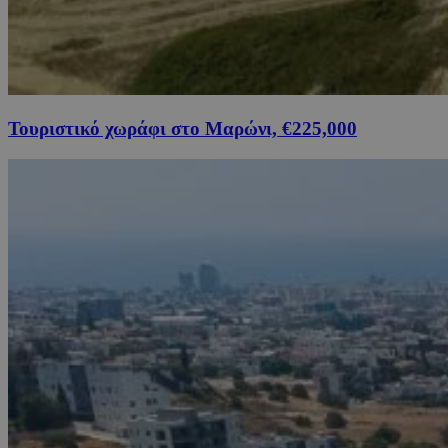
Τουριστικό χωράφι στο Μαρώνι, €225,000