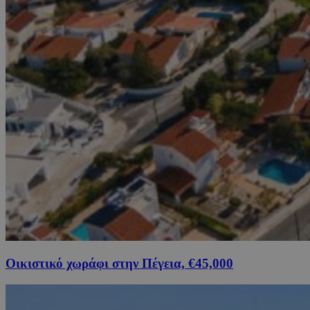
Οικιστικό χωράφι στην Πέγεια, €45,000