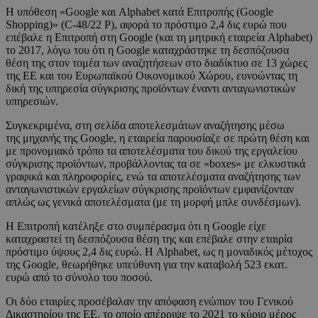
Η υπόθεση «Google και Alphabet κατά Επιτροπής (Google
Shopping)» (C-48/22 P), αφορά το πρόστιμο 2,4 δις ευρώ που
επέβαλε η Επιτροπή στη Google (και τη μητρική εταιρεία Alphabet)
το 2017, λόγω του ότι η Google καταχράστηκε τη δεσπόζουσα
θέση της στον τομέα των αναζητήσεων στο διαδίκτυο σε 13 χώρες
της ΕΕ και του Ευρωπαϊκού Οικονομικού Χώρου, ευνοώντας τη
δική της υπηρεσία σύγκρισης προϊόντων έναντι ανταγωνιστικών
υπηρεσιών.
Συγκεκριμένα, στη σελίδα αποτελεσμάτων αναζήτησης μέσω
της μηχανής της Google, η εταιρεία παρουσίαζε σε πρώτη θέση και
με προνομιακό τρόπο τα αποτελέσματα του δικού της εργαλείου
σύγκρισης προϊόντων, προβάλλοντας τα σε «boxes» με ελκυστικά
γραφικά και πληροφορίες, ενώ τα αποτελέσματα αναζήτησης των
ανταγωνιστικών εργαλείων σύγκρισης προϊόντων εμφανίζονταν
απλώς ως γενικά αποτελέσματα (με τη μορφή μπλε συνδέσμων).
Η Επιτροπή κατέληξε στο συμπέρασμα ότι η Google είχε
καταχραστεί τη δεσπόζουσα θέση της και επέβαλε στην εταιρία
πρόστιμο ύψους 2,4 δις ευρώ. Η Alphabet, ως η μοναδικός μέτοχος
της Google, θεωρήθηκε υπεύθυνη για την καταβολή 523 εκατ.
ευρώ από το σύνολο του ποσού.
Οι δύο εταιρίες προσέβαλαν την απόφαση ενώπιον του Γενικού
Δικαστηρίου της ΕΕ, το οποίο απέρριψε το 2021 το κύριο μέρος