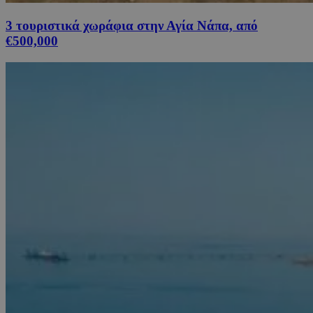
3 τουριστικά χωράφια στην Αγία Νάπα, από
€500,000