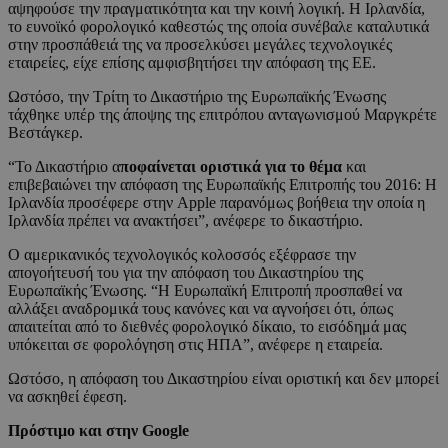
αψηφούσε την πραγματικότητα και την κοινή λογική. Η Ιρλανδία,
το ευνοϊκό φορολογικό καθεστώς της οποία συνέβαλε καταλυτικά
στην προσπάθειά της να προσελκύσει μεγάλες τεχνολογικές
εταιρείες, είχε επίσης αμφισβητήσει την απόφαση της ΕΕ.
Ωστόσο, την Τρίτη το Δικαστήριο της Ευρωπαϊκής Ένωσης
τάχθηκε υπέρ της άποψης της επιτρόπου ανταγωνισμού Μαργκρέτε
Βεστάγκερ.
“Το Δικαστήριο α
ποφαίνεται οριστικά για το θέμα
και
επιβεβαιώνει την απόφαση της Ευρωπαϊκής Επιτροπής του 2016: Η
Ιρλανδία προσέφερε στην Apple παρανόμως βοήθεια την οποία η
Ιρλανδία πρέπει να ανακτήσει”, ανέφερε το δικαστήριο.
Ο αμερικανικός τεχνολογικός κολοσσός εξέφρασε την
απογοήτευσή του για την απόφαση του Δικαστηρίου της
Ευρωπαϊκής Ένωσης. “Η Ευρωπαϊκή Επιτροπή προσπαθεί να
αλλάξει αναδρομικά τους κανόνες και να αγνοήσει ότι, όπως
απαιτείται από το διεθνές φορολογικό δίκαιο, το εισόδημά μας
υπόκειται σε φορολόγηση στις ΗΠΑ”, ανέφερε η εταιρεία.
Ωστόσο, η απόφαση του Δικαστηρίου είναι οριστική και δεν μπορεί
να ασκηθεί έφεση.
Πρόστιμο και στην Google