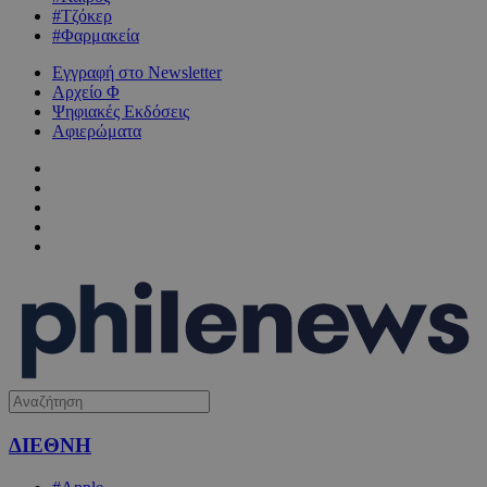
#Τζόκερ
#Φαρμακεία
Εγγραφή στο Newsletter
Αρχείο Φ
Ψηφιακές Εκδόσεις
Αφιερώματα
ΔΙΕΘΝΗ