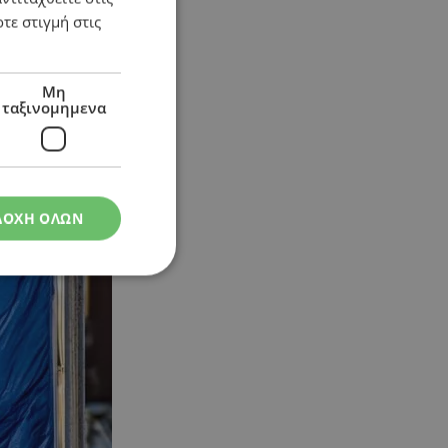
τε στιγμή στις
Μη
ταξινομημενα
ΔΟΧΗ ΟΛΩΝ