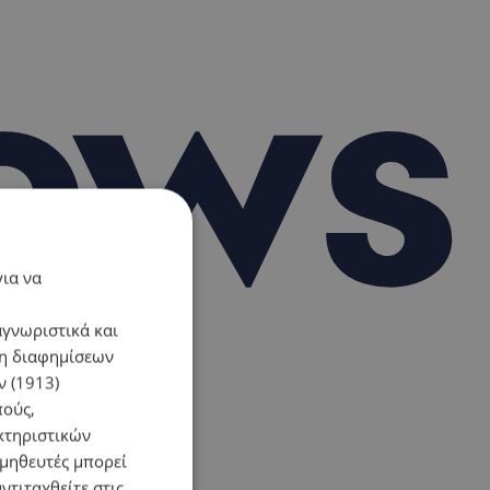
για να
αγνωριστικά και
ση διαφημίσεων
 (1913)
πούς,
κτηριστικών
ομηθευτές μπορεί
ντιταχθείτε στις