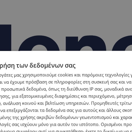
ρήση των δεδομένων σας
εργάτες μας χρησιμοποιούμε cookies και παρόμοιες τεχνολογίες 
ι να έχουμε πρόσβαση σε πληροφορίες στη συσκευή σας και να
 προσωπικά δεδομένα, όπως τη διεύθυνση IP σας, μοναδικά αν
σης, για εξατομικευμένες διαφημίσεις και περιεχόμενο, μέτρη
υ, ανάλυση κοινού και βελτίωση υπηρεσιών.
Προμηθευτές τρίτων
 να επεξεργάζονται τα δεδομένα σας για αυτούς και άλλους σκο
ένης της χρήσης ακριβών δεδομένων γεωεντοπισμού και χαρα
λογές σας ισχύουν μόνο για αυτόν τον ιστότοπο. Ορισμένοι πρ
 έννομο συμφέρον αντί για συγκατάθεση· έχετε το δικαίωμα να α