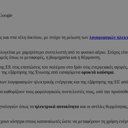
 Google
 και στα τέλη δικτύου, με στόχο τη μείωση των
λογαριασμών ηλεκτ
ογείται με χαμηλότερο συντελεστή από το φυσικό αέριο. Στόχος είναι
μείς όπως οι μεταφορές, η βιομηχανία και η θέρμανση.
ς ΕΕ στις επιπτώσεις του πολέμου στο Ιράν στις ενεργειακές αγορές,
ω της εξάρτησης της Ένωσης από εισαγόμενα
ορυκτά καύσιμα
.
 των λογαριασμών ηλεκτρικής ενέργειας και της εξάρτησης της ΕΕ απ
α καθορίζουν τους φορολογικούς συντελεστές τους, υπό την προϋπόθ
εχνολογιών όπως τα
ηλεκτρικά αυτοκίνητα
και οι αντλίες θερμότητας
έχουν κίνητρα στους καταναλωτές ώστε να μεταφέρουν τη χρήση ενέργε