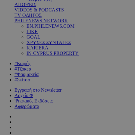
ΑΠΟΨΕΙΣ
VIDEOS & PODCASTS
TV ΟΔΗΓΟΣ
PHILENEWS NETWORK
EN.PHILENEWS.COM
LIKE
GOAL
ΧΡΥΣΕΣ ΣΥΝΤΑΓΕΣ
KARIERA
IN-CYPRUS PROPERTY
#Καιρός
#Τζόκερ
#Φαρμακεία
#Σκίτσο
Εγγραφή στο Newsletter
Αρχείο Φ
Ψηφιακές Εκδόσεις
Αφιερώματα