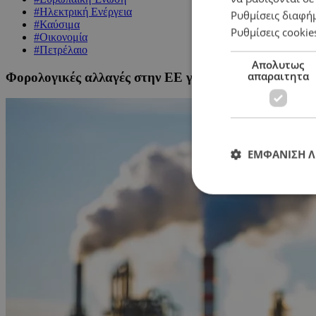
#Ηλεκτρική Ενέργεια
Ρυθμίσεις διαφή
#Καύσιμα
Ρυθμίσεις cookie
#Οικονομία
#Πετρέλαιο
Απολυτως
απαραιτητα
Φορολογικές αλλαγές στην ΕΕ για χαμηλότερους λογ
ΕΜΦΑΝΙΣΗ 