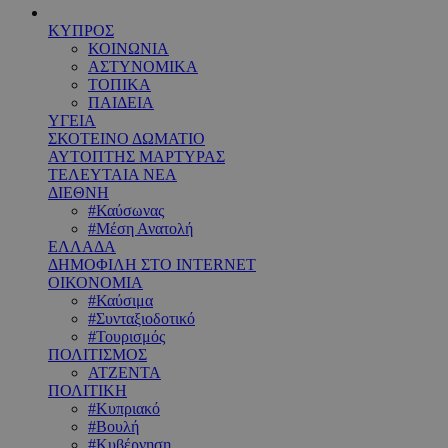
ΚΥΠΡΟΣ
ΚΟΙΝΩΝΙΑ
ΑΣΤΥΝΟΜΙΚΑ
ΤΟΠΙΚΑ
ΠΑΙΔΕΙΑ
ΥΓΕΙΑ
ΣΚΟΤΕΙΝΟ ΔΩΜΑΤΙΟ
ΑΥΤΟΠΤΗΣ ΜΑΡΤΥΡΑΣ
ΤΕΛΕΥΤΑΙΑ ΝΕΑ
ΔΙΕΘΝΗ
#Καύσωνας
#Μέση Ανατολή
ΕΛΛΑΔΑ
ΔΗΜΟΦΙΛΗ ΣΤΟ INTERNET
ΟΙΚΟΝΟΜΙΑ
#Καύσιμα
#Συνταξιοδοτικό
#Τουρισμός
ΠΟΛΙΤΙΣΜΟΣ
ΑΤΖΕΝΤΑ
ΠΟΛΙΤΙΚΗ
#Κυπριακό
#Βουλή
#Κυβέρνηση