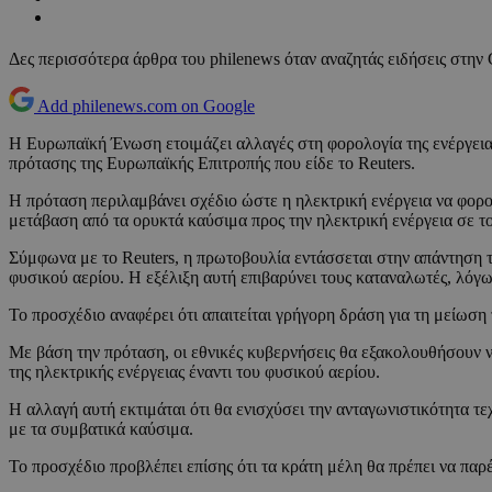
Δες περισσότερα άρθρα του philenews όταν αναζητάς ειδήσεις στην
Add philenews.com on Google
Η Ευρωπαϊκή Ένωση ετοιμάζει αλλαγές στη φορολογία της ενέργειας
πρότασης της Ευρωπαϊκής Επιτροπής που είδε το Reuters.
Η πρόταση περιλαμβάνει σχέδιο ώστε η ηλεκτρική ενέργεια να φορολ
μετάβαση από τα ορυκτά καύσιμα προς την ηλεκτρική ενέργεια σε το
Σύμφωνα με το Reuters, η πρωτοβουλία εντάσσεται στην απάντηση τη
φυσικού αερίου. Η εξέλιξη αυτή επιβαρύνει τους καταναλωτές, λόγ
Το προσχέδιο αναφέρει ότι απαιτείται γρήγορη δράση για τη μείωση
Με βάση την πρόταση, οι εθνικές κυβερνήσεις θα εξακολουθήσουν ν
της ηλεκτρικής ενέργειας έναντι του φυσικού αερίου.
Η αλλαγή αυτή εκτιμάται ότι θα ενισχύσει την ανταγωνιστικότητα τ
με τα συμβατικά καύσιμα.
Το προσχέδιο προβλέπει επίσης ότι τα κράτη μέλη θα πρέπει να παρ