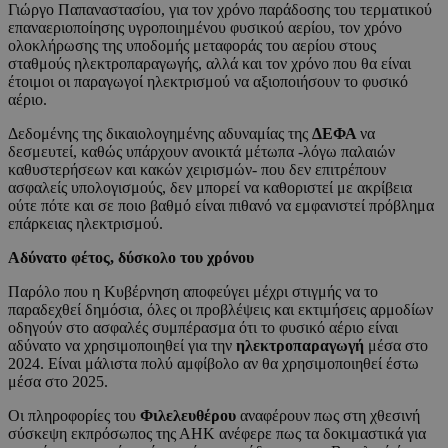
Γιώργο Παπαναστασίου, για τον χρόνο παράδοσης του τερματικού
επαναεριοποίησης υγροποιημένου φυσικού αερίου, τον χρόνο
ολοκλήρωσης της υποδομής μεταφοράς του αερίου στους
σταθμούς ηλεκτροπαραγωγής, αλλά και τον χρόνο που θα είναι
έτοιμοι οι παραγωγοί ηλεκτρισμού να αξιοποιήσουν το φυσικό
αέριο.
Δεδομένης της δικαιολογημένης αδυναμίας της
ΔΕΦΑ
να
δεσμευτεί, καθώς υπάρχουν ανοικτά μέτωπα -λόγω παλαιών
καθυστερήσεων και κακών χειρισμών- που δεν επιτρέπουν
ασφαλείς υπολογισμούς, δεν μπορεί να καθοριστεί με ακρίβεια
ούτε πότε και σε ποιο βαθμό είναι πιθανό να εμφανιστεί πρόβλημα
επάρκειας ηλεκτρισμού.
Αδύνατο φέτος, δύσκολο του χρόνου
Παρόλο που η Κυβέρνηση αποφεύγει μέχρι στιγμής να το
παραδεχθεί δημόσια, όλες οι προβλέψεις και εκτιμήσεις αρμοδίων
οδηγούν στο ασφαλές συμπέρασμα ότι το φυσικό αέριο είναι
αδύνατο να χρησιμοποιηθεί για την
ηλεκτροπαραγωγή
μέσα στο
2024. Είναι μάλιστα πολύ αμφίβολο αν θα χρησιμοποιηθεί έστω
μέσα στο 2025.
Οι πληροφορίες του
Φιλελευθέρου
αναφέρουν πως στη χθεσινή
σύσκεψη εκπρόσωπος της ΑΗΚ ανέφερε πως τα δοκιμαστικά για