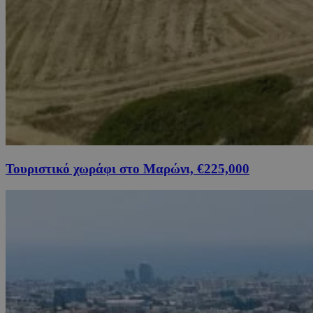
Τουριστικό χωράφι στο Μαρώνι, €225,000