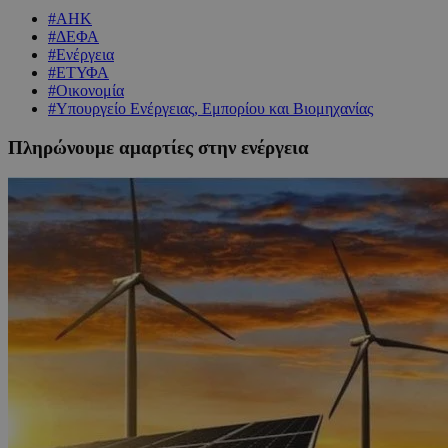
#ΑΗΚ
#ΔΕΦΑ
#Ενέργεια
#ΕΤΥΦΑ
#Οικονομία
#Υπουργείο Ενέργειας, Εμπορίου και Βιομηχανίας
Πληρώνουμε αμαρτίες στην ενέργεια