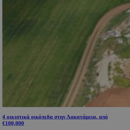
4 οικιστικά οικόπεδα στην Λακατάμεια, από
€100,000