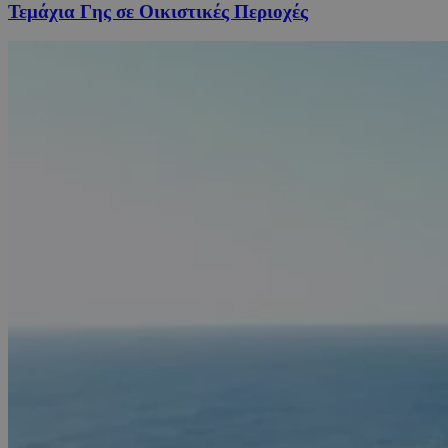
Τεμάχια Γης σε Οικιστικές Περιοχές