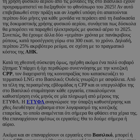
τη χρήση φυσικού αερίου από τις μονάδες της στο Βασιλικό έχουν
προγραμματιστεί να διεξαχθούν το φθινόπωρο του 2025! Αν αυτό
επιβεβαιωθεί στην πράξη και αν ληφθεί υπόψη ότι απαιτούνται
περίπου δύο μήνες για κάθε μονάδα να περάσει από τη διαδικασία
της δοκιμαστικής χρήσης φυσικού αερίου, συνάγεται πως δύσκολα
θα μπορέσει να παραχθεί ηλεκτρισμός με φυσικό αέριο το 2025.
Συνεπώς, θα έχουμε άλλα δύο «γεμάτα» χρόνια με πανάκριβους
ρύπους, κατά προσέγγιση γύρω στα 300 εκατ. το χρόνο. Δηλαδή,
περίπου 25% ακριβότερο ρεύμα, σε σχέση με το πραγματικό
κόστος της
ΑΗΚ
.
Κατά τη χθεσινή σύσκεψη όμως, ηγέρθη ακόμα ένα πολύ σοβαρό
ζήτημα: Υπάρχει ή όχι περιθώριο συνεννόησης με την κινεζική
CPP
, τον διαχειριστή της κοινοπραξίας που κατασκευάζει το
τερματικό LNG στο Βασιλικό; Ουδείς γνωρίζει με ασφάλεια. Από
τα τέλη της περασμένης εβδομάδας η CPP και οι υπεργολάβοι της
στο Βασιλικό σταμάτησαν κάθε εργασία, επικαλούμενοι
καθυστέρηση ενός μηνός σε μία πληρωμή από μέρους της
ΕΤΥΦΑ. Η
ΕΤΥΦΑ
αναγνώρισε την ύπαρξη καθυστέρησης και
χθες διευθέτησε έμβασμα στον λογαριασμό της κινεζικής
εταιρείας, το οποίο αναμένεται ότι σήμερα θα φθάσει στα χέρια της.
Θα επαναρχίσουν αμέσως οι εργασίες; Θα το δούμε σήμερα ή
αύριο.
Ακόμα και αν επαναρχίσουν οι εργασίες στο
Βασιλικό
, μπορεί ή