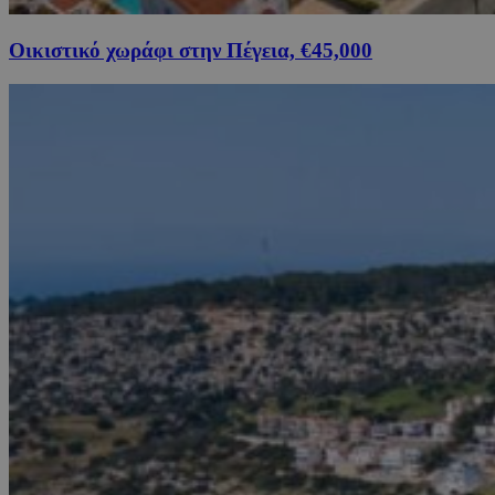
Οικιστικό χωράφι στην Πέγεια, €45,000