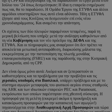
όχι η CPP και υπεργολάβοι της να παραδώσουν το έργο μέσα στον
Ιούλιο του ‘24 όπως δεσμεύτηκαν; Η ίδια η εταιρεία ενημέρωσε
πως ναι, θα το παραδώσει. Η Ομάδα Έργου της ΕΤΥΦΑ και άλλοι
αρμόδιοι υποστηρίζουν πως αυτό είναι αδύνατο. Ήδη η ΕΤΥΦΑ
ζήτησε από τους Κινέζους να δεσμευτούν επί ενός νέου
χρονοδιαγράμματος. Και αναμένει την απάντηση.
Οι σχέσεις των δύο πλευρών παραμένουν τεταμένες, παρά τη
μερική βελτίωση που υπήρξε μετά την ανάληψη καθηκόντων από
τη νέα
Κυβέρνηση
και τον νέο πρόεδρο της
ΔΕΦΑ
και της
ΕΤΥΦΑ. Και οι πληροφορίες μας αναφέρουν ότι δεν πρέπει να
αποκλείεται μετωπική αντιπαράθεση, διαρκούσης μάλιστα της
εκκρεμότητας με την πιστοποίηση της πλωτής μονάδας
επαναεριοποίησης (FSRU) και της παράδοσής της στην Κυπριακή
Δημοκρατία, από τη CPP.
Δεν είναι όμως μόνο αυτά: Ακόμα και αν ξεπεραστούν οι
καθυστερήσεις και τα προβλήματα για την προβλήτα και τις
χερσαίες υποδομές στο Βασιλικό
, υπάρχει πρόβλημα και με το
σύστημα αγωγών μεταφοράς του φυσικού αερίου στους σταθμούς
της ΑΗΚ και των ιδιωτικών εταιρειών PEC και Paramount,
εκπρόσωποι των οποίων παρέστησαν στη χθεσινή σύσκεψη. Η
πρόσφορά για τη μελέτη (εκκρεμεί ακόμα η προκήρυξη και
κατακύρωση προσφορών για την κατασκευή των αγωγών!)
πηγαινοέρχεται στην
Αναθεωρητική Αρχή Προσφορών
και τώρα
είναι στο Διοικητικό Δικαστήριο και κανένας δεν ξέρει με ασφάλεια