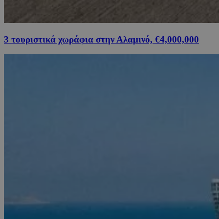
3 τουριστικά χωράφια στην Αλαμινό, €4,000,000