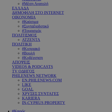
#Μέση Ανατολή
ΕΛΛΑΔΑ
ΔΗΜΟΦΙΛΗ ΣΤΟ INTERNET
ΟΙΚΟΝΟΜΙΑ
#Καύσιμα
#Συνταξιοδοτικό
#Τουρισμός
ΠΟΛΙΤΙΣΜΟΣ
ΑΤΖΕΝΤΑ
ΠΟΛΙΤΙΚΗ
#Κυπριακό
#Βουλή
#Κυβέρνηση
ΑΠΟΨΕΙΣ
VIDEOS & PODCASTS
TV ΟΔΗΓΟΣ
PHILENEWS NETWORK
EN.PHILENEWS.COM
LIKE
GOAL
ΧΡΥΣΕΣ ΣΥΝΤΑΓΕΣ
KARIERA
IN-CYPRUS PROPERTY
#Καιρός