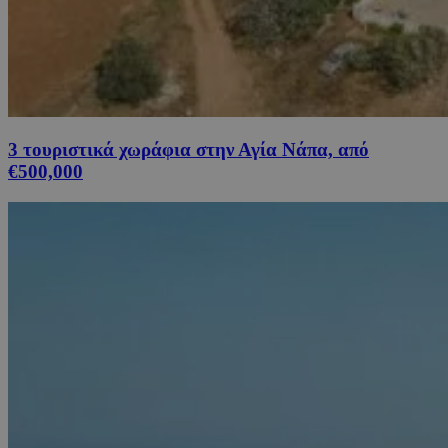
3 τουριστικά χωράφια στην Αγία Νάπα, από
€500,000