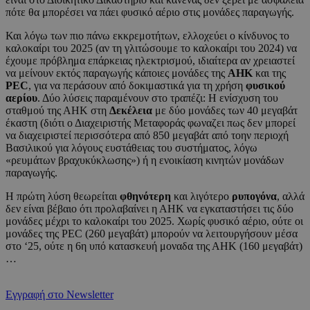
πότε θα μπορέσει να πάει φυσικό αέριο στις μονάδες παραγωγής.
Και λόγω των πιο πάνω εκκρεμοτήτων, ελλοχεύει ο κίνδυνος το
καλοκαίρι του 2025 (αν τη γλιτώσουμε το καλοκαίρι του 2024) να
έχουμε πρόβλημα επάρκειας ηλεκτρισμού, ιδιαίτερα αν χρειαστεί
να μείνουν εκτός παραγωγής κάποιες μονάδες της
ΑΗΚ
και της
PEC
, για να περάσουν από δοκιμαστικά για τη χρήση
φυσικού
αερίου
. Δύο λύσεις παραμένουν στο τραπέζι: Η ενίσχυση του
σταθμού της ΑΗΚ στη
Δεκέλεια
με δύο μονάδες των 40 μεγαβάτ
έκαστη (διότι ο Διαχειριστής Μεταφοράς φωναζει πως δεν μπορεί
να διαχειριστεί περισσότερα από 850 μεγαβάτ από τοην περιοχή
Βασιλικού για λόγους ευστάθειας του συστήματος, λόγω
«ρευμάτων βραχυκύκλωσης») ή η ενοικίαση κινητών μονάδων
παραγωγής.
Η πρώτη λύση θεωρείται
φθηνότερη
και λιγότερο
ρυπογόνα
, αλλά
δεν είναι βέβαιο ότι προλαβαίνει η ΑΗΚ να εγκαταστήσει τις δύο
μονάδες μέχρι το καλοκαίρι του 2025. Χωρίς φυσικό αέριο, ούτε οι
μονάδες της PEC (260 μεγαβάτ) μπορούν να λειτουργήσουν μέσα
στο ‘25, ούτε η 6η υπό κατασκευή μοναδα της ΑΗΚ (160 μεγαβάτ)
…
Εγγραφή στο Newsletter