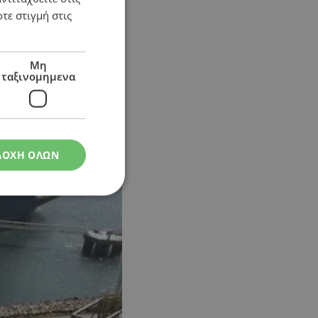
τε στιγμή στις
Μη
ταξινομημενα
ΔΟΧΗ ΟΛΩΝ