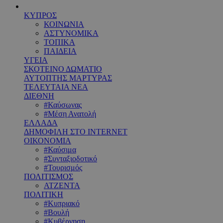
ΚΥΠΡΟΣ
ΚΟΙΝΩΝΙΑ
ΑΣΤΥΝΟΜΙΚΑ
ΤΟΠΙΚΑ
ΠΑΙΔΕΙΑ
ΥΓΕΙΑ
ΣΚΟΤΕΙΝΟ ΔΩΜΑΤΙΟ
ΑΥΤΟΠΤΗΣ ΜΑΡΤΥΡΑΣ
ΤΕΛΕΥΤΑΙΑ ΝΕΑ
ΔΙΕΘΝΗ
#Καύσωνας
#Μέση Ανατολή
ΕΛΛΑΔΑ
ΔΗΜΟΦΙΛΗ ΣΤΟ INTERNET
ΟΙΚΟΝΟΜΙΑ
#Καύσιμα
#Συνταξιοδοτικό
#Τουρισμός
ΠΟΛΙΤΙΣΜΟΣ
ΑΤΖΕΝΤΑ
ΠΟΛΙΤΙΚΗ
#Κυπριακό
#Βουλή
#Κυβέρνηση