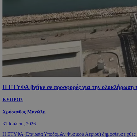
Η ΕΤΥΦΑ βγήκε σε προσφορές για την ολοκλήρωση το
ΚΥΠΡΟΣ
Χρύσανθος Μανώλη
31 Ιουλίου, 2026
Η ΕΤΥΦΑ (Εταιρεία Υποδομών Φυσικού Αερίου) δημοσίευσε χθες τ