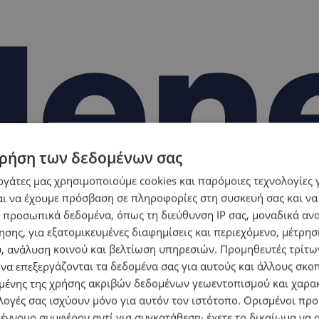
ρήση των δεδομένων σας
εργάτες μας χρησιμοποιούμε cookies και παρόμοιες τεχνολογίες 
ι να έχουμε πρόσβαση σε πληροφορίες στη συσκευή σας και να
 προσωπικά δεδομένα, όπως τη διεύθυνση IP σας, μοναδικά αν
σης, για εξατομικευμένες διαφημίσεις και περιεχόμενο, μέτρη
υ, ανάλυση κοινού και βελτίωση υπηρεσιών.
Προμηθευτές τρίτων
 να επεξεργάζονται τα δεδομένα σας για αυτούς και άλλους σκο
ένης της χρήσης ακριβών δεδομένων γεωεντοπισμού και χαρα
λογές σας ισχύουν μόνο για αυτόν τον ιστότοπο. Ορισμένοι πρ
 έννομο συμφέρον αντί για συγκατάθεση· έχετε το δικαίωμα να α