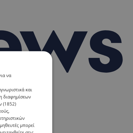
για να
αγνωριστικά και
ση διαφημίσεων
 (1852)
πούς,
κτηριστικών
ομηθευτές μπορεί
ντιταχθείτε στις