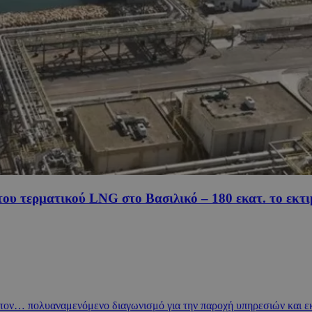
υ τερματικού LNG στο Βασιλικό – 180 εκατ. το εκτι
ον… πολυαναμενόμενο διαγωνισμό για την παροχή υπηρεσιών και ε