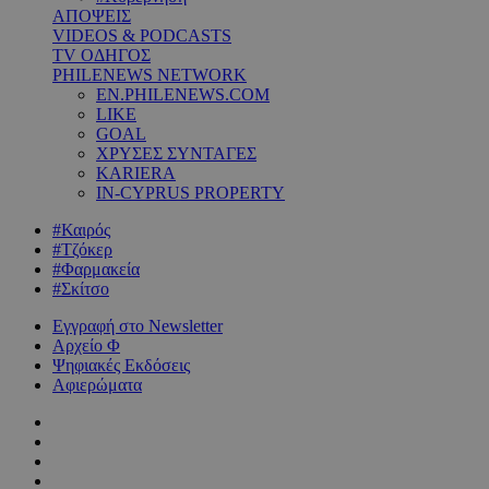
ΑΠΟΨΕΙΣ
VIDEOS & PODCASTS
TV ΟΔΗΓΟΣ
PHILENEWS NETWORK
EN.PHILENEWS.COM
LIKE
GOAL
ΧΡΥΣΕΣ ΣΥΝΤΑΓΕΣ
KARIERA
IN-CYPRUS PROPERTY
#Καιρός
#Τζόκερ
#Φαρμακεία
#Σκίτσο
Εγγραφή στο Newsletter
Αρχείο Φ
Ψηφιακές Εκδόσεις
Αφιερώματα