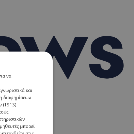
για να
αγνωριστικά και
ση διαφημίσεων
 (1913)
πούς,
κτηριστικών
ομηθευτές μπορεί
ντιταχθείτε στις