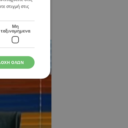
τε στιγμή στις
Μη
ταξινομημενα
ΔΟΧΗ ΟΛΩΝ