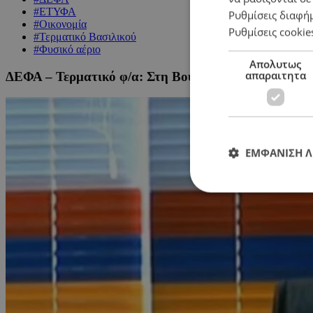
#ΕΤΥΦΑ
Ρυθμίσεις διαφή
#Οικονομία
Ρυθμίσεις cookie
#Τερματικό Βασιλικού
#Φυσικό αέριο
Απολυτως
απαραιτητα
ΔΕΦΑ – Τερματικό φ/α: Στη Βουλή οι πληρωμές συμβ
ΕΜΦΑΝΙΣΗ 