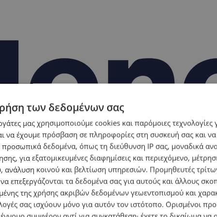
ρήση των δεδομένων σας
εργάτες μας χρησιμοποιούμε cookies και παρόμοιες τεχνολογίες 
ι να έχουμε πρόσβαση σε πληροφορίες στη συσκευή σας και να
 προσωπικά δεδομένα, όπως τη διεύθυνση IP σας, μοναδικά αν
σης, για εξατομικευμένες διαφημίσεις και περιεχόμενο, μέτρη
υ, ανάλυση κοινού και βελτίωση υπηρεσιών.
Προμηθευτές τρίτων
 να επεξεργάζονται τα δεδομένα σας για αυτούς και άλλους σκο
ένης της χρήσης ακριβών δεδομένων γεωεντοπισμού και χαρα
λογές σας ισχύουν μόνο για αυτόν τον ιστότοπο. Ορισμένοι πρ
 έννομο συμφέρον αντί για συγκατάθεση· έχετε το δικαίωμα να α