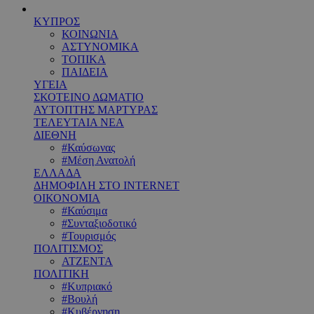
ΚΥΠΡΟΣ
ΚΟΙΝΩΝΙΑ
ΑΣΤΥΝΟΜΙΚΑ
ΤΟΠΙΚΑ
ΠΑΙΔΕΙΑ
ΥΓΕΙΑ
ΣΚΟΤΕΙΝΟ ΔΩΜΑΤΙΟ
ΑΥΤΟΠΤΗΣ ΜΑΡΤΥΡΑΣ
ΤΕΛΕΥΤΑΙΑ ΝΕΑ
ΔΙΕΘΝΗ
#Καύσωνας
#Μέση Ανατολή
ΕΛΛΑΔΑ
ΔΗΜΟΦΙΛΗ ΣΤΟ INTERNET
ΟΙΚΟΝΟΜΙΑ
#Καύσιμα
#Συνταξιοδοτικό
#Τουρισμός
ΠΟΛΙΤΙΣΜΟΣ
ΑΤΖΕΝΤΑ
ΠΟΛΙΤΙΚΗ
#Κυπριακό
#Βουλή
#Κυβέρνηση