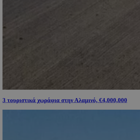
3 τουριστικά χωράφια στην Αλαμινό, €4,000,000