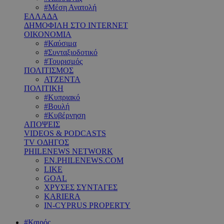
#Μέση Ανατολή
ΕΛΛΑΔΑ
ΔΗΜΟΦΙΛΗ ΣΤΟ INTERNET
ΟΙΚΟΝΟΜΙΑ
#Καύσιμα
#Συνταξιοδοτικό
#Τουρισμός
ΠΟΛΙΤΙΣΜΟΣ
ΑΤΖΕΝΤΑ
ΠΟΛΙΤΙΚΗ
#Κυπριακό
#Βουλή
#Κυβέρνηση
ΑΠΟΨΕΙΣ
VIDEOS & PODCASTS
TV ΟΔΗΓΟΣ
PHILENEWS NETWORK
EN.PHILENEWS.COM
LIKE
GOAL
ΧΡΥΣΕΣ ΣΥΝΤΑΓΕΣ
KARIERA
IN-CYPRUS PROPERTY
#Καιρός