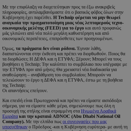
Με την επιφύλαξη να διοχετεύτηκαν προς τα έξω ανακριβείς
πληροφορίες, αντιλαμβανόμαστε ότι ο βασικός φόβος όλων στην
Κυβέρνηση έχει παρέλθει.
Η Technip φέρεται να μην θεωρεί
αναγκαία την πραγματοποίηση μιας νέας λεπτομερούς τεχνο-
οικονομικής μελέτης (FEED) για το έργο
και αυτό προφανώς
μάς γλιτώνει από νέα πολύ μεγάλη καθυστέρηση και από
οικονομικές περιπέτειες, επιπρόσθετες των προηγουμένων.
Όμως,
τα πράγματα δεν είναι ρόδινα.
Έγιναν λάθη,
διαπιστώνονται στην έκθεση και πρέπει να διορθωθούν. Ποιος θα
τα διορθώσει; Η ΔΕΦΑ και η ΕΤΥΦΑ; Ξέρουν; Μπορεί να τους
βοηθήσει η Technip; Την καλύπτει το συμβόλαιο που υπέγραψε με
την ΕΤΥΦΑ πριν από μήνες; Θα χρειαστεί νέα διαδικασία για
αναθεώρηση – αναβάθμιση του συμβολαίου; Μπορούν να
τελειώσουν το έργο η ΔΕΦΑ και η ΕΤΥΦΑ, έστω με τη βοήθεια
της Technip;
Οι απαντήσεις επείγουν.
Και επειδή είναι Πρωτοχρονιά και πρέπει να είμαστε αισιόδοξοι
σήμερα, για να είμαστε κάθε μέρα, σημειώνουμε πως όλη η
προσοχή της στήλης είναι στραμμένη στα
Ηνωμένα Αραβικά
Εμιράτα
και την κραταιά ADNOC (Abu Dhabi National Oil
Company).
Με την ελπίδα πως
οι συνεργασίες που μας
υποσχέθηκαν
ο Πρόεδρος -και η Κυβέρνηση ευρύτερα- με αυτή τη