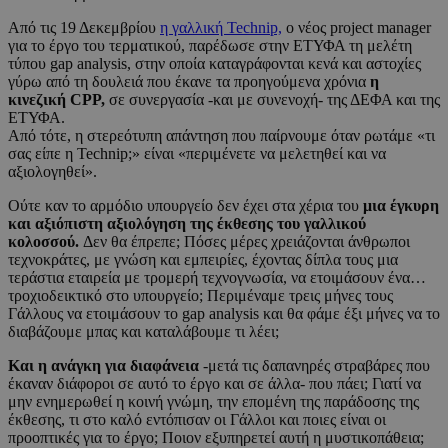
Από τις 19 Δεκεμβρίου
η γαλλική Technip,
ο νέος project manager
για το έργο του τερματικού, παρέδωσε στην ΕΤΥΦΑ τη μελέτη
τύπου gap analysis, στην οποία καταγράφονται κενά και αστοχίες
γύρω από τη δουλειά που έκανε τα προηγούμενα χρόνια
η
κινεζική CPP,
σε συνεργασία -και με συνενοχή- της ΔΕΦΑ και της
ΕΤΥΦΑ.
Από τότε, η στερεότυπη απάντηση που παίρνουμε όταν ρωτάμε «τι
σας είπε η Technip;» είναι «περιμένετε να μελετηθεί και να
αξιολογηθεί».
Ούτε καν το αρμόδιο υπουργείο δεν έχει στα χέρια του
μια έγκυρη
και αξιόπιστη αξιολόγηση της έκθεσης του γαλλικού
κολοσσού.
Δεν θα έπρεπε; Πόσες μέρες χρειάζονται άνθρωποι
τεχνοκράτες, με γνώση και εμπειρίες, έχοντας δίπλα τους μια
τεράστια εταιρεία με τρομερή τεχνογνωσία, να ετοιμάσουν ένα…
τροχιοδεικτικό στο υπουργείο; Περιμέναμε τρεις μήνες τους
Γάλλους να ετοιμάσουν το gap analysis και θα φάμε έξι μήνες να το
διαβάζουμε μπας και καταλάβουμε τι λέει;
Και η ανάγκη για διαφάνεια
-μετά τις δαπανηρές στραβάρες που
έκαναν διάφοροι σε αυτό το έργο και σε άλλα- που πάει; Γιατί να
μην ενημερωθεί η κοινή γνώμη, την επομένη της παράδοσης της
έκθεσης, τι στο καλό εντόπισαν οι Γάλλοι και ποιες είναι οι
προοπτικές για το έργο; Ποιον εξυπηρετεί αυτή η μυστικοπάθεια;