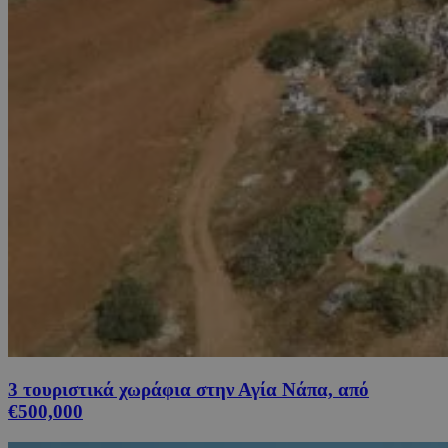
3 τουριστικά χωράφια στην Αγία Νάπα, από
€500,000