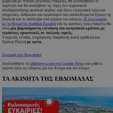
χώρα και με τέτοιου μεγέθους εταιρείες, θα υλοποιηθούν το
ταχύτερο και θα αναλάβουν τις τύχες του τερματικού
αποϋγροποίησης φυσικού αερίου -και άλλα ενεργειακά έργα και
υπηρεσίες- άνθρωποι και οργανισμοί που αποδεδειγμένα ξέρουν τη
δουλειά και το απέδειξαν στα πέρατα του κόσμου.
Η συνεργασία
με τα Ηνωμένα Αραβικά Εμιράτα
και τις κρατικές τους εταιρείες θα
είναι
μία βαρυσήμαντη επένδυση του κυπριακού κράτους με
τεράστιες προοπτικές σε πολλούς τομείς.
Υπομονή, ελπίδα, ενημέρωση, διαφάνεια, καλή πρόθεση και
Χρόνια Πολλά
με υγεία.
Εγγραφή στο Newsletter
Ακολουθήστε το
philenews.com στο Google News
και μάθετε
πρώτοι όλες τις ειδήσεις για την Κύπρο και τον κόσμο
ΤΑ ΑΚΙΝΗΤΑ ΤΗΣ ΕΒΔΟΜΑΔΑΣ