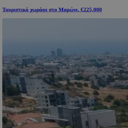
Τουριστικό χωράφι στο Μαρώνι, €225,000