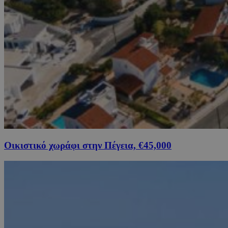
Οικιστικό χωράφι στην Πέγεια, €45,000