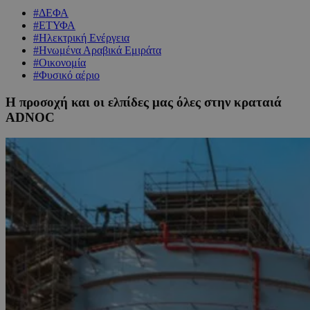
#ΔΕΦΑ
#ΕΤΥΦΑ
#Ηλεκτρική Ενέργεια
#Ηνωμένα Αραβικά Εμιράτα
#Οικονομία
#Φυσικό αέριο
Η προσοχή και οι ελπίδες μας όλες στην κραταιά
ADNOC