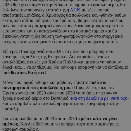
2026 θα έχει εισαχθεί στην Κύπρο το ρημάδι το φυσικό αέριο, θα
βελτίωνε την παραγωγικότητά της η
ΑΗΚ
με νέες και πιο
αποδοτικές μονάδες, ο Χρυσοχός θα πουλούσε και -φθηνό- ρεύμα
εκτός από σπίτια, πύργους και δρόμους, θα μειωνόταν το κόστος
των ρύπων που μας φορτώνουν στους λογαριασμούς και μετά το
εισπράττουν και το καταχωνιάζουν στα κρατικά ταμεία και θα
διευκολυνόταν η διείσδυση των φωτοβολταϊκών στο ενεργειακό
μείγμα, ώστε να επηρεαστεί πτωτικά η τιμή του ηλεκτρισμού.
Σήμερα, Πρωτοχρονιά του 2026, το μόνο που μπορούμε να
κάνουμε ως πολίτες της Κυπριακής Δημοκρατίας είναι να
ανταλλάζουμε ευχές για Χρόνια Πολλά -και μακάρι να πιάσουν
όλες!- και… να ελπίζουμε. Να κάνουμε υπομονή και να ελπίζουμε:
πού θα πάει, θα έρτει!
Μόνο που, αφού πάθαμε και μάθαμε, είμαστε
πολύ πιο
συντηρητικοί στις προβλέψεις μας:
Ποιος ξέρει, ίσως την
Πρωτοχρονιά του 2029 -άντε του 2030 να σπάσει η πέτρα- να
έχουμε φυσικό αέριο στο Βασιλικό
-και στη Δεκέλεια ρε, γιατί όχι;-
και να συμβούν όλα τα καλά πράγματα που περιγράψαμε στην
πρόταξη.
Για να προλάβουμε το 2029 και το 2030
πρέπει κάτι να γίνει
αμέσως.
Και δεν βλέπουμε να υπάρχει ταχύτητα στις κινήσεις
κάποιων αρμοδίων.