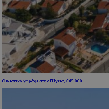
Οικιστικό χωράφι στην Πέγεια, €45,000