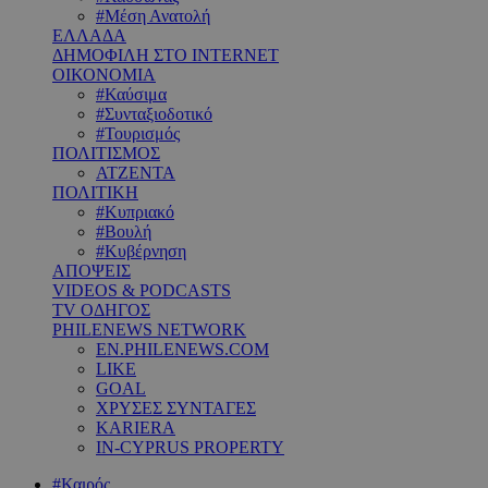
#Μέση Ανατολή
ΕΛΛΑΔΑ
ΔΗΜΟΦΙΛΗ ΣΤΟ INTERNET
ΟΙΚΟΝΟΜΙΑ
#Καύσιμα
#Συνταξιοδοτικό
#Τουρισμός
ΠΟΛΙΤΙΣΜΟΣ
ΑΤΖΕΝΤΑ
ΠΟΛΙΤΙΚΗ
#Κυπριακό
#Βουλή
#Κυβέρνηση
ΑΠΟΨΕΙΣ
VIDEOS & PODCASTS
TV ΟΔΗΓΟΣ
PHILENEWS NETWORK
EN.PHILENEWS.COM
LIKE
GOAL
ΧΡΥΣΕΣ ΣΥΝΤΑΓΕΣ
KARIERA
IN-CYPRUS PROPERTY
#Καιρός