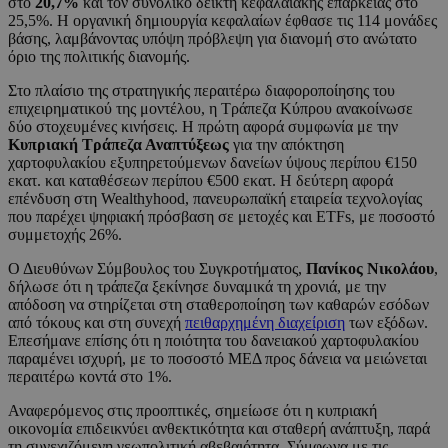
στο
20,7%
και τον συνολικό δείκτη κεφαλαιακής επάρκειας στο
25,5%. Η οργανική δημιουργία κεφαλαίων έφθασε τις 114 μονάδες
βάσης, λαμβάνοντας υπόψη πρόβλεψη για διανομή στο ανώτατο
όριο της πολιτικής διανομής.
Στο πλαίσιο της στρατηγικής περαιτέρω διαφοροποίησης του
επιχειρηματικού της μοντέλου, η Τράπεζα Κύπρου ανακοίνωσε
δύο στοχευμένες κινήσεις. Η πρώτη αφορά συμφωνία με την
Κυπριακή Τράπεζα Αναπτύξεως
για την απόκτηση
χαρτοφυλακίου εξυπηρετούμενων δανείων ύψους περίπου €150
εκατ. και καταθέσεων περίπου €500 εκατ. Η δεύτερη αφορά
επένδυση στη Wealthyhood, πανευρωπαϊκή εταιρεία τεχνολογίας
που παρέχει ψηφιακή πρόσβαση σε μετοχές και ETFs, με ποσοστό
συμμετοχής 26%.
Ο Διευθύνων Σύμβουλος του Συγκροτήματος,
Πανίκος Νικολάου
,
δήλωσε ότι η τράπεζα ξεκίνησε δυναμικά τη χρονιά, με την
απόδοση να στηρίζεται στη σταθεροποίηση των καθαρών εσόδων
από τόκους και στη συνεχή
πειθαρχημένη διαχείριση
των εξόδων.
Επεσήμανε επίσης ότι η ποιότητα του δανειακού χαρτοφυλακίου
παραμένει ισχυρή, με το ποσοστό ΜΕΔ προς δάνεια να μειώνεται
περαιτέρω κοντά στο 1%.
Αναφερόμενος στις προοπτικές, σημείωσε ότι η κυπριακή
οικονομία επιδεικνύει ανθεκτικότητα και σταθερή ανάπτυξη, παρά
τη συνεχιζόμενη γεωπολιτική αβεβαιότητα. Σύμφωνα με τις