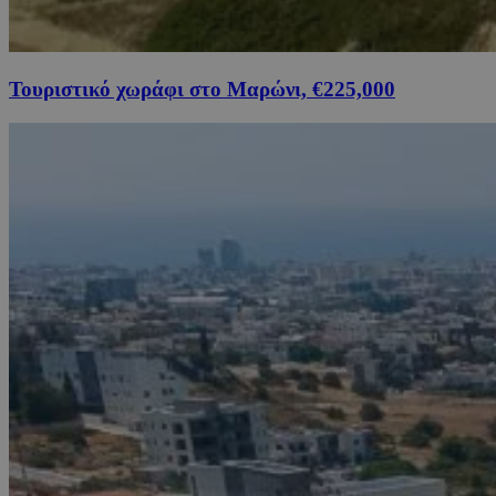
Τουριστικό χωράφι στο Μαρώνι, €225,000