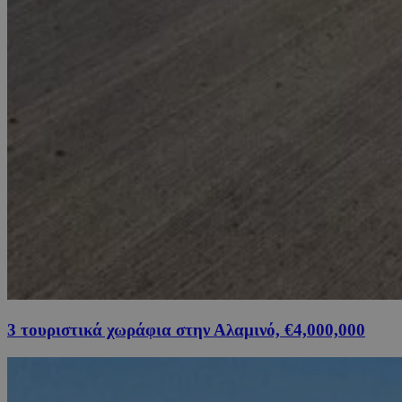
3 τουριστικά χωράφια στην Αλαμινό, €4,000,000