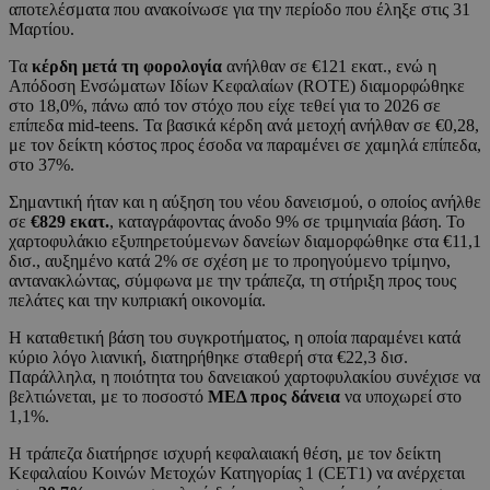
αποτελέσματα που ανακοίνωσε για την περίοδο που έληξε στις 31
Μαρτίου.
Τα
κέρδη μετά τη φορολογία
ανήλθαν σε €121 εκατ., ενώ η
Απόδοση Ενσώματων Ιδίων Κεφαλαίων (ROTE) διαμορφώθηκε
στο 18,0%, πάνω από τον στόχο που είχε τεθεί για το 2026 σε
επίπεδα mid-teens. Τα βασικά κέρδη ανά μετοχή ανήλθαν σε €0,28,
με τον δείκτη κόστος προς έσοδα να παραμένει σε χαμηλά επίπεδα,
στο 37%.
Σημαντική ήταν και η αύξηση του νέου δανεισμού, ο οποίος ανήλθε
σε
€829 εκατ.
, καταγράφοντας άνοδο 9% σε τριμηνιαία βάση. Το
χαρτοφυλάκιο εξυπηρετούμενων δανείων διαμορφώθηκε στα €11,1
δισ., αυξημένο κατά 2% σε σχέση με το προηγούμενο τρίμηνο,
αντανακλώντας, σύμφωνα με την τράπεζα, τη στήριξη προς τους
πελάτες και την κυπριακή οικονομία.
Η καταθετική βάση του συγκροτήματος, η οποία παραμένει κατά
κύριο λόγο λιανική, διατηρήθηκε σταθερή στα €22,3 δισ.
Παράλληλα, η ποιότητα του δανειακού χαρτοφυλακίου συνέχισε να
βελτιώνεται, με το ποσοστό
ΜΕΔ προς δάνεια
να υποχωρεί στο
1,1%.
Η τράπεζα διατήρησε ισχυρή κεφαλαιακή θέση, με τον δείκτη
Κεφαλαίου Κοινών Μετοχών Κατηγορίας 1 (CET1) να ανέρχεται