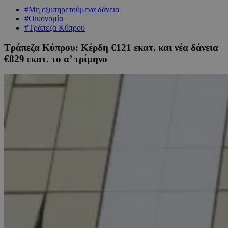
#Μη εξυπηρετούμενα δάνεια
#Οικονομία
#Τράπεζα Κύπρου
Τράπεζα Κύπρου: Κέρδη €121 εκατ. και νέα δάνεια
€829 εκατ. το α’ τρίμηνο