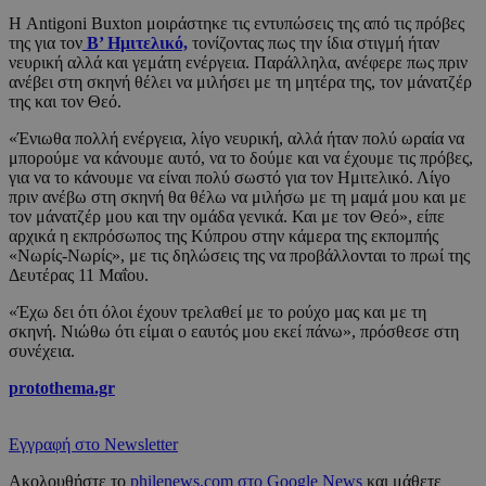
Η Antigoni Buxton μοιράστηκε τις εντυπώσεις της από τις πρόβες
της για τον
Β’ Ημιτελικό,
τονίζοντας πως την ίδια στιγμή ήταν
νευρική αλλά και γεμάτη ενέργεια. Παράλληλα, ανέφερε πως πριν
ανέβει στη σκηνή θέλει να μιλήσει με τη μητέρα της, τον μάνατζέρ
της και τον Θεό.
«Ένιωθα πολλή ενέργεια, λίγο νευρική, αλλά ήταν πολύ ωραία να
μπορούμε να κάνουμε αυτό, να το δούμε και να έχουμε τις πρόβες,
για να το κάνουμε να είναι πολύ σωστό για τον Ημιτελικό. Λίγο
πριν ανέβω στη σκηνή θα θέλω να μιλήσω με τη μαμά μου και με
τον μάνατζέρ μου και την ομάδα γενικά. Και με τον Θεό», είπε
αρχικά η εκπρόσωπος της Κύπρου στην κάμερα της εκπομπής
«Νωρίς-Νωρίς», με τις δηλώσεις της να προβάλλονται το πρωί της
Δευτέρας 11 Μαΐου.
«Έχω δει ότι όλοι έχουν τρελαθεί με το ρούχο μας και με τη
σκηνή. Νιώθω ότι είμαι ο εαυτός μου εκεί πάνω», πρόσθεσε στη
συνέχεια.
protothema.gr
Εγγραφή στο Newsletter
Ακολουθήστε το
philenews.com στο Google News
και μάθετε