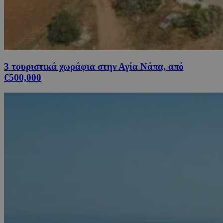
3 τουριστικά χωράφια στην Αγία Νάπα, από
€500,000