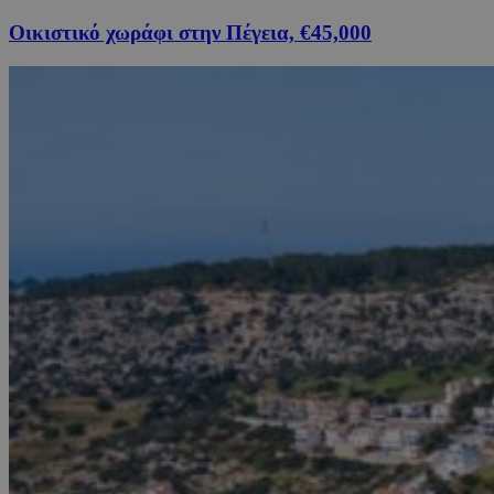
Οικιστικό χωράφι στην Πέγεια, €45,000