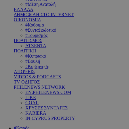
#Μέση Ανατολή
ΕΛΛΑΔΑ
ΔΗΜΟΦΙΛΗ ΣΤΟ INTERNET
ΟΙΚΟΝΟΜΙΑ
#Καύσιμα
#Συνταξιοδοτικό
#Τουρισμός
ΠΟΛΙΤΙΣΜΟΣ
ΑΤΖΕΝΤΑ
ΠΟΛΙΤΙΚΗ
#Κυπριακό
#Βουλή
#Κυβέρνηση
ΑΠΟΨΕΙΣ
VIDEOS & PODCASTS
TV ΟΔΗΓΟΣ
PHILENEWS NETWORK
EN.PHILENEWS.COM
LIKE
GOAL
ΧΡΥΣΕΣ ΣΥΝΤΑΓΕΣ
KARIERA
IN-CYPRUS PROPERTY
#Καιρός