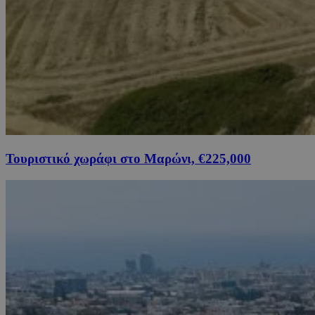
Τουριστικό χωράφι στο Μαρώνι, €225,000