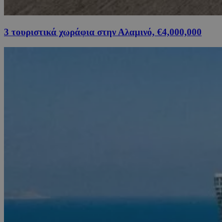
3 τουριστικά χωράφια στην Αλαμινό, €4,000,000