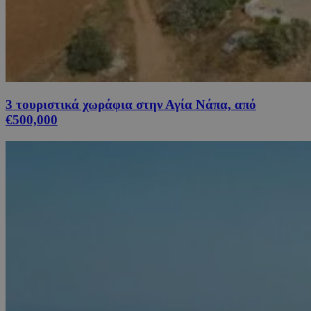
3 τουριστικά χωράφια στην Αγία Νάπα, από
€500,000