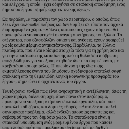
και ελέγχου, η οποία «έχει οδηγήσει σε σταδιακή αποδόμηση ενός
δημόσιου έργου υψηλής αρχιτεκτονικής αξίας».
Ως παράδειγμα παραθέτει τον χώρο περιπτέρου, ο οποίος, όπως
λέει, έχει αλλοιωθεί πλήρως και δεν θυμίζει σε τίποτα τον αρχικά
διαμορφωμένο χώρο. «Ξύλινες κατασκευές έχουν τσιμεντωθεί
προκειμένου να αποφευχθεί η ανάγκη συντήρησης του ξύλου. Τα
στέγαστρα, που εξασφάλιζαν σκίαση και ανέσεις, έχουν αφαιρεθεί
χωρίς καμία μέριμνα αντικατάστασης. Παράλληλα, τα ξύλινα
πλατώματα, που είναι κρίσιμα στοιχεία τόσο για τη χρήση όσο και
για την προστασία της κατασκευής από τη θαλάσσια διάβρωση,
αποξηλώθηκαν για να εξυπηρετηθούν ιδιωτικά συμφέροντα, με
κρεβατάκια και ομπρέλες. Η υπερίσχυση της ιδιωτικής
εκμετάλλευσης έναντι του δημόσιου σχεδιασμού αποτελεί σαφή
απόκλιση από τη θεμελιώδη λογική κοινωνικής προσφοράς του
έργου», σημειώνει η αρχιτέκτονας του έργου.
Ταυτόχρονα, τονίζει πως είναι ανησυχητική η ανεξέλεγκτη, όπως τη
χαρακτηρίζει, διέλευση οχημάτων πάνω στον πεζόδρομο,
προκειμένου να εξυπηρετήσουν ιδιωτικά εργοτάξια, κάτι που
προκαλεί καθιζήσεις και δομικές φθορές. «Αυτό δεν αποτελεί
συγκυριακό πρόβλημα, αλλά ένδειξη απουσίας εποπτείας και
σεβασμού προς τον δημόσιο χώρο. Το αποτέλεσμα είναι η
σταδιακή υποβάθμιση ενός βραβευμένου έργου που κάποτε
αποτελούσε πρότυπο παραλιακού σχεδιασμού, με διεθνή