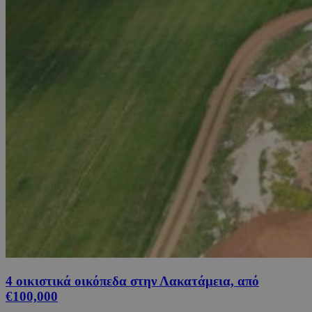
4 οικιστικά οικόπεδα στην Λακατάμεια, από
€100,000