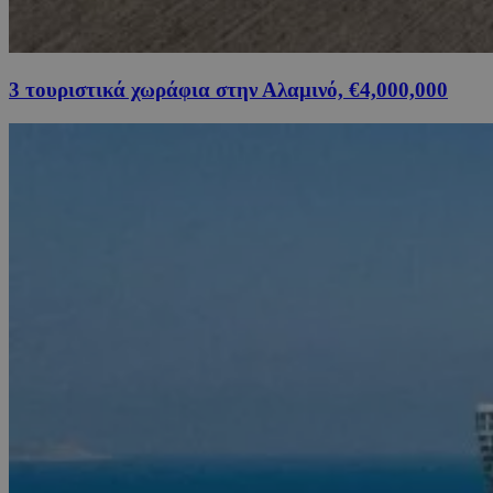
3 τουριστικά χωράφια στην Αλαμινό, €4,000,000