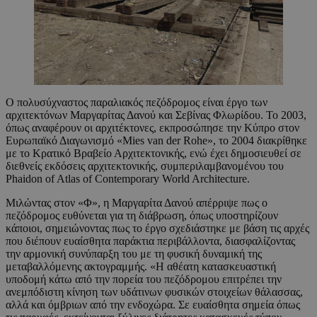
Ο πολυσύχναστος παραλιακός πεζόδρομος είναι έργο των
αρχιτεκτόνων Μαργαρίτας Δανού και Σεβίνας Φλωρίδου. Το 2003,
όπως αναφέρουν οι αρχιτέκτονες, εκπροσώπησε την Κύπρο στον
Ευρωπαϊκό Διαγωνισμό «Mies van der Rohe», το 2004 διακρίθηκε
με το Κρατικό Βραβείο Αρχιτεκτονικής, ενώ έχει δημοσιευθεί σε
διεθνείς εκδόσεις αρχιτεκτονικής, συμπεριλαμβανομένου του
Phaidon of Atlas of Contemporary World Architecture.
Μιλώντας στον «Φ», η Μαργαρίτα Δανού απέρριψε πως ο
πεζόδρομος ευθύνεται για τη διάβρωση, όπως υποστηρίζουν
κάποιοι, σημειώνοντας πως το έργο σχεδιάστηκε με βάση τις αρχές
που διέπουν ευαίσθητα παράκτια περιβάλλοντα, διασφαλίζοντας
την αρμονική συνύπαρξη του με τη φυσική δυναμική της
μεταβαλλόμενης ακτογραμμής. «Η αθέατη κατασκευαστική
υποδομή κάτω από την πορεία του πεζόδρομου επιτρέπει την
ανεμπόδιστη κίνηση των υδάτινων φυσικών στοιχείων θάλασσας,
αλλά και όμβριων από την ενδοχώρα. Σε ευαίσθητα σημεία όπως