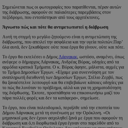
Σημειώνεται πως οι φωτογραφίες που παρατίθενται, πέραν αυτών
της διάβρωσης, αφορούν σε παλαιότερες παρεμβάσεις στον
πεζόδρομο, που εντοπίστηκαν από τους αρχιτέκτονες.
Άγνωστο πώς και πότε θα αντιμετωπιστεί η διάβρωση
Αυτή τη στιγμή το μεγάλο ζητούμενο είναι η αντιμετώπιση της
διάβρωσης, που απειλεί την ασφάλεια και την υγεία πολιτών.Παρ’
όλα αυτά, δεν ξεκαθάρισε ούτε ποια έργα θα γίνουν, ούτε και πότε.
Το έργο θα εκτελέσει ο Δήμος
Λάρνακας
, ωστόσο, αναμένει, όπως
ανέφερε ο δήμαρχος Λάρνακας, Ανδρέας Βύρας, οδηγίες από τα
αρμόδια κρατικά Τμήματα. Ο κ. Βύρας άφησε, μάλιστα, αιχμές για
το Τμήμα Δημοσίων Έργων. «Είχαμε μια συνεννόηση με τον
αναπληρωτή διευθυντή των Δημοσίων Έργων, Στέλιο Ζερβό, πως
θα ξαναέστελνε λειτουργό και θα επιβεβαίωνε κάποιες οδηγίες για
το πώς θα λυνόταν το πρόβλημα, αλλά και για τη χρηματοδότηση
της διόρθωσης. Έκτοτε, προσπάθησα να επικοινωνήσω μαζί του
πάρα πολλές φορές και δεν τα κατάφερα», σημείωσε.
Το έργο, που είναι πολεοδομικό, περιήλθε υπό την εποπτεία του
Δήμου Λάρνακας μετά τη συνένωση με την Ορόκλινη. «Οι
μηχανικοί μας δεν έχουν ασχοληθεί ξανά με έργα που αφορούν τη
διάβρωση και ό,τι διορθωτικά έργα έγιναν στο παρελθόν από το