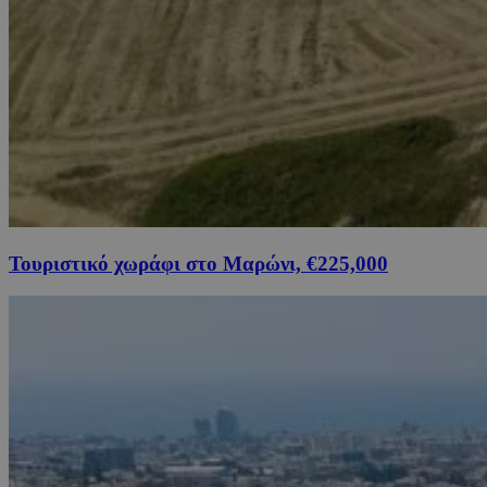
Τουριστικό χωράφι στο Μαρώνι, €225,000