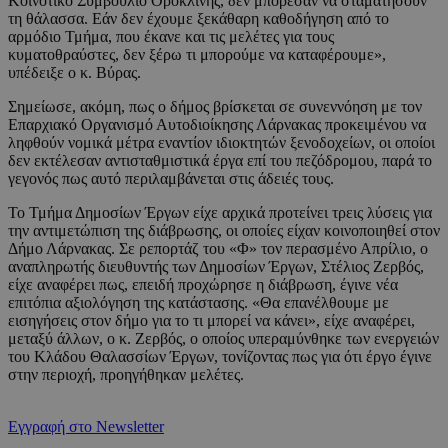
Κοινοτικό Συμβούλιο Ορόκλινης, δεν μπόρεσαν να σταματήσουν
τη θάλασσα. Εάν δεν έχουμε ξεκάθαρη καθοδήγηση από το
αρμόδιο Τμήμα, που έκανε και τις μελέτες για τους
κυματοθραύστες, δεν ξέρω τι μπορούμε να καταφέρουμε»,
υπέδειξε ο κ. Βύρας.
Σημείωσε, ακόμη, πως ο δήμος βρίσκεται σε συνεννόηση με τον
Επαρχιακό Οργανισμό Αυτοδιοίκησης Λάρνακας προκειμένου να
ληφθούν νομικά μέτρα εναντίον ιδιοκτητών ξενοδοχείων, οι οποίοι
δεν εκτέλεσαν αντισταθμιστικά έργα επί του πεζόδρομου, παρά το
γεγονός πως αυτό περιλαμβάνεται στις άδειές τους.
Το Τμήμα Δημοσίων Έργων είχε αρχικά προτείνει τρεις λύσεις για
την αντιμετώπιση της διάβρωσης, οι οποίες είχαν κοινοποιηθεί στον
Δήμο Λάρνακας. Σε ρεπορτάζ του «Φ» τον περασμένο Απρίλιο, ο
αναπληρωτής διευθυντής των Δημοσίων Έργων, Στέλιος Ζερβός,
είχε αναφέρει πως, επειδή προχώρησε η διάβρωση, έγινε νέα
επιτόπια αξιολόγηση της κατάστασης. «Θα επανέλθουμε με
εισηγήσεις στον δήμο για το τι μπορεί να κάνει», είχε αναφέρει,
μεταξύ άλλων, ο κ. Ζερβός, ο οποίος υπεραμύνθηκε των ενεργειών
του Κλάδου Θαλασσίων Έργων, τονίζοντας πως για ότι έργο έγινε
στην περιοχή, προηγήθηκαν μελέτες.
Εγγραφή στο Newsletter