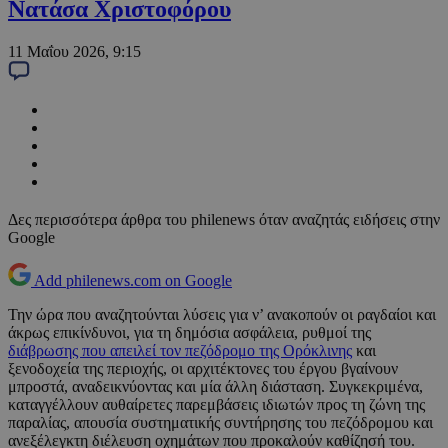
Νατάσα Χριστοφόρου
11 Μαΐου 2026, 9:15
Δες περισσότερα άρθρα του philenews όταν αναζητάς ειδήσεις στην
Google
Add philenews.com on Google
Την ώρα που αναζητούνται λύσεις για ν’ ανακοπούν οι ραγδαίοι και
άκρως επικίνδυνοι, για τη δημόσια ασφάλεια, ρυθμοί της
διάβρωσης που απειλεί τον πεζόδρομο της Ορόκλινης
και
ξενοδοχεία της περιοχής, οι αρχιτέκτονες του έργου βγαίνουν
μπροστά, αναδεικνύοντας και μία άλλη διάσταση. Συγκεκριμένα,
καταγγέλλουν αυθαίρετες παρεμβάσεις ιδιωτών προς τη ζώνη της
παραλίας, απουσία συστηματικής συντήρησης του πεζόδρομου και
ανεξέλεγκτη διέλευση οχημάτων που προκαλούν καθίζησή του.