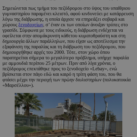
Σημειώνεται πως τμήμα του πεζόδρομου στο ύψος του υπαίθριου
γυμναστηρίου παραμένει κλειστό, αφού κινδυνεύει με κατάρρευση
λόγω της διάβρωσης, η οποία άρχισε να επηρεάζει σοβαρά και
χώρους
ξενοδοχείων
, σ’ έναν εκ των οποίων άνοιξαν τρύπες στο
γρασίδι. Σύμφωνα με τους ειδικούς, η διάβρωση ενδέχεται να
οφείλεται στην απομάκρυνση κάθετου κυματοθραύστη και στη
δημιουργία άλλων παράλληλων, που είχαν ως αποτέλεσμα την
εξαφάνιση της παραλίας και τη διάβρωση του πεζόδρομου, που
δημιουργήθηκε αρχές του 2000. Τότε, στον χώρο όπου
παρατηρείται σήμερα το μεγαλύτερο πρόβλημα, υπήρχε παραλία
με αμμουδιά περίπου 25 μέτρων. Πριν από λίγα χρόνια, ο
πεζόδρομος επεκτάθηκε προς το ξενοδοχείο «Lebay», ενώ
βρίσκεται στον πάγο εδώ και καιρό η τρίτη φάση του, που θα
φτάσει μέχρι την περιοχή των πρώην διυλιστηρίων (πολυκατοικία
«Μαρσέλλου»).