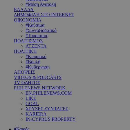
#Μέση Ανατολή
ΕΛΛΑΔΑ
ΔΗΜΟΦΙΛΗ ΣΤΟ INTERNET
ΟΙΚΟΝΟΜΙΑ
#Καύσιμα
#Συνταξιοδοτικό
#Τουρισμός
ΠΟΛΙΤΙΣΜΟΣ
ΑΤΖΕΝΤΑ
ΠΟΛΙΤΙΚΗ
#Κυπριακό
#Βουλή
#Κυβέρνηση
ΑΠΟΨΕΙΣ
VIDEOS & PODCASTS
TV ΟΔΗΓΟΣ
PHILENEWS NETWORK
EN.PHILENEWS.COM
LIKE
GOAL
ΧΡΥΣΕΣ ΣΥΝΤΑΓΕΣ
KARIERA
IN-CYPRUS PROPERTY
#Καιρός