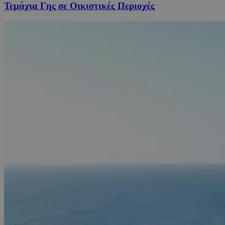
Τεμάχια Γης σε Οικιστικές Περιοχές