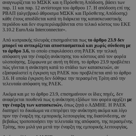
αναγνωρίζεται το ΜΣΚΚ και η Πρόσθετη Απόδοση, βάσει των
παρ. 11 και παρ. 12 αντίστοιχα του άρθρου 17. Η απόδοση επί της
ΡΒΑΠ (αλγεβρικό άθροισμα ΜΣΚΚ και Πρόσθετης Απόδοσης)
κάθε έτους αποδίδεται κατά τη διάρκεια της κατασκευαστικής
περιόδου και δεν συμπεριλαμβάνεται στο τελικό κόστος του EKE
3.10.2 EuroAsia Interconnector».
Από κυπριακής πλευράς επισημαίνεται πως
το άρθρο 23.9 δεν
μπορεί να αντικρίζεται αποσπασματικά και χωρίς σύνδεση με
το άρθρο 3.6,
το οποίο επιφυλάσσει στη ΡΑΕΚ την τελική
απόφαση για την έναρξη ανάκτησης του κόστους από τον φορέα
υλοποίησης. Σύμφωνα με αυτή τη θέση, το άρθρο 23.9 προβλέπει
πώς γίνεται η ανάκτηση κατά το στάδιο των κατασκευών, αν
εξασφαλιστεί η έγκριση τςη ΡΑΕΚ που προβλέπεται από το άρθρο
3.6. Η οποία έγκριση δεν δόθηκε την περασμένη Τρίτη από την
τελευταία απόφαση της ΡΑΕΚ.
Ακόμα και με το άρθρο 23.9, επισημαίνουν οι ίδιες πηγές, δεν
αναφέρεται πουθενά πως η ανάκτηση εξόδων του φορέα αρχίζει
με
την έναρξη των κατασκευών,
όπως ζητά ο ΑΔΜΗΕ. Η ΡΑΕΚ
διατηρεί το δικαίωμα να επιτρέψει την ανάκτηση ακόμα και λίγο
πριν την έναρξη της εμπορικής λειτουργίας της διασύνδεσης, αν
βεβαίως τροποποιήσει την τελευταία της απόφαση, της περασμένης
Τρίτης, που μιλά για μετά την έναρξη της εμπορικής λειτουργίας.