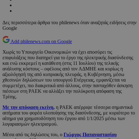
Δες περισσότερα άρθρα του philenews όταν αναζητάς ειδήσεις στην
Google
Add philenews.com on Google
Χωρίς το Υπουργείο Οικονομικών να έχει αποσύρει τις
επιφυλάξεις που διατηρεί για το έργο της ηλεκτρικής διασύνδεσης
και ενώ εκκρεμεί η κατάθεση (στις 11 Ιουλίου) της τελικής
ανάλυσης κόστους – οφέλους από τον ΑΔΜΗΕ και κυρίως η
αξιολόγησή της από κυπριακής πλευράς, η Κυβέρνηση, μέσω
χθεσινών δηλώσεων του υπουργού Ενέργειας, εμφανίζεται να
συμμετέχει, πιο διακριτικά από άλλους, στην πανταχόθεν άσκηση
πιέσεων στη ΡΑΕΚ να αλλάξει την πολύκροτη απόφαση της
Τρίτης.
Με την απόφαση εκείνη,
η ΡΑΕΚ απέρριψε τέσσερα σημαντικά
αιτήματα του φορέα υλοποίησης της διασύνδεσης, με κυριότερο το
αίτημα για χρηματοδότηση του έργου από 1/1/2025 μέσω των
λογαριασμών ηλεκτρισμού.
Μέσα από τις δηλώσεις του, ο
Γιώργος Παπαναστασίου