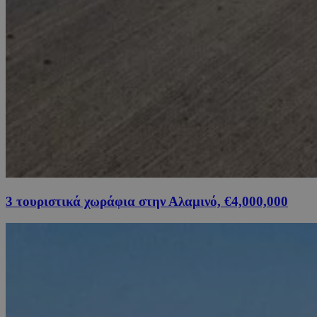
3 τουριστικά χωράφια στην Αλαμινό, €4,000,000