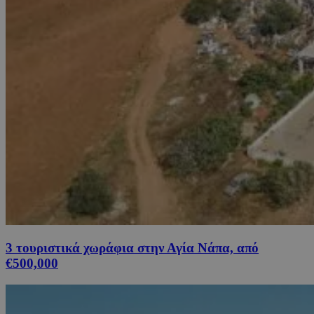
3 τουριστικά χωράφια στην Αγία Νάπα, από
€500,000