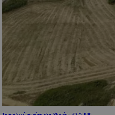
Τουριστικό χωράφι στο Μαρώνι, €225,000