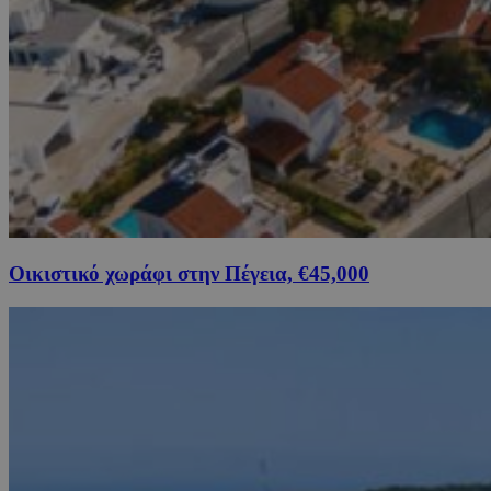
Οικιστικό χωράφι στην Πέγεια, €45,000