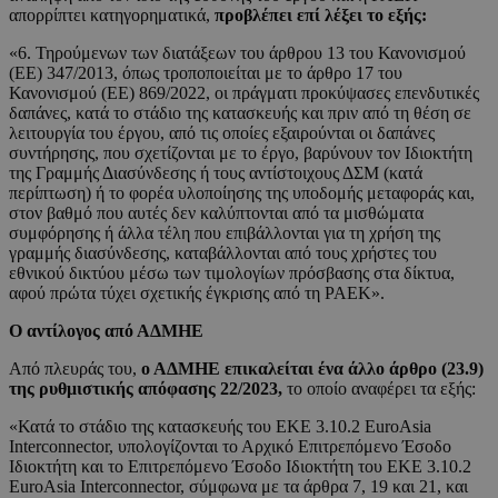
απορρίπτει κατηγορηματικά,
προβλέπει επί λέξει το εξής:
«6. Τηρούμενων των διατάξεων του άρθρου 13 του Κανονισμού
(ΕΕ) 347/2013, όπως τροποποιείται με το άρθρο 17 του
Κανονισμού (ΕΕ) 869/2022, οι πράγματι προκύψασες επενδυτικές
δαπάνες, κατά το στάδιο της κατασκευής και πριν από τη θέση σε
λειτουργία του έργου, από τις οποίες εξαιρούνται οι δαπάνες
συντήρησης, που σχετίζονται με το έργο, βαρύνουν τον Ιδιοκτήτη
της Γραμμής Διασύνδεσης ή τους αντίστοιχους ΔΣΜ (κατά
περίπτωση) ή το φορέα υλοποίησης της υποδομής μεταφοράς και,
στον βαθμό που αυτές δεν καλύπτονται από τα μισθώματα
συμφόρησης ή άλλα τέλη που επιβάλλονται για τη χρήση της
γραμμής διασύνδεσης, καταβάλλονται από τους χρήστες του
εθνικού δικτύου μέσω των τιμολογίων πρόσβασης στα δίκτυα,
αφού πρώτα τύχει σχετικής έγκρισης από τη ΡΑΕΚ».
Ο αντίλογος από ΑΔΜΗΕ
Από πλευράς του,
ο ΑΔΜΗΕ επικαλείται ένα άλλο άρθρο (23.9)
της ρυθμιστικής απόφασης 22/2023,
το οποίο αναφέρει τα εξής:
«Κατά το στάδιο της κατασκευής του EKE 3.10.2 EuroAsia
Interconnector, υπολογίζονται το Αρχικό Επιτρεπόμενο Έσοδο
Ιδιοκτήτη και το Επιτρεπόμενο Έσοδο Ιδιοκτήτη του EKE 3.10.2
EuroAsia Interconnector, σύμφωνα με τα άρθρα 7, 19 και 21, και