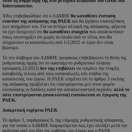
τόπο τη συμμετοχή της στο μετοχικό κεφάλαιο του Great Sea
Interconnector.
Χθες επιβεβαιώθηκε ότι ο ΑΔΜΗΕ
θα καταθέσει ένσταση
εναντίον της απόφασης της ΡΑΕΚ
και θα ζητήσει επανεξέταση
των αιτημάτων του. Για να πετύχει αλλαγή της απόφασης, φέρεται
να έχει δεσμευτεί ότι
θα καταθέσει στοιχεία
που αποδεικνύουν
όπως υποστηρίζει ότι χωρίς τα έσοδα από το τέλος που θα
πληρώνουν οι καταναλωτές από 1/1/2025 το έργο δεν είναι
βιώσιμο.
Το νέο διάβημα του ΑΔΜΗΕ προφανώς επιβεβαιώνει τη θέση της
ρυθμιστικής αρχής ότι το υφιστάμενο ρυθμιστικό πλαίσιο
(απόφαση 22/2023)
δεν της επιβάλλει
να εγκρίνει την έναρξη
καταβολής τέλους από τους καταναλωτές στο στάδιο της
κατασκευής του έργου. Η ΡΑΕΚ επιμένει ότι το άρθρο 3 εκείνης
της απόφασης προβλέπει ότι επιστρέφονται μεν στον φορέα
υλοποίησης οι δαπάνες κατά την κατασκευαστική περίοδο,
αλλά το
πότε επιστρέφονται (ανακτώνται) εναπόκειται σε έγκριση της
ΡΑΕΚ.
Διακριτική ευχέρεια ΡΑΕΚ
Το άρθρο 3, παράγραφος 6, της επίμαχης ρυθμιστικής απόφασης,
για την οποία ο ΑΔΜΗΕ διαμαρτύρεται πως έχει αλλάξει μετά την
ανάληψη από τον ίδιο της ευθύνης του έργου και η ΡΑΕΚ