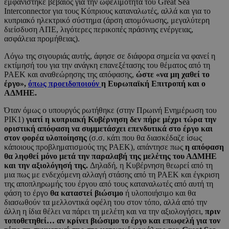
εμφανίστηκε βέβαιος για την ωφελιμότητα του Great Sea
Interconnector για τους Κύπριους καταναλωτές, αλλά και για το
κυπριακό ηλεκτρικό σύστημα (άρση απομόνωσης, μεγαλύτερη
διείσδυση ΑΠΕ, λιγότερες περικοπές πράσινης ενέργειας,
ασφάλεια προμήθειας).
Λόγω της σιγουριάς αυτής, άφησε σε διάφορα σημεία να φανεί η
εκτίμησή του για την ανάγκη επανεξέτασης του θέματος από τη
ΡΑΕΚ και αναθεώρησης της απόφασης,
ώστε «να μη χαθεί το
έργο»,
όπως προειδοποιούν
η Ευρωπαϊκή Επιτροπή και ο
ΑΔΜΗΕ.
Όταν όμως ο υπουργός ρωτήθηκε (στην Πρωινή Ενημέρωση του
ΡΙΚ1)
γιατί η κυπριακή Κυβέρνηση δεν πήρε μέχρι τώρα την
οριστική απόφαση να συμμετάσχει επενδυτικά στο έργο και
στον φορέα υλοποίησης
(σ.σ. κάτι που θα διασκέδαζε ίσως
κάποιους προβληματισμούς της ΡΑΕΚ), απάντησε πως
η απόφαση
θα ληφθεί μόνο μετά την παραλαβή της μελέτης του ΑΔΜΗΕ
και την αξιολόγησή της.
Δηλαδή, η Κυβέρνηση θεωρεί από τη
μια πως με ενδεχόμενη αλλαγή στάσης από τη ΡΑΕΚ και έγκριση
της αποπληρωμής του έργου από τους καταναλωτές από αυτή τη
φάση το έργο
θα καταστεί βιώσιμο
ή υλοποιήσιμο και θα
διασωθούν τα μελλοντικά οφέλη του στον τόπο, αλλά από την
άλλη η ίδια θέλει να πάρει τη μελέτη και να την αξιολογήσει,
πριν
τοποθετηθεί… αν κρίνει βιώσιμο το έργο και επωφελή για τον