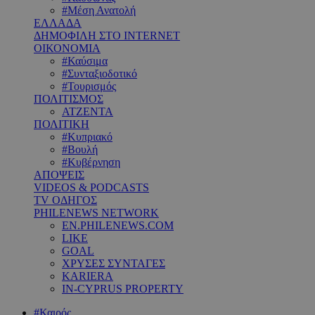
#Μέση Ανατολή
ΕΛΛΑΔΑ
ΔΗΜΟΦΙΛΗ ΣΤΟ INTERNET
ΟΙΚΟΝΟΜΙΑ
#Καύσιμα
#Συνταξιοδοτικό
#Τουρισμός
ΠΟΛΙΤΙΣΜΟΣ
ΑΤΖΕΝΤΑ
ΠΟΛΙΤΙΚΗ
#Κυπριακό
#Βουλή
#Κυβέρνηση
ΑΠΟΨΕΙΣ
VIDEOS & PODCASTS
TV ΟΔΗΓΟΣ
PHILENEWS NETWORK
EN.PHILENEWS.COM
LIKE
GOAL
ΧΡΥΣΕΣ ΣΥΝΤΑΓΕΣ
KARIERA
IN-CYPRUS PROPERTY
#Καιρός