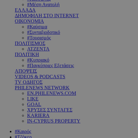
#Μέση Ανατολή
ΕΛΛΑΔΑ
ΔΗΜΟΦΙΛΗ ΣΤΟ INTERNET
ΟΙΚΟΝΟΜΙΑ
#Καύσιμα
#Συνταξιοδοτικό
#Τουρισμός
ΠΟΛΙΤΙΣΜΟΣ
ΑΤΖΕΝΤΑ
ΠΟΛΙΤΙΚΗ
#Κυπριακό
#Παγκύπριες Εξετάσεις
ΑΠΟΨΕΙΣ
VIDEOS & PODCASTS
TV ΟΔΗΓΟΣ
PHILENEWS NETWORK
EN.PHILENEWS.COM
LIKE
GOAL
ΧΡΥΣΕΣ ΣΥΝΤΑΓΕΣ
KARIERA
IN-CYPRUS PROPERTY
#Καιρός
#Τζόκερ