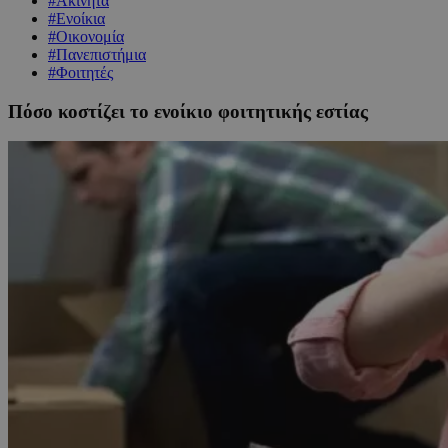
#Ακίνητα
#Ενοίκια
#Οικονομία
#Πανεπιστήμια
#Φοιτητές
Πόσο κοστίζει το ενοίκιο φοιτητικής εστίας