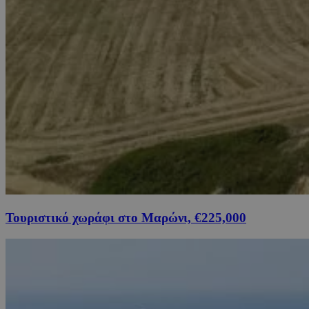
Τουριστικό χωράφι στο Μαρώνι, €225,000