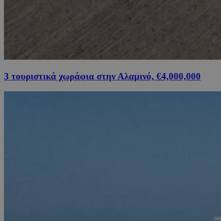
3 τουριστικά χωράφια στην Αλαμινό, €4,000,000