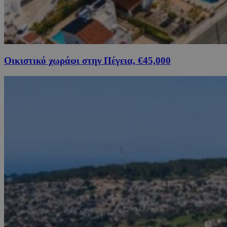
Οικιστικό χωράφι στην Πέγεια, €45,000