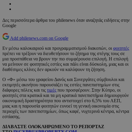
Δες περισσότερα άρθρα του philenews όταν αναζητάς ειδήσεις στην
Google
Add philenews.com on Google
Εν μέσω καλοκαιριού και προγραμματισμού διακοπών, οι
φοιτητές
πρέπει να τρέξουν να διευθετήσουν το ζήτημα της στέγης τους σε
μια προσπάθεια να βρουν την πιο συμφέρουσα επιλογή. Η επιλογή
να μείνουν σε φοιτητικές εστίες και πάλι είναι δύσκολη, μιας και οι
διαθέσιμες κλίνες δεν αρκούν να καλύψουν τη ζήτηση.
Ο «Φ» μέσω του γραφείου Δανός και Συνεργάτες σύμβουλοι και
εκτιμητές ακινήτου παρουσιάζει τις εστίες πανεπιστημίων στις
διάφορες πόλεις και τις
τιμές
που προσφέρουν. Στην Κύπρο, οι
φοιτητές στα κρατικά και τα μη κρατικά πανεπιστήμια δημιουργούν
οικονομική δραστηριότητα που αντιστοιχεί στο 6,5% του ΑΕΠ,
μιας και η παρουσία φοιτητών ευνοεί τη γενική οικονομία στις
περιοχές των πανεπιστημίων, όπως καφέ, νυχτερινά κέντρα, κέντρα
εστίασης.
ΔΙΑΒΑΣΤΕ ΟΛΟΚΛΗΡΩΜΕΝΟ ΤΟ ΡΕΠΟΡΤΑΖ
ΣΤΟ
INCYPRUSPROPERTY.COM