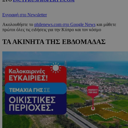
Εγγραφή στο Newsletter
Ακολουθήστε το
philenews.com στο Google News
και μάθετε
πρώτοι όλες τις ειδήσεις για την Κύπρο και τον κόσμο
ΤΑ ΑΚΙΝΗΤΑ ΤΗΣ ΕΒΔΟΜΑΔΑΣ