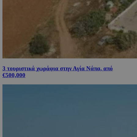
3 τουριστικά χωράφια στην Αγία Νάπα, από
€500,000