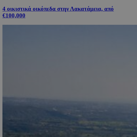
4 οικιστικά οικόπεδα στην Λακατάμεια, από
€100,000