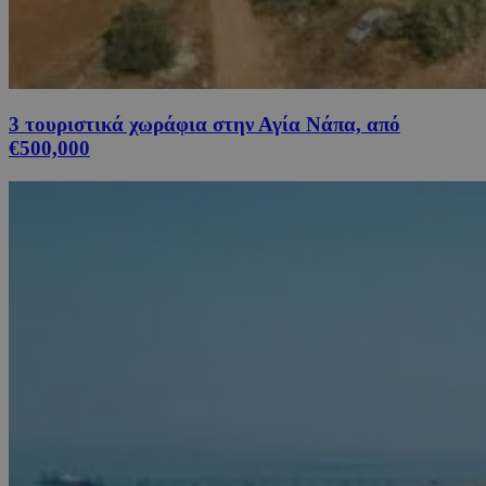
3 τουριστικά χωράφια στην Αγία Νάπα, από
€500,000