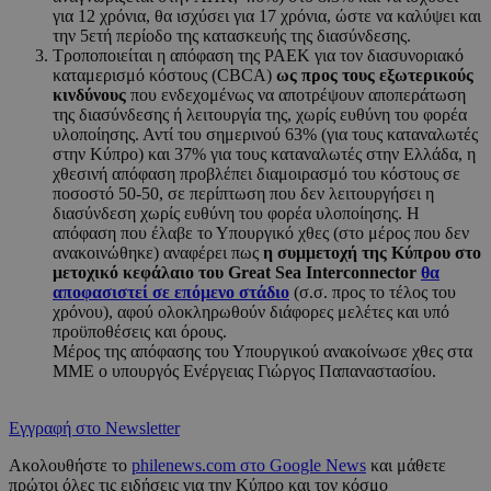
για 12 χρόνια, θα ισχύσει για 17 χρόνια, ώστε να καλύψει και
την 5ετή περίοδο της κατασκευής της διασύνδεσης.
Τροποποιείται η απόφαση της ΡΑΕΚ για τον διασυνοριακό
καταμερισμό κόστους (CBCA)
ως προς τους εξωτερικούς
κινδύνους
που ενδεχομένως να αποτρέψουν αποπεράτωση
της διασύνδεσης ή λειτουργία της, χωρίς ευθύνη του φορέα
υλοποίησης. Αντί του σημερινού 63% (για τους καταναλωτές
στην Κύπρο) και 37% για τους καταναλωτές στην Ελλάδα, η
χθεσινή απόφαση προβλέπει διαμοιρασμό του κόστους σε
ποσοστό 50-50, σε περίπτωση που δεν λειτουργήσει η
διασύνδεση χωρίς ευθύνη του φορέα υλοποίησης. Η
απόφαση που έλαβε το Υπουργικό χθες (στο μέρος που δεν
ανακοινώθηκε) αναφέρει πως
η συμμετοχή της Κύπρου στο
μετοχικό κεφάλαιο του Great Sea Interconnector
θα
αποφασιστεί σε επόμενο στάδιο
(σ.σ. προς το τέλος του
χρόνου), αφού ολοκληρωθούν διάφορες μελέτες και υπό
προϋποθέσεις και όρους.
Μέρος της απόφασης του Υπουργικού ανακοίνωσε χθες στα
ΜΜΕ ο υπουργός Ενέργειας Γιώργος Παπαναστασίου.
Εγγραφή στο Newsletter
Ακολουθήστε το
philenews.com στο Google News
και μάθετε
πρώτοι όλες τις ειδήσεις για την Κύπρο και τον κόσμο