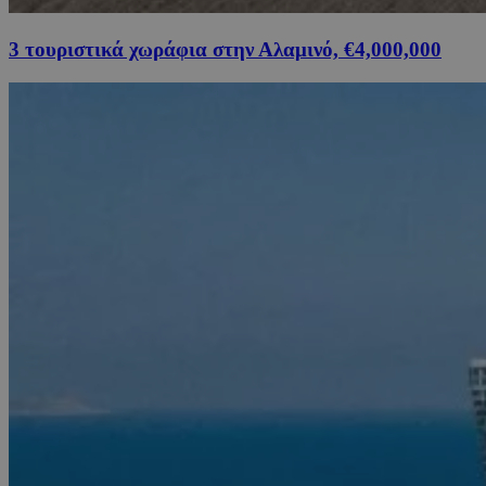
3 τουριστικά χωράφια στην Αλαμινό, €4,000,000