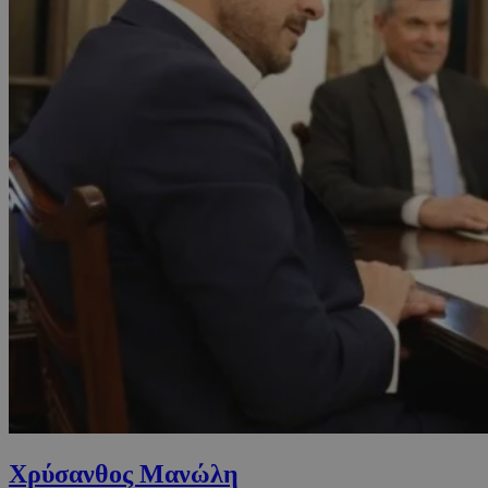
Χρύσανθος Μανώλη