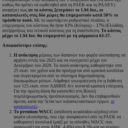
καθώς θα πρέπει να υιοθετηθεί από τη ΡΑΕΚ και τη ΡΑΑΕΥ)
αναφέρει πως
αν το κόστος ξεπεράσει το 1.94 δισ., οι
καταναλωτές στις δύο χώρες θα επιμεριστούν κατά 50% το
πρόσθετο ποσό.
Με το υφιστάμενο ρυθμιστικό πλαίσιο, ο
επιμερισμός του κόστους θα ήταν 63% (Κύπρος) – 37% (Ελλάδα),
ανεξαρτήτως του τελικού κόστους για τη διασύνδεση.
Το κόστος
μέχρι το 1.94 δισ. θα επιμεριστεί με τη φόρμουλα 63-37.
Αποφασίστηκε επίσης:
Η ανάκτηση
μέρους των δαπανών του φορέα υλοποίησης να
αρχίσει εντός του 2025 και να συνεχιστεί μέχρι τον
Δεκέμβριο του 2029. Το ποσό ανάκτησης καθορίστηκε στα
25 εκατ. τον χρόνο και θα προέρχεται από κρατικά κονδύλια
και συγκεκριμένα από το σύστημα δημοπράτησης
δικαιωμάτων ρύπων. Λήφθηκε γνωνμάτευση ότι η διάθεση
των 125 εκατ. στον ΑΔΜΗΕ δεν συνιστά κρατική ενίσχυση.
Για την πρώτη δόση θα κατατεθεί στη Βουλή
συμπληρωματικός προϋπολογισμός. Δεν θα επιβαρυνθούν
άμεσα, κατά την 5ετία των κατασκευαστικών έργων,
οι
καταναλωτές
.
Το premium WACC
(απόδοση κεφαλαίου-κέρδος) στον
φορέα υλοποίησης, που είχε αποφασιστεί από τη ΡΑΕΚ να
καθοριστεί συνολικά (μαζί με το σύνηθες WACC που
αναγνωρίζεται στην ΑΗΚ, 4.6%) στο 8.3% και να ισχύσει