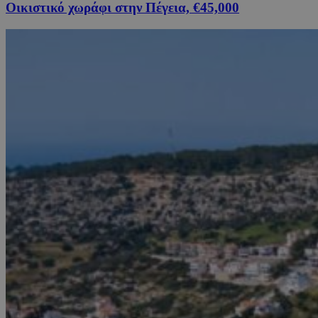
Οικιστικό χωράφι στην Πέγεια, €45,000