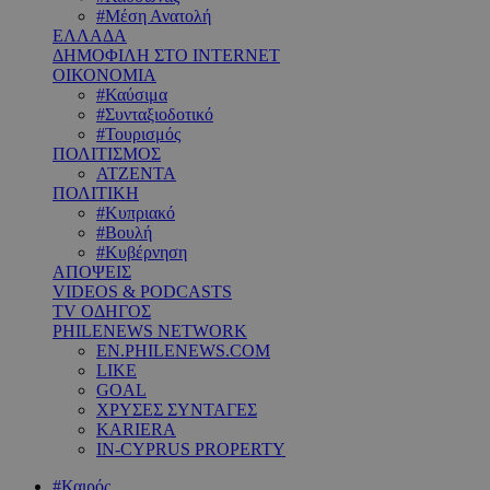
#Μέση Ανατολή
ΕΛΛΑΔΑ
ΔΗΜΟΦΙΛΗ ΣΤΟ INTERNET
ΟΙΚΟΝΟΜΙΑ
#Καύσιμα
#Συνταξιοδοτικό
#Τουρισμός
ΠΟΛΙΤΙΣΜΟΣ
ΑΤΖΕΝΤΑ
ΠΟΛΙΤΙΚΗ
#Κυπριακό
#Βουλή
#Κυβέρνηση
ΑΠΟΨΕΙΣ
VIDEOS & PODCASTS
TV ΟΔΗΓΟΣ
PHILENEWS NETWORK
EN.PHILENEWS.COM
LIKE
GOAL
ΧΡΥΣΕΣ ΣΥΝΤΑΓΕΣ
KARIERA
IN-CYPRUS PROPERTY
#Καιρός