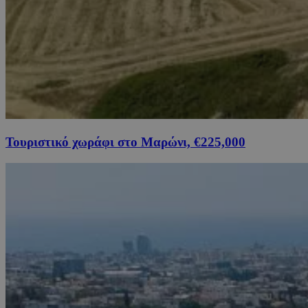
Τουριστικό χωράφι στο Μαρώνι, €225,000