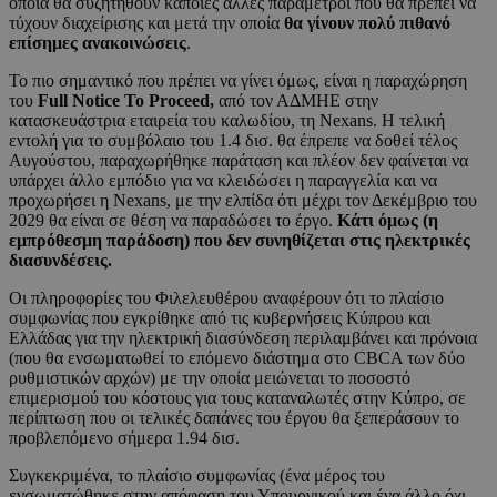
οποία θα συζητηθούν κάποιες άλλες παράμετροι που θα πρέπει να
τύχουν διαχείρισης και μετά την οποία
θα γίνουν πολύ πιθανό
επίσημες ανακοινώσεις
.
Το πιο σημαντικό που πρέπει να γίνει όμως, είναι η παραχώρηση
του
Full Notice To Proceed,
από τον ΑΔΜΗΕ στην
κατασκευάστρια εταιρεία του καλωδίου, τη Nexans. Η τελική
εντολή για το συμβόλαιο του 1.4 δισ. θα έπρεπε να δοθεί τέλος
Αυγούστου, παραχωρήθηκε παράταση και πλέον δεν φαίνεται να
υπάρχει άλλο εμπόδιο για να κλειδώσει η παραγγελία και να
προχωρήσει η Nexans, με την ελπίδα ότι μέχρι τον Δεκέμβριο του
2029 θα είναι σε θέση να παραδώσει το έργο.
Κάτι όμως (η
εμπρόθεσμη παράδοση) που δεν συνηθίζεται στις ηλεκτρικές
διασυνδέσεις.
Οι πληροφορίες του Φιλελευθέρου αναφέρουν ότι το πλαίσιο
συμφωνίας που εγκρίθηκε από τις κυβερνήσεις Κύπρου και
Ελλάδας για την ηλεκτρική διασύνδεση περιλαμβάνει και πρόνοια
(που θα ενσωματωθεί το επόμενο διάστημα στο CBCA των δύο
ρυθμιστικών αρχών) με την οποία μειώνεται το ποσοστό
επιμερισμού του κόστους για τους καταναλωτές στην Κύπρο, σε
περίπτωση που οι τελικές δαπάνες του έργου θα ξεπεράσουν το
προβλεπόμενο σήμερα 1.94 δισ.
Συγκεκριμένα, το πλαίσιο συμφωνίας (ένα μέρος του
ενσωματώθηκε στην απόφαση του Υπουργικού και ένα άλλο όχι,