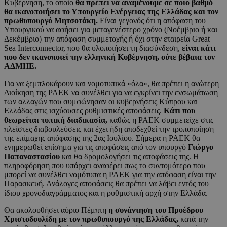
Κυβέρνηση, το οποίο
θα πρέπει να αναμένουμε σε ποιο βαθμό
θα ικανοποιήσει το Υπουργείο Ενέργειας της Ελλάδας και τον
πρωθυπουργό Μητσοτάκη.
Είναι γεγονός ότι η απόφαση του
Υπουργικού να αφήσει για μεταγενέστερο χρόνο (Νοέμβριο ή και
Δεκέμβριο) την απόφαση συμμετοχής ή όχι στην εταιρεία Great
Sea Interconnector, που θα υλοποιήσει τη διασύνδεση,
είναι κάτι
που δεν ικανοποιεί την ελληνική Κυβέρνηση, ούτε βέβαια τον
ΑΔΜΗΕ.
Για να ξεμπλοκάρουν και νομοτυπικά «όλα», θα πρέπει η ανώτερη
Διοίκηση της ΡΑΕΚ να συνέλθει για να εγκρίνει την ενσωμάτωση
των αλλαγών που συμφώνησαν οι κυβερνήσεις Κύπρου και
Ελλάδας στις ισχύουσες ρυθμιστικές αποφάσεις.
Κάτι που
θεωρείται τυπική διαδικασία,
καθώς η ΡΑΕΚ συμμετείχε στις
πλείστες διαβουλεύσεις και έχει ήδη αποδεχθεί την τροποποίηση
της επίμαχης απόφασης της 2ας Ιουλίου. Σήμερα η ΡΑΕΚ θα
ενημερωθεί επίσημα για τις αποφάσεις από τον υπουργό
Γιώργο
Παπαναστασίου
και θα δρομολογήσει τις αποφάσεις της. Η
πληροφόρηση που υπάρχει αναφέρει πως το συντομότερο που
μπορεί να συνέλθει νομότυπα η ΡΑΕΚ για την απόφαση είναι την
Παρασκευή. Ανάλογες αποφάσεις θα πρέπει να λάβει εντός του
ίδιου χρονοδιαγράμματος και η ρυθμιστική αρχή στην Ελλάδα.
Θα ακολουθήσει αύριο Πέμπτη
η συνάντηση του Προέδρου
Χριστοδουλίδη με τον πρωθυπουργό της Ελλάδας,
κατά την