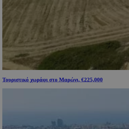
Τουριστικό χωράφι στο Μαρώνι, €225,000