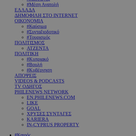
#Μέση Ανατολή
ΕΛΛΑΔΑ
ΔΗΜΟΦΙΛΗ ΣΤΟ INTERNET
ΟΙΚΟΝΟΜΙΑ
#Καύσιμα
#Συνταξιοδοτικό
#Τουρισμός
ΠΟΛΙΤΙΣΜΟΣ
ΑΤΖΕΝΤΑ
ΠΟΛΙΤΙΚΗ
#Κυπριακό
#Βουλή
#Κυβέρνηση
ΑΠΟΨΕΙΣ
VIDEOS & PODCASTS
TV ΟΔΗΓΟΣ
PHILENEWS NETWORK
EN.PHILENEWS.COM
LIKE
GOAL
ΧΡΥΣΕΣ ΣΥΝΤΑΓΕΣ
KARIERA
IN-CYPRUS PROPERTY
#Καιρός