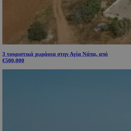
3 τουριστικά χωράφια στην Αγία Νάπα, από
€500,000