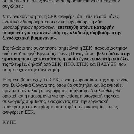
σε μία ύστατη, όπως αναφέρεται, προσπάθεια να επιτευχθούν
συγκλίσεις.
Στην ανακοίνωσή της η ΣΕΚ αναφέρει ότι «έπειτα από μήνες
εντατικών διαπραγματεύσεων και την απόρριψη δύο
μεσολαβητικών προτάσεων,
επετεύχθη απόψε καταρχήν
συμφωνία για την ανανέωση της κλαδικής σύμβασης στην
ξενοδοχειακή βιομηχανία».
Στο πλαίσιο της συνάντησης, σημειώνει η ΣΕΚ, παρουσιάστηκαν
από τον Υπουργό Εργασίας, Γιάννη Παναγιώτου,
βελτιώσεις στην
πρόταση που είχε καταθέσει,
η οποία έγινε αποδεκτή από όλες
τις πλευρές,
δηλαδή από ΣΕΚ, ΠΕΟ, ΣΤΕΚ και ΠΑΣΥΞΕ, που
συμμετείχαν στην συνάντηση.
Επόμενο βήμα, εξηγεί η ΣΕΚ, είναι η παρουσίαση της συμφωνίας
στα Συλλογικά Όργανα της, όπου θα συζητηθεί και θα εγκριθεί
πριν από την τελική υπογραφή της σύμβασης. Ακολούθως, θα
οριστεί και η ημερομηνία για την επίσημη υπογραφή της νέας
συλλογικής σύμβασης, ενισχύοντας έτσι την εργασιακή
σταθερότητα στον κρίσιμο αυτό τομέα της οικονομίας, όπως
αναφέρει η ΣΕΚ.
ΚΥΠΕ