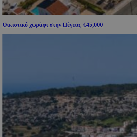
Οικιστικό χωράφι στην Πέγεια, €45,000