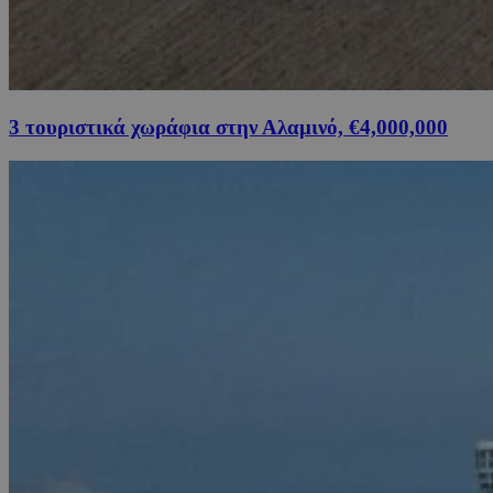
3 τουριστικά χωράφια στην Αλαμινό, €4,000,000