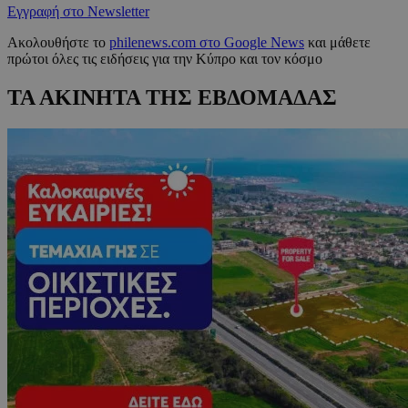
Εγγραφή στο Newsletter
Ακολουθήστε το
philenews.com στο Google News
και μάθετε
πρώτοι όλες τις ειδήσεις για την Κύπρο και τον κόσμο
ΤΑ ΑΚΙΝΗΤΑ ΤΗΣ ΕΒΔΟΜΑΔΑΣ