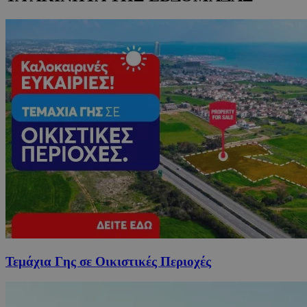
Τεμάχια Γης σε Οικιστικές Περιοχές