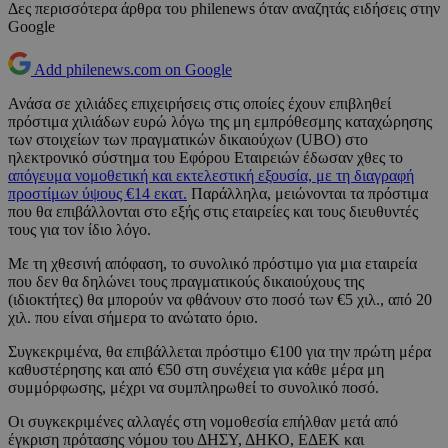
Δες περισσότερα άρθρα του philenews όταν αναζητάς ειδήσεις στην
Google
Add philenews.com on Google
Ανάσα σε χιλιάδες επιχειρήσεις στις οποίες έχουν επιβληθεί
πρόστιμα χιλιάδων ευρώ λόγω της μη εμπρόθεσμης καταχώρησης
των στοιχείων των πραγματικών δικαιούχων (UBO) στο
ηλεκτρονικό σύστημα του Εφόρου Εταιρειών έδωσαν χθες το
απόγευμα νομοθετική και εκτελεστική εξουσία, με τη διαγραφή
προστίμων ύψους €14 εκατ.
Παράλληλα, μειώνονται τα πρόστιμα
που θα επιβάλλονται στο εξής στις εταιρείες και τους διευθυντές
τους για τον ίδιο λόγο.
Με τη χθεσινή απόφαση, το συνολικό πρόστιμο για μια εταιρεία
που δεν θα δηλώνει τους πραγματικούς δικαιούχους της
(ιδιοκτήτες) θα μπορούν να φθάνουν στο ποσό των €5 χιλ., από 20
χιλ. που είναι σήμερα το ανώτατο όριο.
Συγκεκριμένα, θα επιβάλλεται πρόστιμο €100 για την πρώτη μέρα
καθυστέρησης και από €50 στη συνέχεια για κάθε μέρα μη
συμμόρφωσης, μέχρι να συμπληρωθεί το συνολικό ποσό.
Οι συγκεκριμένες αλλαγές στη νομοθεσία επήλθαν μετά από
έγκριση πρότασης νόμου του ΔΗΣΥ, ΔΗΚΟ, ΕΔΕΚ και