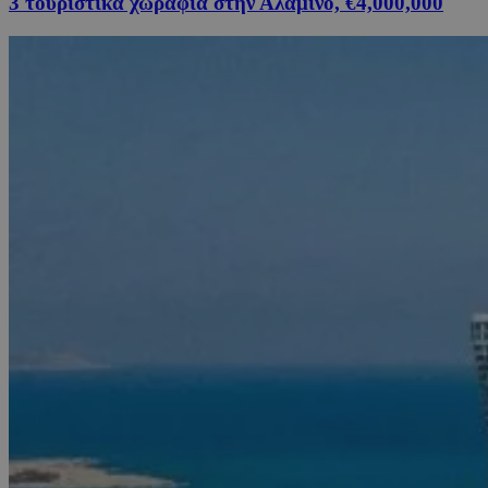
3 τουριστικά χωράφια στην Αλαμινό, €4,000,000