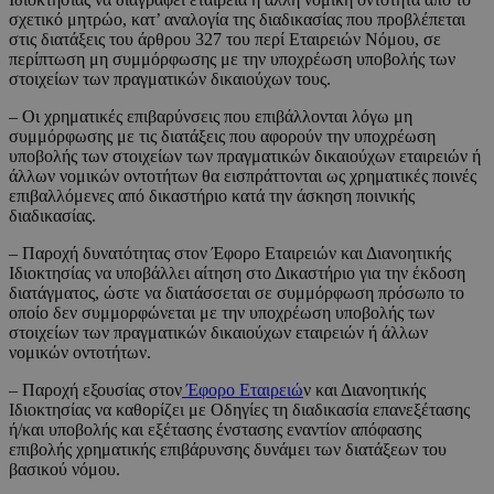
σχετικό μητρώο, κατ’ αναλογία της διαδικασίας που προβλέπεται
στις διατάξεις του άρθρου 327 του περί Εταιρειών Νόμου, σε
περίπτωση μη συμμόρφωσης με την υποχρέωση υποβολής των
στοιχείων των πραγματικών δικαιούχων τους.
– Οι χρηματικές επιβαρύνσεις που επιβάλλονται λόγω μη
συμμόρφωσης με τις διατάξεις που αφορούν την υποχρέωση
υποβολής των στοιχείων των πραγματικών δικαιούχων εταιρειών ή
άλλων νομικών οντοτήτων θα εισπράττονται ως χρηματικές ποινές
επιβαλλόμενες από δικαστήριο κατά την άσκηση ποινικής
διαδικασίας.
– Παροχή δυνατότητας στον Έφορο Εταιρειών και Διανοητικής
Ιδιοκτησίας να υποβάλλει αίτηση στο Δικαστήριο για την έκδοση
διατάγματος, ώστε να διατάσσεται σε συμμόρφωση πρόσωπο το
οποίο δεν συμμορφώνεται με την υποχρέωση υποβολής των
στοιχείων των πραγματικών δικαιούχων εταιρειών ή άλλων
νομικών οντοτήτων.
– Παροχή εξουσίας στον
Έφορο Εταιρειώ
ν και Διανοητικής
Ιδιοκτησίας να καθορίζει με Οδηγίες τη διαδικασία επανεξέτασης
ή/και υποβολής και εξέτασης ένστασης εναντίον απόφασης
επιβολής χρηματικής επιβάρυνσης δυνάμει των διατάξεων του
βασικού νόμου.