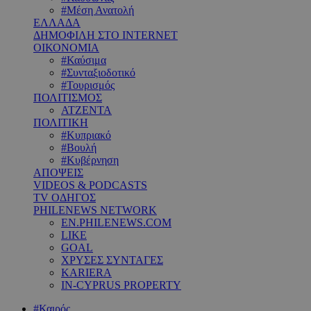
#Μέση Ανατολή
ΕΛΛΑΔΑ
ΔΗΜΟΦΙΛΗ ΣΤΟ INTERNET
ΟΙΚΟΝΟΜΙΑ
#Καύσιμα
#Συνταξιοδοτικό
#Τουρισμός
ΠΟΛΙΤΙΣΜΟΣ
ΑΤΖΕΝΤΑ
ΠΟΛΙΤΙΚΗ
#Κυπριακό
#Βουλή
#Κυβέρνηση
ΑΠΟΨΕΙΣ
VIDEOS & PODCASTS
TV ΟΔΗΓΟΣ
PHILENEWS NETWORK
EN.PHILENEWS.COM
LIKE
GOAL
ΧΡΥΣΕΣ ΣΥΝΤΑΓΕΣ
KARIERA
IN-CYPRUS PROPERTY
#Καιρός