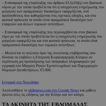
– Επαναφορά της επιφύλαξης του άρθρου 61Α(10)(γ) του βασικού
νόμου με την οποία προβλέπεται ότι η υποχρέωση ενημέρωσης του
μητρώου των πραγματικών δικαιούχων εφαρμόζεται, υπό
προϋποθέσεις που καθορίζονται στις σχετικές οδηγίες, και στα
φυσικά πρόσωπα τα οποία είναι πραγματικοί δικαιούχοι των
εταιρειών και άλλων νομικών οντοτήτων.
– Επαναφορά της επιφύλαξης που περιλαμβάνεται στον βασικό
νόμο με την οποία προβλέπεται ότι η υποχρέωση ενημέρωσης του
μητρώου εφαρμόζεται και στα φυσικά πρόσωπα, τα οποία είναι
πραγματικοί δικαιούχοι των νομικών οντοτήτων.
– Μειώνεται το ανώτατο όριο της συνολικής επιβάρυνσης που
δύναται να επιβάλει η Επιτροπή Κεφαλαιαγοράς Κύπρου σε
περίπτωση μη προσκόμισης των αναγκαίων πληροφοριών για
εγγραφή στο Μητρώο Ρητών Εμπιστευμάτων και Παρεμφερών
Νομικών Διευθετήσεων, €5.000.
Εγγραφή στο Newsletter
Ακολουθήστε το
philenews.com στο Google News
και μάθετε
πρώτοι όλες τις ειδήσεις για την Κύπρο και τον κόσμο
ΤΑ ΑΚΙΝΗΤΑ ΤΗΣ ΕΒΔΟΜΑΔΑΣ