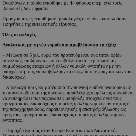
Οικολόγων, η οποία εγκρίθηκε με 44 ψήφους υπέρ, ενώ τρείς
βουλευτές δεν ψήφισαν.
Προηγουμένως εγκρίθηκαν τροπολογίες οι οποίες αποτελούσαν
εισηγήσεις της εκτελεστικής εξουσίας.
Όλες οι αλλαγές
Αναλυτικά, με τη νέα νομοθεσία προβλέπονται τα εξής:
– Μείωση σε 5 χιλ. ευρώ του προτεινόμενου ανώτατου ορίου
συνολικής επιβάρυνσης που επιβάλλεται σε περίπτωση μη
συμμόρφωσης εταιρειών ή άλλων νομικών οντοτήτων με την
υποχρέωσή τους να υποβάλλουν τα στοιχεία των πραγματικών τους
δικαιούχων.
– Απαλλαγή του γραμματέα από την ποινική ευθύνη αναφορικά με
το ποινικό αδίκημα της άρνησης, παράλειψης ή αμέλειας προσώπου
να εκπληρώσει τις υποχρεώσεις υποβολής στοιχείων για τους
πραγματικούς δικαιούχους εταιρείας ή άλλης νομικής οντότητας ή
της παροχής ψευδούς, παραπλανητικής ή απατηλής δήλωσης ως
προς τους πραγματικούς δικαιούχους εταιρείας ή άλλης νομικής
οντότητας.
– Παροχή εξουσίας στον Έφορο Εταιρειών και Διανοητικής
Ιδιοκτησίας να διαγράφει εταιρεία ή άλλη νομική οντότητα από το