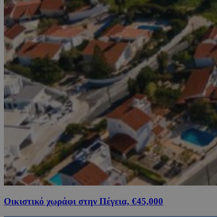
Οικιστικό χωράφι στην Πέγεια, €45,000