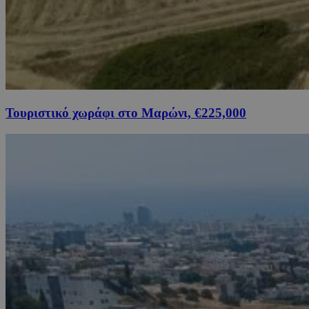
Τουριστικό χωράφι στο Μαρώνι, €225,000