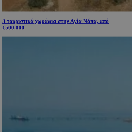
3 τουριστικά χωράφια στην Αγία Νάπα, από
€500,000