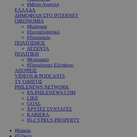
#Μέση Ανατολή
ΕΛΛΑΔΑ
ΔΗΜΟΦΙΛΗ ΣΤΟ INTERNET
ΟΙΚΟΝΟΜΙΑ
#Καύσιμα
#Συνταξιοδοτικό
#Τουρισμός
ΠΟΛΙΤΙΣΜΟΣ
ΑΤΖΕΝΤΑ
ΠΟΛΙΤΙΚΗ
#Κυπριακό
#Παγκύπριες Εξετάσεις
ΑΠΟΨΕΙΣ
VIDEOS & PODCASTS
TV ΟΔΗΓΟΣ
PHILENEWS NETWORK
EN.PHILENEWS.COM
LIKE
GOAL
ΧΡΥΣΕΣ ΣΥΝΤΑΓΕΣ
KARIERA
IN-CYPRUS PROPERTY
#Καιρός
#Τζόκερ