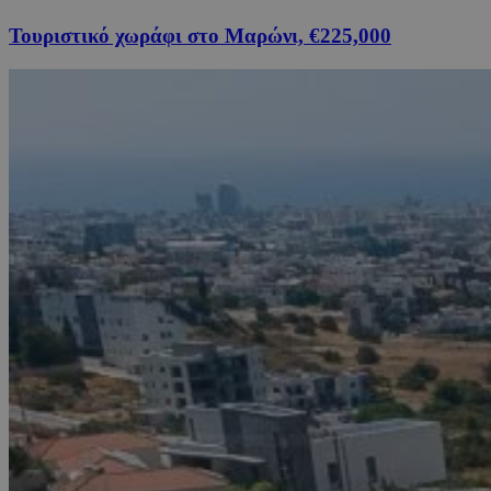
Τουριστικό χωράφι στο Μαρώνι, €225,000