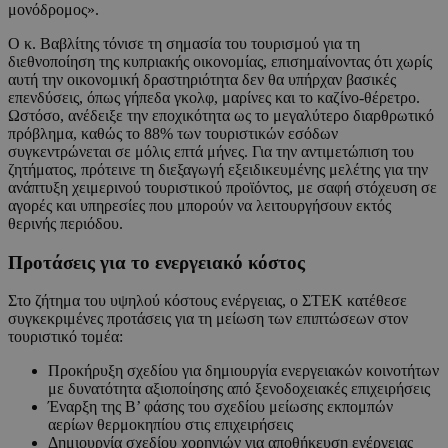
μονόδρομος».
Ο κ. Βαβλίτης τόνισε τη σημασία του τουρισμού για τη
διεθνοποίηση της κυπριακής οικονομίας, επισημαίνοντας ότι χωρίς
αυτή την οικονομική δραστηριότητα δεν θα υπήρχαν βασικές
επενδύσεις, όπως γήπεδα γκολφ, μαρίνες και το καζίνο-θέρετρο.
Ωστόσο, ανέδειξε την εποχικότητα ως το μεγαλύτερο διαρθρωτικό
πρόβλημα, καθώς το 88% των τουριστικών εσόδων
συγκεντρώνεται σε μόλις επτά μήνες. Για την αντιμετώπιση του
ζητήματος, πρότεινε τη διεξαγωγή εξειδικευμένης μελέτης για την
ανάπτυξη χειμερινού τουριστικού προϊόντος, με σαφή στόχευση σε
αγορές και υπηρεσίες που μπορούν να λειτουργήσουν εκτός
θερινής περιόδου.
Προτάσεις για το ενεργειακό κόστος
Στο ζήτημα του υψηλού κόστους ενέργειας, ο ΣΤΕΚ κατέθεσε
συγκεκριμένες προτάσεις για τη μείωση των επιπτώσεων στον
τουριστικό τομέα:
Προκήρυξη σχεδίου για δημιουργία ενεργειακών κοινοτήτων
με δυνατότητα αξιοποίησης από ξενοδοχειακές επιχειρήσεις
Έναρξη της Β’ φάσης του σχεδίου μείωσης εκπομπών
αερίων θερμοκηπίου στις επιχειρήσεις
Δημιουργία σχεδίου χορηγιών για αποθήκευση ενέργειας