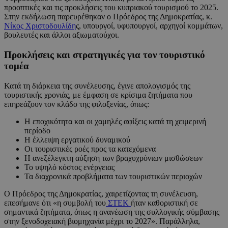
προοπτικές και τις προκλήσεις του κυπριακού τουρισμού το 2025.
Στην εκδήλωση παρευρέθηκαν ο Πρόεδρος της Δημοκρατίας, κ.
Νίκος Χριστοδουλίδη
ς, υπουργοί, υφυπουργοί, αρχηγοί κομμάτων,
βουλευτές και άλλοι αξιωματούχοι.
Προκλήσεις και στρατηγικές για τον τουριστικό
τομέα
Κατά τη διάρκεια της συνέλευσης, έγινε απολογισμός της
τουριστικής χρονιάς, με έμφαση σε κρίσιμα ζητήματα που
επηρεάζουν τον κλάδο της φιλοξενίας, όπως:
Η εποχικότητα και οι χαμηλές αφίξεις κατά τη χειμερινή
περίοδο
Η έλλειψη εργατικού δυναμικού
Οι τουριστικές ροές προς τα κατεχόμενα
Η ανεξέλεγκτη αύξηση των βραχυχρόνιων μισθώσεων
Το υψηλό κόστος ενέργειας
Τα διαχρονικά προβλήματα των τουριστικών περιοχών
Ο Πρόεδρος της Δημοκρατίας, χαιρετίζοντας τη συνέλευση,
επεσήμανε ότι «η συμβολή του
ΣΤΕΚ
ήταν καθοριστική σε
σημαντικά ζητήματα, όπως η ανανέωση της συλλογικής σύμβασης
στην ξενοδοχειακή βιομηχανία μέχρι το 2027». Παράλληλα,