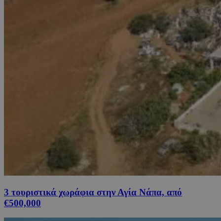
3 τουριστικά χωράφια στην Αγία Νάπα, από
€500,000