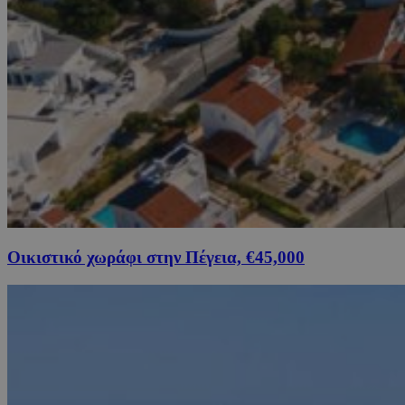
Οικιστικό χωράφι στην Πέγεια, €45,000