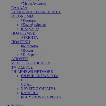
#Μέση Ανατολή
ΕΛΛΑΔΑ
ΔΗΜΟΦΙΛΗ ΣΤΟ INTERNET
ΟΙΚΟΝΟΜΙΑ
#Καύσιμα
#Συνταξιοδοτικό
#Τουρισμός
ΠΟΛΙΤΙΣΜΟΣ
ΑΤΖΕΝΤΑ
ΠΟΛΙΤΙΚΗ
#Κυπριακό
#Βουλή
#Κυβέρνηση
ΑΠΟΨΕΙΣ
VIDEOS & PODCASTS
TV ΟΔΗΓΟΣ
PHILENEWS NETWORK
EN.PHILENEWS.COM
LIKE
GOAL
ΧΡΥΣΕΣ ΣΥΝΤΑΓΕΣ
KARIERA
IN-CYPRUS PROPERTY
#Καιρός