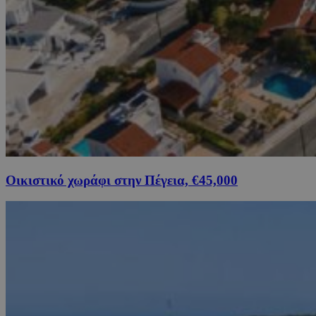
Οικιστικό χωράφι στην Πέγεια, €45,000