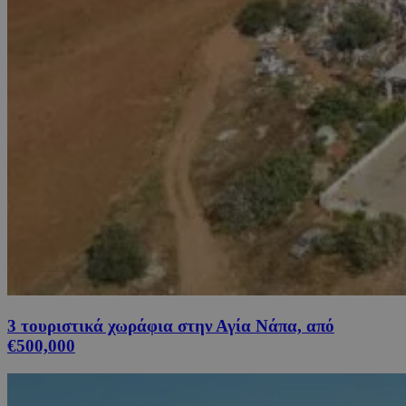
3 τουριστικά χωράφια στην Αγία Νάπα, από
€500,000