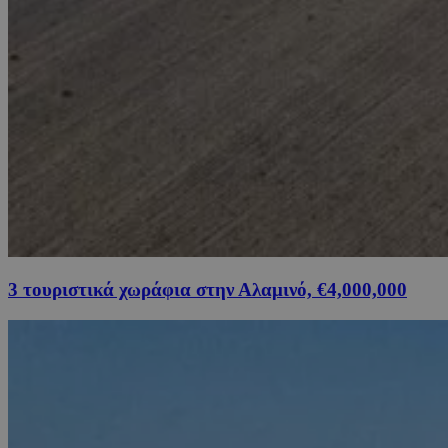
3 τουριστικά χωράφια στην Αλαμινό, €4,000,000