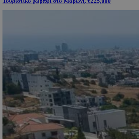
Τουριστικό χωράφι στο Μαρώνι, €225,000