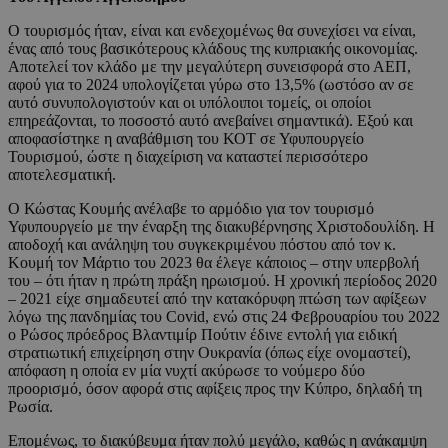
Ο τουρισμός ήταν, είναι και ενδεχομένως θα συνεχίσει να είναι,
ένας από τους βασικότερους κλάδους της κυπριακής οικονομίας.
Αποτελεί τον κλάδο με την μεγαλύτερη συνεισφορά στο ΑΕΠ,
αφού για το 2024 υπολογίζεται γύρω στο 13,5% (ωστόσο αν σε
αυτό συνυπολογιστούν και οι υπόλοιποι τομείς, οι οποίοι
επηρεάζονται, το ποσοστό αυτό ανεβαίνει σημαντικά). Εξού και
αποφασίστηκε η αναβάθμιση του ΚΟΤ σε Υφυπουργείο
Τουρισμού, ώστε η διαχείριση να καταστεί περισσότερο
αποτελεσματική.
Ο Κώστας Κουμής ανέλαβε το αρμόδιο για τον τουρισμό
Υφυπουργείο με την έναρξη της διακυβέρνησης Χριστοδουλίδη. Η
αποδοχή και ανάληψη του συγκεκριμένου πόστου από τον κ.
Κουμή τον Μάρτιο του 2023 θα έλεγε κάποιος – στην υπερβολή
του – ότι ήταν η πρώτη πράξη ηρωισμού. Η χρονική περίοδος 2020
– 2021 είχε σημαδευτεί από την κατακόρυφη πτώση των αφίξεων
λόγω της πανδημίας του Covid, ενώ στις 24 Φεβρουαρίου του 2022
ο Ρώσος πρόεδρος Βλαντιμίρ Πούτιν έδινε εντολή για ειδική
στρατιωτική επιχείρηση στην Ουκρανία (όπως είχε ονομαστεί),
απόφαση η οποία εν μία νυχτί ακύρωσε το νούμερο δύο
προορισμό, όσον αφορά στις αφίξεις προς την Κύπρο, δηλαδή τη
Ρωσία.
Επομένως, το διακύβευμα ήταν πολύ μεγάλο, καθώς η ανάκαμψη