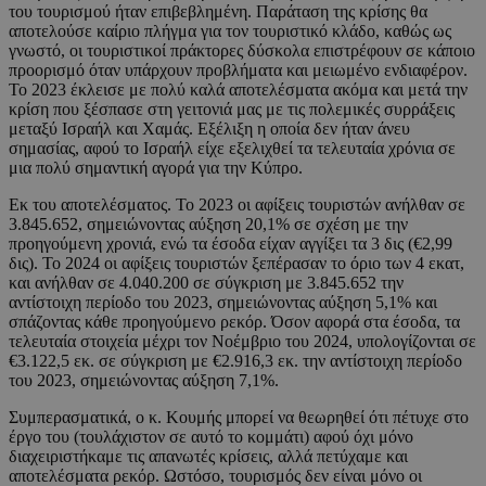
του τουρισμού ήταν επιβεβλημένη. Παράταση της κρίσης θα
αποτελούσε καίριο πλήγμα για τον τουριστικό κλάδο, καθώς ως
γνωστό, οι τουριστικοί πράκτορες δύσκολα επιστρέφουν σε κάποιο
προορισμό όταν υπάρχουν προβλήματα και μειωμένο ενδιαφέρον.
Το 2023 έκλεισε με πολύ καλά αποτελέσματα ακόμα και μετά την
κρίση που ξέσπασε στη γειτονιά μας με τις πολεμικές συρράξεις
μεταξύ Ισραήλ και Χαμάς. Εξέλιξη η οποία δεν ήταν άνευ
σημασίας, αφού το Ισραήλ είχε εξελιχθεί τα τελευταία χρόνια σε
μια πολύ σημαντική αγορά για την Κύπρο.
Εκ του αποτελέσματος. Το 2023 οι αφίξεις τουριστών ανήλθαν σε
3.845.652, σημειώνοντας αύξηση 20,1% σε σχέση με την
προηγούμενη χρονιά, ενώ τα έσοδα είχαν αγγίξει τα 3 δις (€2,99
δις). Το 2024 οι αφίξεις τουριστών ξεπέρασαν το όριο των 4 εκατ,
και ανήλθαν σε 4.040.200 σε σύγκριση με 3.845.652 την
αντίστοιχη περίοδο του 2023, σημειώνοντας αύξηση 5,1% και
σπάζοντας κάθε προηγούμενο ρεκόρ. Όσον αφορά στα έσοδα, τα
τελευταία στοιχεία μέχρι τον Νοέμβριο του 2024, υπολογίζονται σε
€3.122,5 εκ. σε σύγκριση με €2.916,3 εκ. την αντίστοιχη περίοδο
του 2023, σημειώνοντας αύξηση 7,1%.
Συμπερασματικά, ο κ. Κουμής μπορεί να θεωρηθεί ότι πέτυχε στο
έργο του (τουλάχιστον σε αυτό το κομμάτι) αφού όχι μόνο
διαχειριστήκαμε τις απανωτές κρίσεις, αλλά πετύχαμε και
αποτελέσματα ρεκόρ. Ωστόσο, τουρισμός δεν είναι μόνο οι