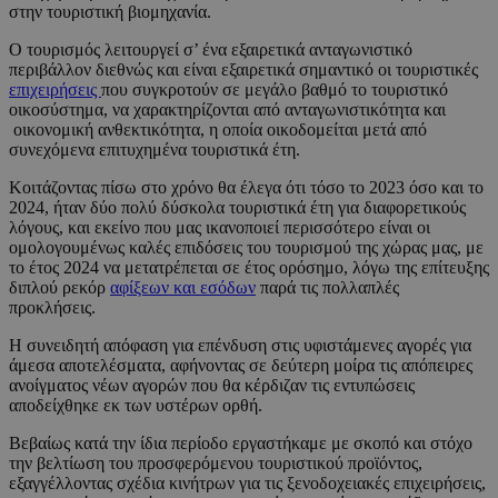
στην τουριστική βιομηχανία.
Ο τουρισμός λειτουργεί σ’ ένα εξαιρετικά ανταγωνιστικό
περιβάλλον διεθνώς και είναι εξαιρετικά σημαντικό οι τουριστικές
επιχειρήσεις
που συγκροτούν σε μεγάλο βαθμό το τουριστικό
οικοσύστημα, να χαρακτηρίζονται από ανταγωνιστικότητα και
οικονομική ανθεκτικότητα, η οποία οικοδομείται μετά από
συνεχόμενα επιτυχημένα τουριστικά έτη.
Κοιτάζοντας πίσω στο χρόνο θα έλεγα ότι τόσο το 2023 όσο και το
2024, ήταν δύο πολύ δύσκολα τουριστικά έτη για διαφορετικούς
λόγους, και εκείνο που μας ικανοποιεί περισσότερο είναι οι
ομολογουμένως καλές επιδόσεις του τουρισμού της χώρας μας, με
το έτος 2024 να μετατρέπεται σε έτος ορόσημο, λόγω της επίτευξης
διπλού ρεκόρ
αφίξεων και εσόδων
παρά τις πολλαπλές
προκλήσεις.
Η συνειδητή απόφαση για επένδυση στις υφιστάμενες αγορές για
άμεσα αποτελέσματα, αφήνοντας σε δεύτερη μοίρα τις απόπειρες
ανοίγματος νέων αγορών που θα κέρδιζαν τις εντυπώσεις
αποδείχθηκε εκ των υστέρων ορθή.
Βεβαίως κατά την ίδια περίοδο εργαστήκαμε με σκοπό και στόχο
την βελτίωση του προσφερόμενου τουριστικού προϊόντος,
εξαγγέλλοντας σχέδια κινήτρων για τις ξενοδοχειακές επιχειρήσεις,