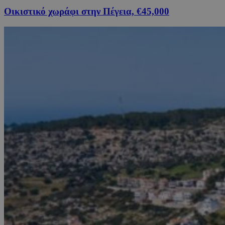
Οικιστικό χωράφι στην Πέγεια, €45,000