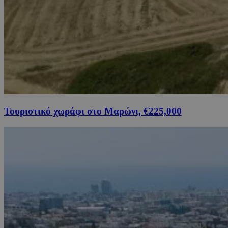
Τουριστικό χωράφι στο Μαρώνι, €225,000