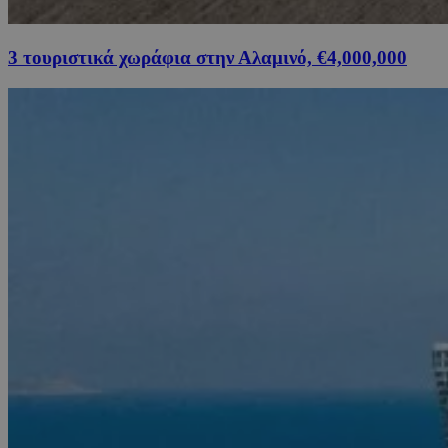
3 τουριστικά χωράφια στην Αλαμινό, €4,000,000