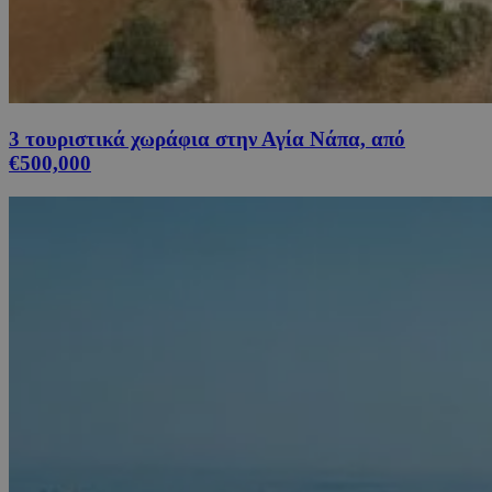
3 τουριστικά χωράφια στην Αγία Νάπα, από
€500,000