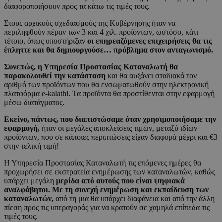
διαφοροποιήσουν προς τα κάτω τις τιμές τους.
Στους αρχικούς σχεδιασμούς της Κυβέρνησης ήταν να
περιληφθούν πέραν των 3 και 4 χιλ. προϊόντων, ωστόσο, κάτι
τέτοιο, όπως υποστήριξαν
οι επηρεαζόμενες επιχειρήσεις θα τις
έπληττε και θα δημιουργούσε… πρόβλημα στον ανταγωνισμό.
Συνεπώς, η Υπηρεσία Προστασίας Καταναλωτή θα
παρακολουθεί την κατάσταση
και θα αυξάνει σταδιακά τον
αριθμό των προϊόντων που θα ενσωματωθούν στην ηλεκτρονική
πλατφόρμα e-kalathi. Τα προϊόντα θα προστίθενται στην εφαρμογή
μέσω διατάγματος.
Εκείνο, πάντως, που διαπιστώσαμε όταν χρησιμοποιήσαμε την
εφαρμογή,
ήταν οι μεγάλες αποκλείσεις τιμών, μεταξύ ιδίων
προϊόντων, που σε κάποιες περιπτώσεις είχαν διαφορά μέχρι και €3
στην τελική τιμή!
Η Υπηρεσία Προστασίας Καταναλωτή τις επόμενες ημέρες θα
προχωρήσει σε εκστρατεία ενημέρωσης των καταναλωτών, καθώς
υπάρχει μεγάλη
μερίδα από αυτούς που είναι ψηφιακά
αναλφάβητοι. Με τη συνεχή ενημέρωση και εκπαίδευση των
καταναλωτών,
από τη μια θα υπάρχει διαφάνεια και από την άλλη
πίεση προς τις υπεραγοράς για να κρατούν σε χαμηλά επίπεδα τις
τιμές τους.