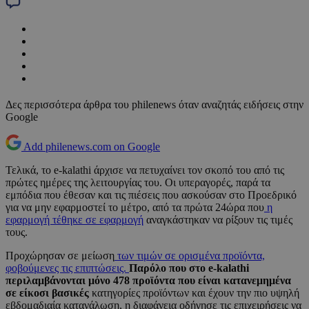
Δες περισσότερα άρθρα του philenews όταν αναζητάς ειδήσεις στην
Google
Add philenews.com on Google
Τελικά, το e-kalathi άρχισε να πετυχαίνει τον σκοπό του από τις
πρώτες ημέρες της λειτουργίας του. Οι υπεραγορές, παρά τα
εμπόδια που έθεσαν και τις πιέσεις που ασκούσαν στο Προεδρικό
για να μην εφαρμοστεί το μέτρο, από τα πρώτα 24ώρα που
η
εφαρμογή τέθηκε σε εφαρμογή
αναγκάστηκαν να ρίξουν τις τιμές
τους.
Προχώρησαν σε μείωση
των τιμών σε ορισμένα προϊόντα,
φοβούμενες τις επιπτώσεις.
Παρόλο που στο e-kalathi
περιλαμβάνονται μόνο 478 προϊόντα που είναι κατανεμημένα
σε είκοσι βασικές
κατηγορίες προϊόντων και έχουν την πιο υψηλή
εβδομαδιαία κατανάλωση, η διαφάνεια οδήγησε τις επιχειρήσεις να