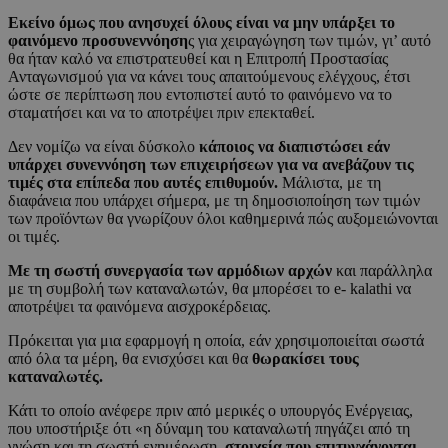
Εκείνο όμως που ανησυχεί όλους είναι να μην υπάρξει το
φαινόμενο προσυνεννόηση
ς για χειραγώγηση των τιμών, γι’ αυτό
θα ήταν καλό να επιστρατευθεί και η Επιτροπή Προστασίας
Ανταγωνισμού για να κάνει τους απαιτούμενους ελέγχους, έτσι
ώστε σε περίπτωση που εντοπιστεί αυτό το φαινόμενο να το
σταματήσει και να το αποτρέψει πριν επεκταθεί.
Δεν νομίζω να είναι δύσκολο
κάποιος να διαπιστώσει εάν
υπάρχει συνεννόηση των επιχειρήσεων για να ανεβάζουν τις
τιμές στα επίπεδα που αυτές επιθυμούν.
Μάλιστα, με τη
διαφάνεια που υπάρχει σήμερα, με τη δημοσιοποίηση των τιμών
των προϊόντων θα γνωρίζουν όλοι καθημερινά πώς αυξομειώνονται
οι τιμές.
Με τη σωστή συνεργασία των αρμόδιων αρχών
και παράλληλα
με τη συμβολή των καταναλωτών, θα μπορέσει το e- kalathi να
αποτρέψει τα φαινόμενα αισχροκέρδειας.
Πρόκειται για μια εφαρμογή η οποία, εάν χρησιμοποιείται σωστά
από όλα τα μέρη, θα ενισχύσει και θα
θωρακίσει τους
καταναλωτές.
Κάτι το οποίο ανέφερε πριν από μερικές ο υπουργός Ενέργειας,
που υποστήριξε ότι «η δύναμη του καταναλωτή πηγάζει από τη
γνώση και τη σωστή ενημέρωση,
στοιχεία που επιτυγχάνονται