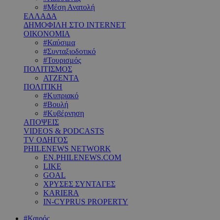
#Μέση Ανατολή
ΕΛΛΑΔΑ
ΔΗΜΟΦΙΛΗ ΣΤΟ INTERNET
ΟΙΚΟΝΟΜΙΑ
#Καύσιμα
#Συνταξιοδοτικό
#Τουρισμός
ΠΟΛΙΤΙΣΜΟΣ
ΑΤΖΕΝΤΑ
ΠΟΛΙΤΙΚΗ
#Κυπριακό
#Βουλή
#Κυβέρνηση
ΑΠΟΨΕΙΣ
VIDEOS & PODCASTS
TV ΟΔΗΓΟΣ
PHILENEWS NETWORK
EN.PHILENEWS.COM
LIKE
GOAL
ΧΡΥΣΕΣ ΣΥΝΤΑΓΕΣ
KARIERA
IN-CYPRUS PROPERTY
#Καιρός