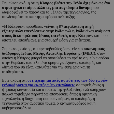
Σημείωσε ακόμη ότι
η Κύπρος βλέπει την Ινδία όχι μόνο ως ένα
στρατηγικό εταίρο, αλλά ως μια παγκόσμια δύναμη
που
διαμορφώνει το παρόν και το μέλλον της τεχνολογίας, της
συνδεσιμότητας και της αειφόρου ανάπτυξης.
η
«
Η Κύπρος
», πρόσθεσε, «
είναι η 8
μεγαλύτερη πηγή
εξωτερικών επενδύσεων στην Ινδία ενώ η Ινδία είναι ανάμεσα
στους δέκα πρώτους ξένους επενδυτές στην Κύπρο
», κάτι που
αποτελεί, επεσήμανε, μια σταθερή βάση για επέκταση.
Σημείωσε, επίσης, ότι πρωτοβουλίες όπως είναι ο
οικονομικός
διάδρομος Ινδίας-Μέσης Ανατολής-Ευρώπης (IMEC)
, στον
οποίον η Κύπρος μπορεί να αποτελέσει το πρώτο σημείο εισόδου
στην Ευρώπη, αποτελεί ένα όραμα για έξυπνες υποδομές και
δίκτυα που θα είναι καταλύτες για την ευημερία και τη
σταθερότητα.
Είπε ακόμη ότι
οι επιχειρηματικές κοινότητες των δύο χωρών
ενδιαφέρονται για εκατέρωθεν επενδύσεις
σε τομείς όπως η
ψηφιακή καινοτομία και ο τομέας της φιλοξενίας, ενώ υπάρχουν
πολλοί τομείς για περαιτέρω επενδύσεις, όπως η αμυντική
τεχνολογία, η διαχείριση φυσικών πόρων, οι υποδομές, η
τεχνολογία στον αγροτικό τομέα, ο κινηματογράφος και η
κυβερνοασφάλεια.