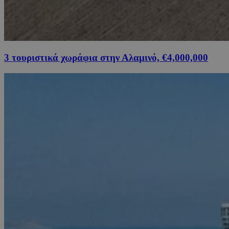
3 τουριστικά χωράφια στην Αλαμινό, €4,000,000