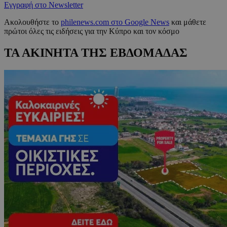
Εγγραφή στο Newsletter
Ακολουθήστε το
philenews.com στο Google News
και μάθετε
πρώτοι όλες τις ειδήσεις για την Κύπρο και τον κόσμο
ΤΑ ΑΚΙΝΗΤΑ ΤΗΣ ΕΒΔΟΜΑΔΑΣ