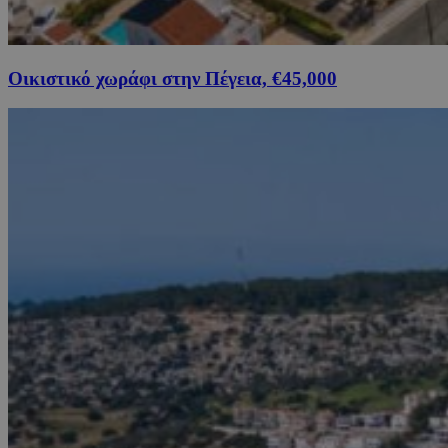
Οικιστικό χωράφι στην Πέγεια, €45,000