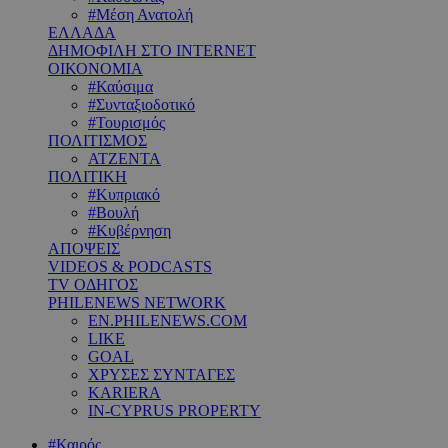
#Μέση Ανατολή
ΕΛΛΑΔΑ
ΔΗΜΟΦΙΛΗ ΣΤΟ INTERNET
ΟΙΚΟΝΟΜΙΑ
#Καύσιμα
#Συνταξιοδοτικό
#Τουρισμός
ΠΟΛΙΤΙΣΜΟΣ
ΑΤΖΕΝΤΑ
ΠΟΛΙΤΙΚΗ
#Κυπριακό
#Βουλή
#Κυβέρνηση
ΑΠΟΨΕΙΣ
VIDEOS & PODCASTS
TV ΟΔΗΓΟΣ
PHILENEWS NETWORK
EN.PHILENEWS.COM
LIKE
GOAL
ΧΡΥΣΕΣ ΣΥΝΤΑΓΕΣ
KARIERA
IN-CYPRUS PROPERTY
#Καιρός