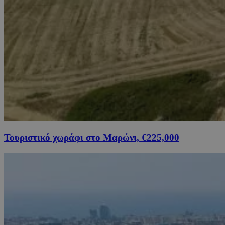
Τουριστικό χωράφι στο Μαρώνι, €225,000