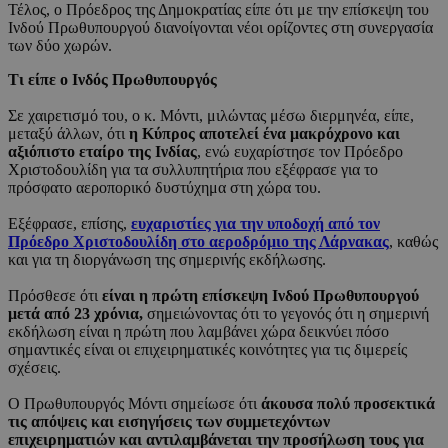
Τέλος, ο Πρόεδρος της Δημοκρατίας είπε ότι με την επίσκεψη του
Ινδού Πρωθυπουργού διανοίγονται νέοι ορίζοντες στη συνεργασία
των δύο χωρών.
Τι είπε ο Ινδός Πρωθυπουργός
Σε χαιρετισμό του, ο κ. Μόντι, μιλώντας μέσω διερμηνέα, είπε,
μεταξύ άλλων, ότι
η Κύπρος αποτελεί ένα μακρόχρονο και
αξιόπιστο εταίρο της Ινδίας
, ενώ ευχαρίστησε τον Πρόεδρο
Χριστοδουλίδη για τα συλλυπητήρια που εξέφρασε για το
πρόσφατο αεροπορικό δυστύχημα στη χώρα του.
Εξέφρασε, επίσης,
ευχαριστίες για την υποδοχή από τον
Πρόεδρο Χριστοδουλίδη στο αεροδρόμιο της Λάρνακας
, καθώς
και για τη διοργάνωση της σημερινής εκδήλωσης.
Πρόσθεσε ότι
είναι η πρώτη επίσκεψη Ινδού Πρωθυπουργού
μετά από 23 χρόνια,
σημειώνοντας ότι το γεγονός ότι η σημερινή
εκδήλωση είναι η πρώτη που λαμβάνει χώρα δεικνύει πόσο
σημαντικές είναι οι επιχειρηματικές κοινότητες για τις διμερείς
σχέσεις.
Ο Πρωθυπουργός Μόντι σημείωσε ότι
άκουσα πολύ προσεκτικά
τις απόψεις και εισηγήσεις των συμμετεχόντων
επιχειρηματιών και αντιλαμβάνεται την προσήλωση τους για