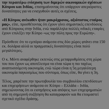
την περαιτέρω ενίσχυση των διμερών οικονομικών σχέσεων
Κύπρου και Ινδίας
, επισημαίνοντας ότι υπάρχουν απεριόριστες
δυνατότητες για να ενισχυθούν αυτές οι σχέσεις.
«Η Κύπρος ανέκαθεν ήταν μακρόχρονος, αξιόπιστος εταίρος
μας»
, είπε, προσθέτοντας ότι έχουν γίνει σημαντικές επενδύσεις
από Κύπριους στην Ινδία, ενώ παράλληλα πολλές ινδικές εταιρίες
έχουν επιλέξει την Κύπρο «ως την πύλη προς την Ευρώπη».
Πρόσθεσε ότι το εμπόριο ανάμεσα στις δύο χώρες φτάνει στα 150
εκ. δολάρια αλλά οι πραγματικές δυνατότητες είναι πολύ
μεγαλύτερες.
Ο κ. Μόντι αναφέρθηκε εκτενώς στις μεταρρυθμίσεις στη χώρα
του που έχουν ως αποτέλεσμα να είναι τώρα η πιο ταχέως
αναπτυσσόμενη οικονομία, ενώ τώρα είναι η 5η μεγαλύτερη
οικονομία παγκοσμίως που σύντομα, όπως είπε, θα γίνει η 3η.
Τέλος, χαιρέτισε την πρωτοβουλία του συμβουλίου επενδύσεων
και επιχειρήσεων ανάμεσα σε Κύπρο – Ελλάδα – Ινδία,
σημειώνοντας ότι οι εισηγήσεις και απόψεις των επιχειρηματιών
από τη σημερινή συζήτηση θα καταγραφούν και θα ετοιμαστεί
σχετικό σχέδιο δράσης.