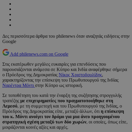
Δες περισσότερα άρθρα του philenews όταν αναζητάς ειδήσεις στην
Google
Add philenews.com on Google
Στις εκατέρωθεν μεγάλες ευκαιρίες για επενδύσεις που
παρουσιάζονται ανάμεσα σε Κύπρο και Ινδία αναφέρθηκε σήμερα
ο Πρόεδρος της Δημοκρατίας
Νίκος Χριστοδουλίδης
,
χαρακτηρίζοντας την επίσκεψη του Πρωθυπουργού της Ινδίας
Ναρέντρα Μόντι
στην Κύπρο ως ιστορική.
Σε τοποθέτηση του κατά την έναρξη της συζήτησης στρογγυλής
τραπέζης
με επιχειρηματίες που πραγματοποιήθηκε στη
Λεμεσό
, με τη συμμετοχή και του Πρωθυπουργού της Ινδίας, ο
Πρόεδρος της Δημοκρατίας είπε, μεταξύ άλλων, ότι
η επίσκεψη
του κ. Μόντι ανοίγει τον δρόμο για μια άνευ προηγουμένου
στρατηγική σχέση μεταξύ των δύο χωρών
, οι οποίες, όπως είπε,
μοιράζονται κοινές αξίες και αρχές.