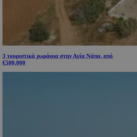
3 τουριστικά χωράφια στην Αγία Νάπα, από
€500,000