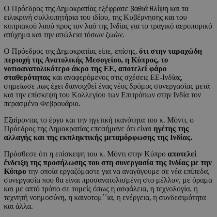
Ο Πρόεδρος της Δημοκρατίας εξέφρασε βαθιά θλίψη και τα
ειλικρινή συλλυπητήρια του ιδίου, της Κυβέρνησης και του
κυπριακού λαού προς τον λαό της Ινδίας για το τραγικό αεροπορικό
ατύχημα και την απώλεια τόσων ζωών.
Ο Πρόεδρος της Δημοκρατίας είπε, επίσης,
ότι στην ταραχώδη
περιοχή της Ανατολικής Μεσογείου, η Κύπρος, το
νοτιοανατολικότερο άκρο της ΕΕ, αποτελεί φάρο
σταθερότητας
και αναφερόμενος στις σχέσεις ΕΕ-Ινδίας,
σημείωσε πως έχει διανοιχθεί ένας νέος δρόμος συνεργασίας μετά
και την επίσκεψη του Κολλεγίου των Επιτρόπων στην Ινδία τον
περασμένο Φεβρουάριο.
Εξαίροντας το έργο και την ηγετική ικανότητα του κ. Μόντι, ο
Πρόεδρος της Δημοκρατίας επεσήμανε ότι είναι
ηγέτης της
αλλαγής και της εκπληκτικής μεταμόρφωσης της Ινδίας.
Πρόσθεσε ότι η επίσκεψη του κ. Μόντι στην Κύπρο
αποτελεί
ένδειξη της προσήλωσης του στη συνεργασία της Ινδίας με την
Κύπρο
την οποία εργαζόμαστε για να αναγάγουμε σε νέα επίπεδα,
συνεργασία που θα είναι προσανατολισμένη στο μέλλον, με όραμα
και με απτό τρόπο σε τομείς όπως η ασφάλεια, η τεχνολογία, η
τεχνητή νοημοσύνη, η καινοτομ΄΄ια, η ενέργεια, η συνδεσιμότητα
και άλλα.