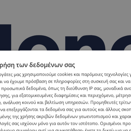
ρήση των δεδομένων σας
εργάτες μας χρησιμοποιούμε cookies και παρόμοιες τεχνολογίες 
ι να έχουμε πρόσβαση σε πληροφορίες στη συσκευή σας και να
 προσωπικά δεδομένα, όπως τη διεύθυνση IP σας, μοναδικά αν
σης, για εξατομικευμένες διαφημίσεις και περιεχόμενο, μέτρη
υ, ανάλυση κοινού και βελτίωση υπηρεσιών.
Προμηθευτές τρίτων
 να επεξεργάζονται τα δεδομένα σας για αυτούς και άλλους σκο
ένης της χρήσης ακριβών δεδομένων γεωεντοπισμού και χαρα
λογές σας ισχύουν μόνο για αυτόν τον ιστότοπο. Ορισμένοι πρ
 έννομο συμφέρον αντί για συγκατάθεση· έχετε το δικαίωμα να α