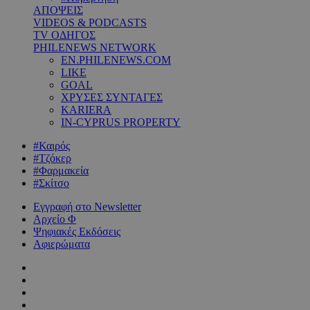
ΑΠΟΨΕΙΣ
VIDEOS & PODCASTS
TV ΟΔΗΓΟΣ
PHILENEWS NETWORK
EN.PHILENEWS.COM
LIKE
GOAL
ΧΡΥΣΕΣ ΣΥΝΤΑΓΕΣ
KARIERA
IN-CYPRUS PROPERTY
#Καιρός
#Τζόκερ
#Φαρμακεία
#Σκίτσο
Εγγραφή στο Newsletter
Αρχείο Φ
Ψηφιακές Εκδόσεις
Αφιερώματα