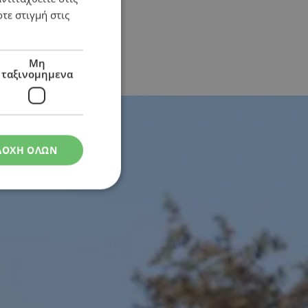
τε στιγμή στις
Μη
ταξινομημενα
εκτρισμού
ΔΟΧΗ ΟΛΩΝ