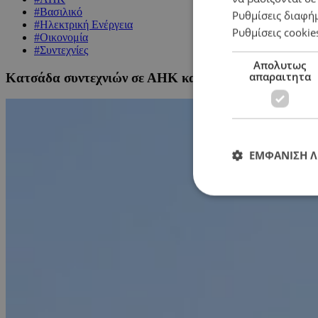
#Βασιλικό
Ρυθμίσεις διαφή
#Ηλεκτρική Ενέργεια
Ρυθμίσεις cookie
#Οικονομία
#Συντεχνίες
Απολυτως
απαραιτητα
Κατσάδα συντεχνιών σε ΑΗΚ και συναδέλφους τους –
ΕΜΦΑΝΙΣΗ 