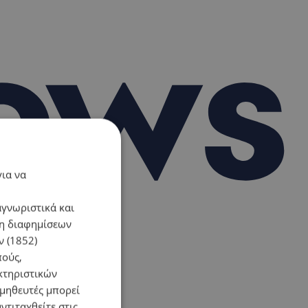
για να
αγνωριστικά και
ση διαφημίσεων
 (1852)
πούς,
κτηριστικών
ομηθευτές μπορεί
ντιταχθείτε στις