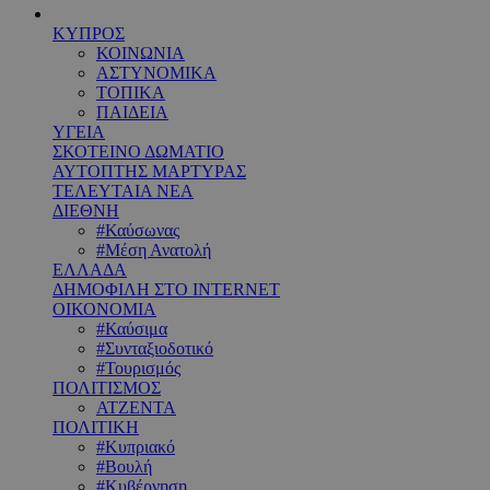
ΚΥΠΡΟΣ
ΚΟΙΝΩΝΙΑ
ΑΣΤΥΝΟΜΙΚΑ
ΤΟΠΙΚΑ
ΠΑΙΔΕΙΑ
ΥΓΕΙΑ
ΣΚΟΤΕΙΝΟ ΔΩΜΑΤΙΟ
ΑΥΤΟΠΤΗΣ ΜΑΡΤΥΡΑΣ
ΤΕΛΕΥΤΑΙΑ ΝΕΑ
ΔΙΕΘΝΗ
#Καύσωνας
#Μέση Ανατολή
ΕΛΛΑΔΑ
ΔΗΜΟΦΙΛΗ ΣΤΟ INTERNET
ΟΙΚΟΝΟΜΙΑ
#Καύσιμα
#Συνταξιοδοτικό
#Τουρισμός
ΠΟΛΙΤΙΣΜΟΣ
ΑΤΖΕΝΤΑ
ΠΟΛΙΤΙΚΗ
#Κυπριακό
#Βουλή
#Κυβέρνηση