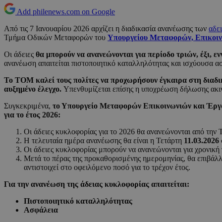
Add philenews.com on Google
Από τις 7 Ιανουαρίου 2026 αρχίζει η διαδικασία ανανέωσης των
αδε
Τμήμα Οδικών Μεταφορών του
Υπουργείου Μεταφορών, Επικοι
Οι άδειες
θα μπορούν να ανανεώνονται για περίοδο τριών, έξι, 
ανανέωση απαιτείται πιστοποιητικό καταλληλότητας και ισχύουσα α
Το ΤΟΜ καλεί τους πολίτες να προχωρήσουν έγκαιρα στη διαδικ
αυξημένο έλεγχο.
Υπενθυμίζεται επίσης η υποχρέωση δήλωσης ακινη
Συγκεκριμένα,
το Υπουργείο Μεταφορών Επικοινωνιών και Έργω
για το έτος 2026:
Οι άδειες κυκλοφορίας για το 2026 θα ανανεώνονται από την 
Η τελευταία ημέρα ανανέωσης θα είναι η Τετάρτη
11.03.2026
Οι άδειες κυκλοφορίας μπορούν να ανανεώνονται για χρονική πε
Μετά το πέρας της προκαθορισμένης ημερομηνίας, θα επιβάλλε
αντιστοιχεί στο οφειλόμενο ποσό για το τρέχον έτος.
Για την ανανέωση της άδειας κυκλοφορίας απαιτείται:
Πιστοποιητικό καταλληλότητας
Ασφάλεια