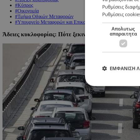
#Κύπρος
Ρυθμίσεις διαφή
#Οικονομία
Ρυθμίσεις cookie
#Τμήμα Οδικών Μεταφορών
#Υπουργείο Μεταφορών και Επικοινωνιών
Απολυτως
απαραιτητα
Άδειες κυκλοφορίας: Πότε ξεκινά η ανανέωση τους
ΕΜΦΑΝΙΣΗ 