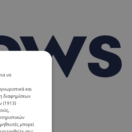
για να
αγνωριστικά και
ση διαφημίσεων
 (1913)
πούς,
κτηριστικών
ομηθευτές μπορεί
ντιταχθείτε στις