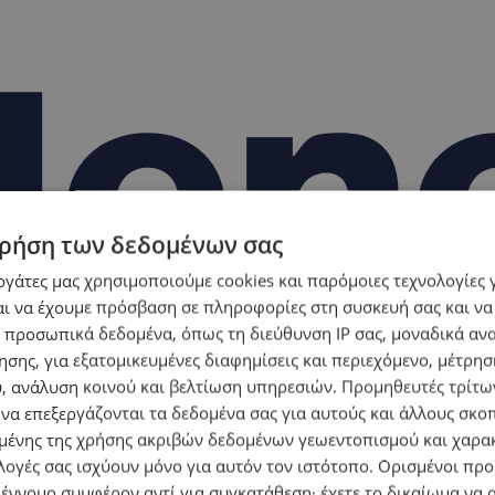
ρήση των δεδομένων σας
εργάτες μας χρησιμοποιούμε cookies και παρόμοιες τεχνολογίες 
ι να έχουμε πρόσβαση σε πληροφορίες στη συσκευή σας και να
 προσωπικά δεδομένα, όπως τη διεύθυνση IP σας, μοναδικά αν
σης, για εξατομικευμένες διαφημίσεις και περιεχόμενο, μέτρη
υ, ανάλυση κοινού και βελτίωση υπηρεσιών.
Προμηθευτές τρίτων
 να επεξεργάζονται τα δεδομένα σας για αυτούς και άλλους σκο
ένης της χρήσης ακριβών δεδομένων γεωεντοπισμού και χαρα
λογές σας ισχύουν μόνο για αυτόν τον ιστότοπο. Ορισμένοι πρ
 έννομο συμφέρον αντί για συγκατάθεση· έχετε το δικαίωμα να α