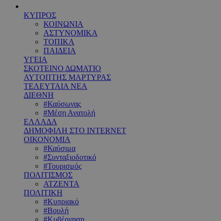
ΚΥΠΡΟΣ
ΚΟΙΝΩΝΙΑ
ΑΣΤΥΝΟΜΙΚΑ
ΤΟΠΙΚΑ
ΠΑΙΔΕΙΑ
ΥΓΕΙΑ
ΣΚΟΤΕΙΝΟ ΔΩΜΑΤΙΟ
ΑΥΤΟΠΤΗΣ ΜΑΡΤΥΡΑΣ
ΤΕΛΕΥΤΑΙΑ ΝΕΑ
ΔΙΕΘΝΗ
#Καύσωνας
#Μέση Ανατολή
ΕΛΛΑΔΑ
ΔΗΜΟΦΙΛΗ ΣΤΟ INTERNET
ΟΙΚΟΝΟΜΙΑ
#Καύσιμα
#Συνταξιοδοτικό
#Τουρισμός
ΠΟΛΙΤΙΣΜΟΣ
ΑΤΖΕΝΤΑ
ΠΟΛΙΤΙΚΗ
#Κυπριακό
#Βουλή
#Κυβέρνηση