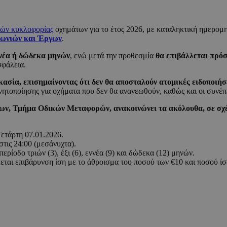
ιών κυκλοφορίας
οχημάτων για το έτος 2026, με καταληκτική ημερομ
νωνιών και Έργων
.
εννέα ή δώδεκα μηνών
, ενώ μετά την προθεσμία
θα επιβάλλεται πρό
σφάλεια.
ασία, επισημαίνοντας ότι δεν θα αποσταλούν ατομικές ειδοποιήσ
τοποίησης για οχήματα που δεν θα ανανεωθούν, καθώς και οι συνέπε
ν, Τμήμα Οδικών Μεταφορών, ανακοινώνει τα ακόλουθα, σε σχ
Τετάρτη 07.01.2026.
στις 24:00 (μεσάνυχτα).
ρίοδο τριών (3), έξι (6), εννέα (9) και δώδεκα (12) μηνών.
ται επιβάρυνση ίση με το άθροισμα του ποσού των €10 και ποσού ίσο