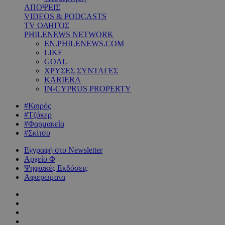
ΑΠΟΨΕΙΣ
VIDEOS & PODCASTS
TV ΟΔΗΓΟΣ
PHILENEWS NETWORK
EN.PHILENEWS.COM
LIKE
GOAL
ΧΡΥΣΕΣ ΣΥΝΤΑΓΕΣ
KARIERA
IN-CYPRUS PROPERTY
#Καιρός
#Τζόκερ
#Φαρμακεία
#Σκίτσο
Εγγραφή στο Newsletter
Αρχείο Φ
Ψηφιακές Εκδόσεις
Αφιερώματα