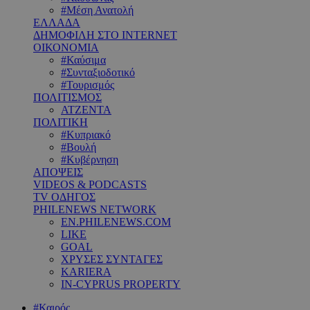
#Μέση Ανατολή
ΕΛΛΑΔΑ
ΔΗΜΟΦΙΛΗ ΣΤΟ INTERNET
ΟΙΚΟΝΟΜΙΑ
#Καύσιμα
#Συνταξιοδοτικό
#Τουρισμός
ΠΟΛΙΤΙΣΜΟΣ
ΑΤΖΕΝΤΑ
ΠΟΛΙΤΙΚΗ
#Κυπριακό
#Βουλή
#Κυβέρνηση
ΑΠΟΨΕΙΣ
VIDEOS & PODCASTS
TV ΟΔΗΓΟΣ
PHILENEWS NETWORK
EN.PHILENEWS.COM
LIKE
GOAL
ΧΡΥΣΕΣ ΣΥΝΤΑΓΕΣ
KARIERA
IN-CYPRUS PROPERTY
#Καιρός