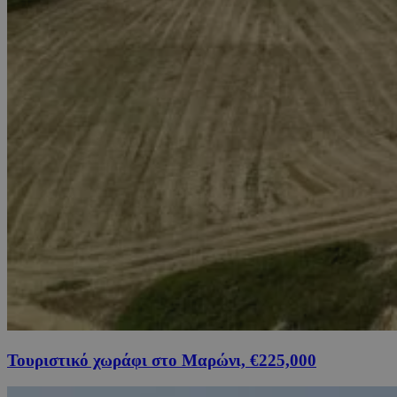
Τουριστικό χωράφι στο Μαρώνι, €225,000