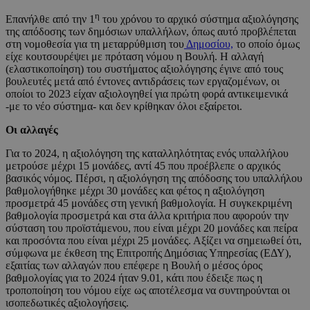
η
Επανήλθε από την 1
του χρόνου το αρχικό σύστημα αξιολόγησης
της απόδοσης των δημόσιων υπαλλήλων, όπως αυτό προβλέπεται
στη νομοθεσία για τη μεταρρύθμιση του
Δημοσίου,
το οποίο όμως
είχε κουτσουρέψει με πρόταση νόμου η Βουλή. Η αλλαγή
(ελαστικοποίηση) του συστήματος αξιολόγησης έγινε από τους
βουλευτές μετά από έντονες αντιδράσεις των εργαζομένων, οι
οποίοι το 2023 είχαν αξιολογηθεί για πρώτη φορά αντικειμενικά
-με το νέο σύστημα- και δεν κρίθηκαν όλοι εξαίρετοι.
Οι αλλαγές
Για το 2024, η αξιολόγηση της καταλληλότητας ενός υπαλλήλου
μετρούσε μέχρι 15 μονάδες, αντί 45 που προέβλεπε ο αρχικός
βασικός νόμος. Πέρσι, η αξιολόγηση της απόδοσης του υπαλλήλου
βαθμολογήθηκε μέχρι 30 μονάδες και φέτος η αξιολόγηση
προσμετρά 45 μονάδες στη γενική βαθμολογία. Η συγκεκριμένη
βαθμολογία προσμετρά και στα άλλα κριτήρια που αφορούν την
σύσταση του προϊστάμενου, που είναι μέχρι 20 μονάδες και πείρα
και προσόντα που είναι μέχρι 25 μονάδες. Αξίζει να σημειωθεί ότι,
σύμφωνα με έκθεση της Επιτροπής Δημόσιας Υπηρεσίας (ΕΔΥ),
εξαιτίας των αλλαγών που επέφερε η Βουλή ο μέσος όρος
βαθμολογίας για το 2024 ήταν 9.01, κάτι που έδειξε πως η
τροποποίηση του νόμου είχε ως αποτέλεσμα να συντηρούνται οι
ισοπεδωτικές αξιολογήσεις.