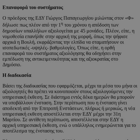
Επαναφορά του συστήματος
Ο πρόεδρος της ΕΔΥ Γιώργος Παπαγεωργίου μιλώντας στον «Φ»
η
δήλωσε πως πλέον από την 1
του χρόνου η απόδοση των
δημοσίων υπαλλήλων αξιολογείται με 45 μονάδες. Πλέον, είπε, η
νομοθεσία επανήλθε στην αρχική της μορφή, όπως την ψήφισε
αρχικά η Βουλή, εκφράζοντας την ελπίδα να σταματήσουν οι
ισοπεδωτικές -υψηλές- βαθμολογίες. Όπως είπε, η ορθή
επαναφορά του συστήματος αξιολόγησης θα οδηγήσει στην
εμπέδωση της αντικειμενικότητας και της αξιοκρατίας στο
Δημόσιο.
Η διαδικασία
Βάσει της διαδικασίας που εφαρμόζεται, μέχρι τα μέσα του μήνα οι
αξιολογητές θα πρέπει να κοινοποιούν στους αξιολογούμενες την
υπηρεσιακή έκθεση. Σε διάστημα εντός δέκα ημερών θα μπορούν
να υποβάλλουν ένσταση. Στην περίπτωση που η ένσταση γίνει
αποδεκτή από την Επιτροπή Ενστάσεων, πλήρως ή μερικώς, η νέα
υπηρεσιακή εκθεση αποστέλλεται στην ΕΔΥ μέχρι την 31η
Μαρτίου. Σε αντίθετη περίπτωση, αποστέλλεται στην ΕΔΥ η
αρχική υπηρεσιακή έκθεση, ενώ ο υπάλληλος ενημερώνεται για το
αποτέλεσμα της ένστασης του.