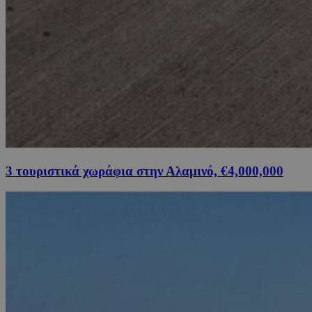
3 τουριστικά χωράφια στην Αλαμινό, €4,000,000