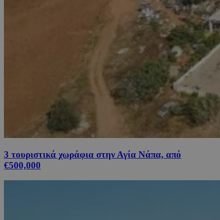
3 τουριστικά χωράφια στην Αγία Νάπα, από
€500,000