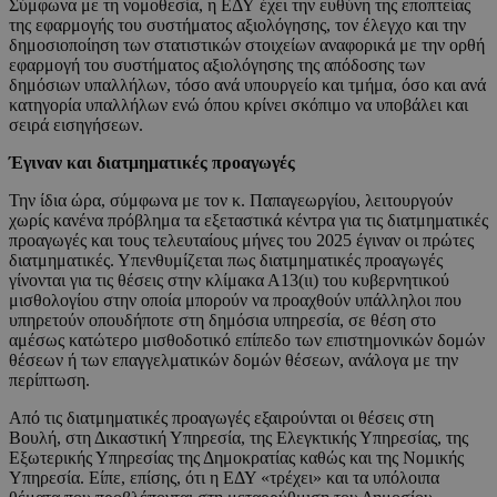
Σύμφωνα με τη νομοθεσία, η ΕΔΥ έχει την ευθύνη της εποπτείας
της εφαρμογής του συστήματος αξιολόγησης, τον έλεγχο και την
δημοσιοποίηση των στατιστικών στοιχείων αναφορικά με την ορθή
εφαρμογή του συστήματος αξιολόγησης της απόδοσης των
δημόσιων υπαλλήλων, τόσο ανά υπουργείο και τμήμα, όσο και ανά
κατηγορία υπαλλήλων ενώ όπου κρίνει σκόπιμο να υποβάλει και
σειρά εισηγήσεων.
Έγιναν και διατμηματικές προαγωγές
Την ίδια ώρα, σύμφωνα με τον κ. Παπαγεωργίου, λειτουργούν
χωρίς κανένα πρόβλημα τα εξεταστικά κέντρα για τις διατμηματικές
προαγωγές και τους τελευταίους μήνες του 2025 έγιναν οι πρώτες
διατμηματικές. Υπενθυμίζεται πως διατμηματικές προαγωγές
γίνονται για τις θέσεις στην κλίμακα Α13(ιι) του κυβερνητικού
μισθολογίου στην οποία μπορούν να προαχθούν υπάλληλοι που
υπηρετούν οπουδήποτε στη δημόσια υπηρεσία, σε θέση στο
αμέσως κατώτερο μισθοδοτικό επίπεδο των επιστημονικών δομών
θέσεων ή των επαγγελματικών δομών θέσεων, ανάλογα με την
περίπτωση.
Από τις διατμηματικές προαγωγές εξαιρούνται οι θέσεις στη
Βουλή, στη Δικαστική Υπηρεσία, της Ελεγκτικής Υπηρεσίας, της
Εξωτερικής Υπηρεσίας της Δημοκρατίας καθώς και της Νομικής
Υπηρεσία. Είπε, επίσης, ότι η ΕΔΥ «τρέχει» και τα υπόλοιπα