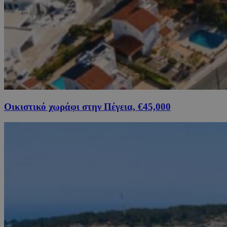
Οικιστικό χωράφι στην Πέγεια, €45,000