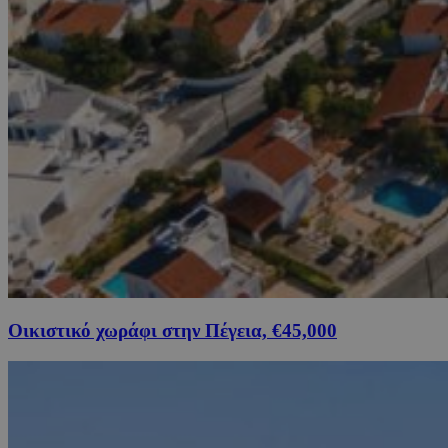
Οικιστικό χωράφι στην Πέγεια, €45,000