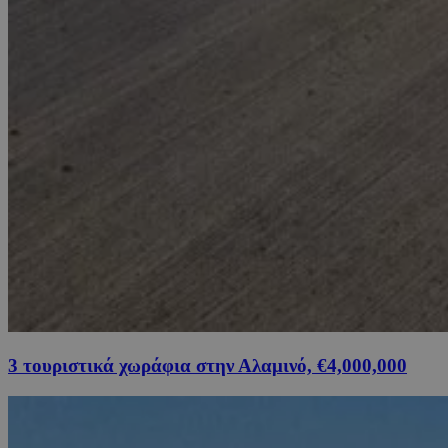
3 τουριστικά χωράφια στην Αλαμινό, €4,000,000