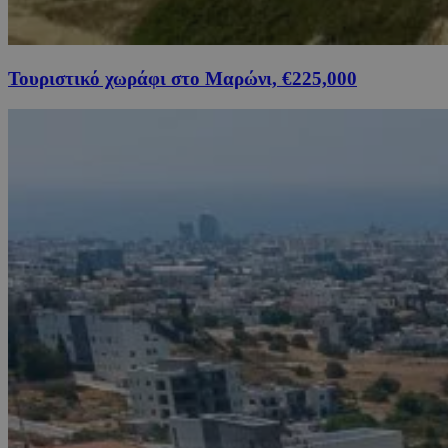
Τουριστικό χωράφι στο Μαρώνι, €225,000