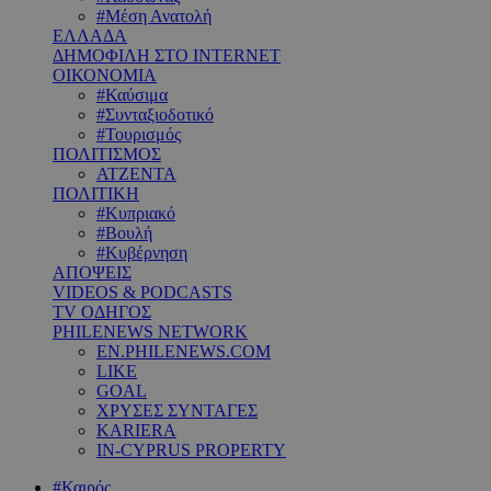
#Μέση Ανατολή
ΕΛΛΑΔΑ
ΔΗΜΟΦΙΛΗ ΣΤΟ INTERNET
ΟΙΚΟΝΟΜΙΑ
#Καύσιμα
#Συνταξιοδοτικό
#Τουρισμός
ΠΟΛΙΤΙΣΜΟΣ
ΑΤΖΕΝΤΑ
ΠΟΛΙΤΙΚΗ
#Κυπριακό
#Βουλή
#Κυβέρνηση
ΑΠΟΨΕΙΣ
VIDEOS & PODCASTS
TV ΟΔΗΓΟΣ
PHILENEWS NETWORK
EN.PHILENEWS.COM
LIKE
GOAL
ΧΡΥΣΕΣ ΣΥΝΤΑΓΕΣ
KARIERA
IN-CYPRUS PROPERTY
#Καιρός