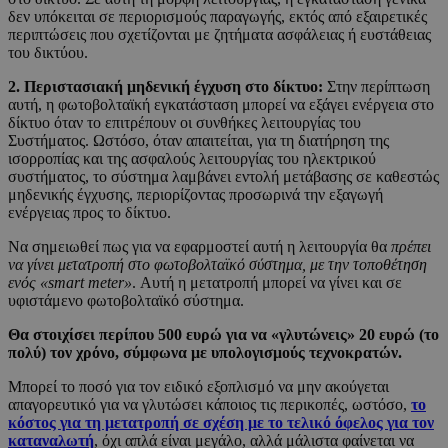
δεν υπόκειται σε περιορισμούς παραγωγής, εκτός από εξαιρετικές
περιπτώσεις που σχετίζονται με ζητήματα ασφάλειας ή ευστάθειας
του δικτύου.
2. Περιστασιακή μηδενική έγχυση στο δίκτυο:
Στην περίπτωση
αυτή, η φωτοβολταϊκή εγκατάσταση μπορεί να εξάγει ενέργεια στο
δίκτυο όταν το επιτρέπουν οι συνθήκες λειτουργίας του
Συστήματος. Ωστόσο, όταν απαιτείται, για τη διατήρηση της
ισορροπίας και της ασφαλούς λειτουργίας του ηλεκτρικού
συστήματος, το σύστημα λαμβάνει εντολή μετάβασης σε καθεστώς
μηδενικής έγχυσης, περιορίζοντας προσωρινά την εξαγωγή
ενέργειας προς το δίκτυο.
Να σημειωθεί πως για να εφαρμοστεί αυτή η λειτουργία θα
πρέπει
να γίνει μετατροπή στο φωτοβολταϊκό σύστημα, με την τοποθέτηση
ενός «smart meter»
. Αυτή η μετατροπή μπορεί να γίνει και σε
υφιστάμενο φωτοβολταϊκό σύστημα.
Θα στοιχίσει περίπου 500 ευρώ για να «γλυτώνεις» 20 ευρώ (το
πολύ) τον χρόνο, σύμφωνα με υπολογισμούς τεχνοκρατών.
Μπορεί το ποσό για τον ειδικό εξοπλισμό να μην ακούγεται
απαγορευτικό για να γλυτώσει κάποιος τις περικοπές, ωστόσο,
το
κόστος για τη μετατροπή σε σχέση με το τελικό όφελος για τον
καταναλωτή
, όχι απλά είναι μεγάλο, αλλά μάλιστα φαίνεται να