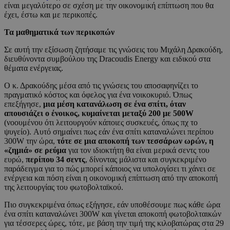
είναι μεγαλύτερο σε σχέση με την οικονομική επίπτωση που θα
έχει, έστω και με περικοπές.
Τα μαθηματικά των περικοπών
Σε αυτή την εξίσωση ζητήσαμε τις γνώσεις του Μιχάλη Δρακούδη,
διευθύνοντα συμβούλου της Dracoudis Energy και ειδικού στα
θέματα ενέργειας.
Ο κ. Δρακούδης μέσα από τις γνώσεις του αποσαφηνίζει το
πραγματικό κόστος και όφελος για ένα νοικοκυριό. Όπως
επεξήγησε,
μια μέση κατανάλωση σε ένα σπίτι, όταν
απουσιάζει ο ένοικος, κυμαίνεται μεταξύ 200 με 500W
(νοουμένου ότι λειτουργούν κάποιες συσκευές, όπως πχ το
ψυγείο). Αυτό σημαίνει πως εάν ένα σπίτι καταναλώνει περίπου
300W την ώρα,
τότε σε μια αποκοπή των τεσσάρων ωρών, η
«ζημιά» σε ρεύμα
για τον ιδιοκτήτη θα είναι μερικά σεντς του
ευρώ,
περίπου 34 σεντς
, δίνοντας μάλιστα και συγκεκριμένο
παράδειγμα για το πώς μπορεί κάποιος να υπολογίσει τι χάνει σε
ενέργεια και πόση είναι η οικονομική επίπτωση από την αποκοπή
της λειτουργίας του φωτοβολταϊκού.
Πιο συγκεκριμένα όπως εξήγησε, εάν υποθέσουμε πως κάθε ώρα
ένα σπίτι καταναλώνει 300W και γίνεται αποκοπή φωτοβολταικών
για τέσσερες ώρες, τότε, με βάση την τιμή της κιλοβατώρας στα 29