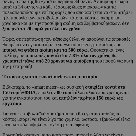
σεντς, ο πολίτης θα «χάσει» περίπου 34 σεντς. Αν πάρουμε τώρα
αυτά τα 34 σεντς για κάθε τέσσερις ώρες αποκοπών και τα
πολλαπλασιάσουμε επί τις φορές που αποφασίζεται να σταματήσει
η λειτουργία των φωτοβολταικών, τότε το κόστος, ακόμη και
χονδρικά και με την προσθήκη ακόμη και Σαββατοκύριακων,
δεν
ξεπερνά τα 20 ευρώ για όλο τον χρόνο
.
Τώρα, σε περίπτωση που κάποιος θέλει να αποφύγει τις αποκοπές
θα πρέπει να εγκαταστήσει ένα «smart meter», με κόστος που
μπορεί να φτάσει ακόμη και τα 500 εύρω
. Ουσιαστικά, ένας
πολίτης, με
αποκοπές κοντά στο 7-8% όλο τον χρόνο
, θα
χρειαστεί πάνω από 20 χρόνια για απόσβεση
του ποσού για αυτή
την μετατροπή!
Το κόστος για το «smart meter» και μπαταρία
Ειδικότερα, το «smart meter» ως συσκευή
στοιχίζει κοντά στα
150 ευρώ+ΦΠΑ
, επιπλέον
80 ευρώ
άλλα υλικά που χρειάζονται
για την εγκατάσταση του και
επιπλέον περίπου 150 ευρώ ως
εργατικά
.
Για νέα φωτοβολταϊκά συστήματα που θα εγκατασταθούν, το
κόστος μπορεί να είναι λίγο πιο χαμηλό, ωστόσο, εξακολουθεί να
είναι και πάλι υψηλό σε σχέση με το όφελος.
Ερωτηθείς σχετικά με το κατά πόσον μπορεί η λύση να είναι η