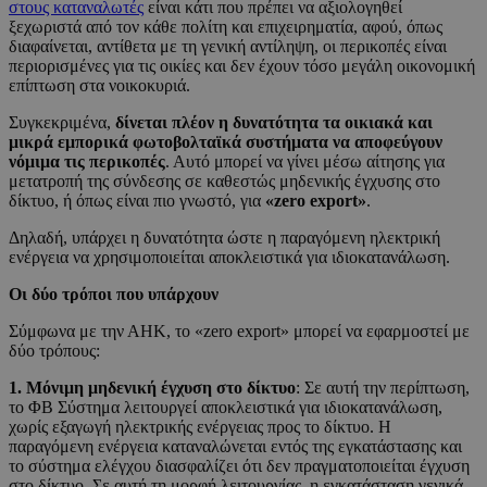
στους καταναλωτές
είναι κάτι που πρέπει να αξιολογηθεί
ξεχωριστά από τον κάθε πολίτη και επιχειρηματία, αφού, όπως
διαφαίνεται, αντίθετα με τη γενική αντίληψη, οι περικοπές είναι
περιορισμένες για τις οικίες και δεν έχουν τόσο μεγάλη οικονομική
επίπτωση στα νοικοκυριά.
Συγκεκριμένα,
δίνεται πλέον η δυνατότητα τα οικιακά και
μικρά εμπορικά φωτοβολταϊκά συστήματα να αποφεύγουν
νόμιμα τις περικοπές
. Αυτό μπορεί να γίνει μέσω αίτησης για
μετατροπή της σύνδεσης σε καθεστώς μηδενικής έγχυσης στο
δίκτυο, ή όπως είναι πιο γνωστό, για
«zero export»
.
Δηλαδή, υπάρχει η δυνατότητα ώστε η παραγόμενη ηλεκτρική
ενέργεια να χρησιμοποιείται αποκλειστικά για ιδιοκατανάλωση.
Οι δύο τρόποι που υπάρχουν
Σύμφωνα με την ΑΗΚ, το «zero export» μπορεί να εφαρμοστεί με
δύο τρόπους:
1. Μόνιμη μηδενική έγχυση στο δίκτυο
: Σε αυτή την περίπτωση,
το ΦΒ Σύστημα λειτουργεί αποκλειστικά για ιδιοκατανάλωση,
χωρίς εξαγωγή ηλεκτρικής ενέργειας προς το δίκτυο. Η
παραγόμενη ενέργεια καταναλώνεται εντός της εγκατάστασης και
το σύστημα ελέγχου διασφαλίζει ότι δεν πραγματοποιείται έγχυση
στο δίκτυο. Σε αυτή τη μορφή λειτουργίας, η εγκατάσταση γενικά