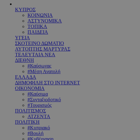
ΚΥΠΡΟΣ
ΚΟΙΝΩΝΙΑ
ΑΣΤΥΝΟΜΙΚΑ
ΤΟΠΙΚΑ
ΠΑΙΔΕΙΑ
ΥΓΕΙΑ
ΣΚΟΤΕΙΝΟ ΔΩΜΑΤΙΟ
ΑΥΤΟΠΤΗΣ ΜΑΡΤΥΡΑΣ
ΤΕΛΕΥΤΑΙΑ ΝΕΑ
ΔΙΕΘΝΗ
#Καύσωνας
#Μέση Ανατολή
ΕΛΛΑΔΑ
ΔΗΜΟΦΙΛΗ ΣΤΟ INTERNET
ΟΙΚΟΝΟΜΙΑ
#Καύσιμα
#Συνταξιοδοτικό
#Τουρισμός
ΠΟΛΙΤΙΣΜΟΣ
ΑΤΖΕΝΤΑ
ΠΟΛΙΤΙΚΗ
#Κυπριακό
#Βουλή
#Κυβέρνηση