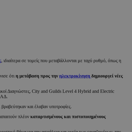
ς
, ιδιαίτερα σε τομείς που μεταβάλλονται με ταχύ ρυθμό, όπως η
νισε ότι
η μετάβαση προς την
ηλεκτροκίνηση
δημιουργεί νέες
 Διαγνώστες, City and Guilds Level 4 Hybrid and Electric
νΑΔ.
ι βραβεύτηκαν και έλαβαν υποτροφίες.
 απαιτούν πλέον
καταρτισμένους και πιστοποιημένους
ριστικό βήμα για την ασφάλεια και υγεία των εργαζομένων, την