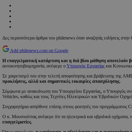
Δες περισσότερα άρθρα του philenews όταν αναζητάς ειδήσεις στην
Add philenews.com on Google
Η επαγγελματική κατάρτιση και η διά βίου μάθηση αποτελούν 
αυτοκινητοβιομηχανία, ανέφερε ο
Υπουργός Εργασίας
και Κοινωνικ
Σε χαιρετισμό του στην τελετή αποφοίτησης και βράβευσης της AME
προκλήσεις, αλλά και σημαντικές ευκαιρίες απασχόλησης
.
Σύμφωνα με ανακοίνωση του Υπουργείου Εργασίας, ο Υπουργός συνεχ
Vehicles, καθώς και τους Τεχνίτες Ηλεκτρικών και Υβριδικών Οχ
Συγχαρητήρια απηύθυνε επίσης στους φοιτητές του προγράμματος Cit
Ο κ. Μουσιούττας ανέφερε ότι τα ηλεκτρικά και υβριδικά οχήματα,
επαγγελματίες
.
Όπως σημείωσε,
η κατάρτιση, η αξιολόγηση και η πιστοποίηση