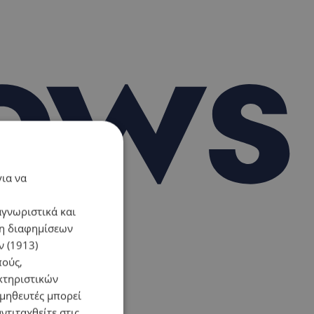
για να
αγνωριστικά και
ση διαφημίσεων
 (1913)
πούς,
κτηριστικών
ομηθευτές μπορεί
ντιταχθείτε στις