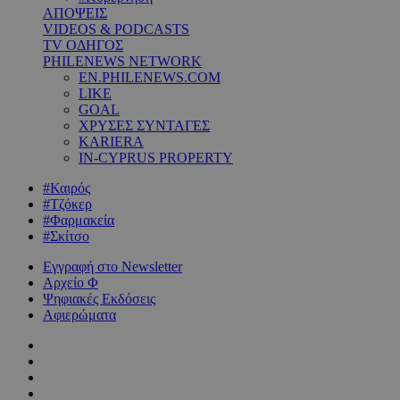
ΑΠΟΨΕΙΣ
VIDEOS & PODCASTS
TV ΟΔΗΓΟΣ
PHILENEWS NETWORK
EN.PHILENEWS.COM
LIKE
GOAL
ΧΡΥΣΕΣ ΣΥΝΤΑΓΕΣ
KARIERA
IN-CYPRUS PROPERTY
#Καιρός
#Τζόκερ
#Φαρμακεία
#Σκίτσο
Εγγραφή στο Newsletter
Αρχείο Φ
Ψηφιακές Εκδόσεις
Αφιερώματα