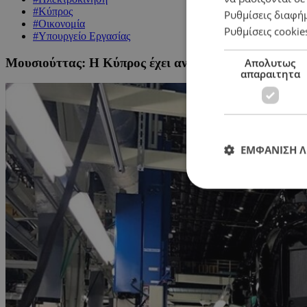
#Κύπρος
Ρυθμίσεις διαφή
#Οικονομία
Ρυθμίσεις cookie
#Υπουργείο Εργασίας
Μουσιούττας: Η Κύπρος έχει ανάγκη τεχνικούς για η
Απολυτως
απαραιτητα
ΕΜΦΑΝΙΣΗ 