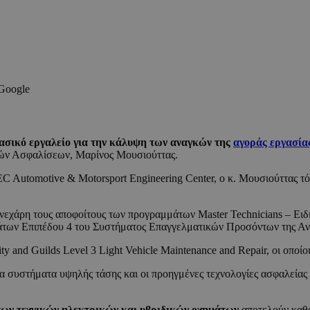
 Google
βασικό εργαλείο για την κάλυψη των αναγκών της
αγοράς εργασία
ών Ασφαλίσεων, Μαρίνος Μουσιούττας.
C Automotive & Motorsport Engineering Center, ο κ. Μουσιούττας τό
άρη τους αποφοίτους των προγραμμάτων Master Technicians – Ειδικοί
ημάτων Επιπέδου 4 του Συστήματος Επαγγελματικών Προσόντων της Α
y and Guilds Level 3 Light Vehicle Maintenance and Repair, οι οποίο
 τα συστήματα υψηλής τάσης και οι προηγμένες τεχνολογίες ασφαλείας
 των τεχνικών ηλεκτρικών και υβριδικών οχημάτων
αποτελούν καθο