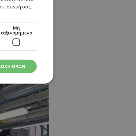
τε στιγμή στις
Μη
ταξινομημενα
ΔΟΧΗ ΟΛΩΝ