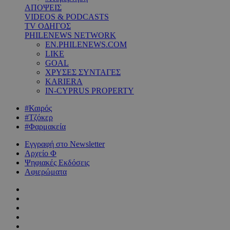
ΑΠΟΨΕΙΣ
VIDEOS & PODCASTS
TV ΟΔΗΓΟΣ
PHILENEWS NETWORK
EN.PHILENEWS.COM
LIKE
GOAL
ΧΡΥΣΕΣ ΣΥΝΤΑΓΕΣ
KARIERA
IN-CYPRUS PROPERTY
#Καιρός
#Τζόκερ
#Φαρμακεία
Εγγραφή στο Newsletter
Αρχείο Φ
Ψηφιακές Εκδόσεις
Αφιερώματα