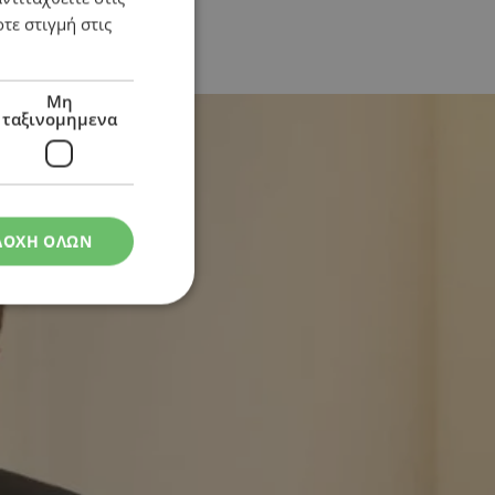
τε στιγμή στις
Μη
ταξινομημενα
ΔΟΧΗ ΟΛΩΝ