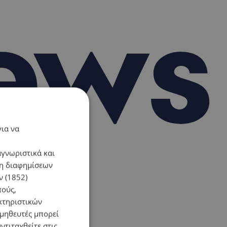
για να
αγνωριστικά και
ση διαφημίσεων
 (1852)
πούς,
κτηριστικών
ομηθευτές μπορεί
ντιταχθείτε στις