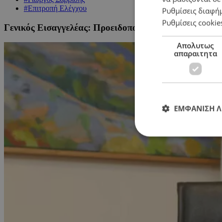
#Επιτροπή Ελέγχου
Ρυθμίσεις διαφή
Ρυθμίσεις cookie
Γενικός Εισαγγελέας: Προειδοποιεί για τις διαρροέ
Απολυτως
απαραιτητα
ΕΜΦΑΝΙΣΗ 