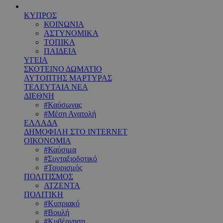
ΚΥΠΡΟΣ
ΚΟΙΝΩΝΙΑ
ΑΣΤΥΝΟΜΙΚΑ
ΤΟΠΙΚΑ
ΠΑΙΔΕΙΑ
ΥΓΕΙΑ
ΣΚΟΤΕΙΝΟ ΔΩΜΑΤΙΟ
ΑΥΤΟΠΤΗΣ ΜΑΡΤΥΡΑΣ
ΤΕΛΕΥΤΑΙΑ ΝΕΑ
ΔΙΕΘΝΗ
#Καύσωνας
#Μέση Ανατολή
ΕΛΛΑΔΑ
ΔΗΜΟΦΙΛΗ ΣΤΟ INTERNET
ΟΙΚΟΝΟΜΙΑ
#Καύσιμα
#Συνταξιοδοτικό
#Τουρισμός
ΠΟΛΙΤΙΣΜΟΣ
ΑΤΖΕΝΤΑ
ΠΟΛΙΤΙΚΗ
#Κυπριακό
#Βουλή
#Κυβέρνηση