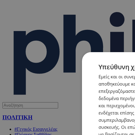
Υπεύθυνη χ
Εμείς και οι συν
αποθηκεύουμε κα
επεξεργαζόμαστε
δεδομένα περιήγη
και περιεχομένο
ενδέχεται επίσης
ΠΟΛΙΤΙΚΗ
συμπεριλαμβανομ
συσκευής. Οι επι
#Γενικός Εισαγγελέας
να βασίζονται σε
#Γιώργος Σαββίδης