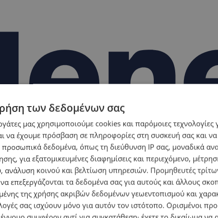
ρήση των δεδομένων σας
εργάτες μας χρησιμοποιούμε cookies και παρόμοιες τεχνολογίες 
ι να έχουμε πρόσβαση σε πληροφορίες στη συσκευή σας και να
 προσωπικά δεδομένα, όπως τη διεύθυνση IP σας, μοναδικά αν
σης, για εξατομικευμένες διαφημίσεις και περιεχόμενο, μέτρη
υ, ανάλυση κοινού και βελτίωση υπηρεσιών.
Προμηθευτές τρίτων
 να επεξεργάζονται τα δεδομένα σας για αυτούς και άλλους σκο
ένης της χρήσης ακριβών δεδομένων γεωεντοπισμού και χαρα
λογές σας ισχύουν μόνο για αυτόν τον ιστότοπο. Ορισμένοι πρ
 έννομο συμφέρον αντί για συγκατάθεση· έχετε το δικαίωμα να α