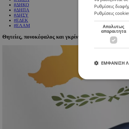
#ΔΗΚΟ
Ρυθμίσεις διαφή
#ΔΗΠΑ
Ρυθμίσεις cookie
#ΔΗΣΥ
#ΕΔΕΚ
#ΕΛΑΜ
Απολυτως
απαραιτητα
Θητείες, πονοκέφαλος και γκρίνια – Σπαζοκεφαλιά 
ΕΜΦΑΝΙΣΗ 