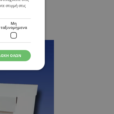
τε στιγμή στις
Μη
ταξινομημενα
ΔΟΧΗ ΟΛΩΝ