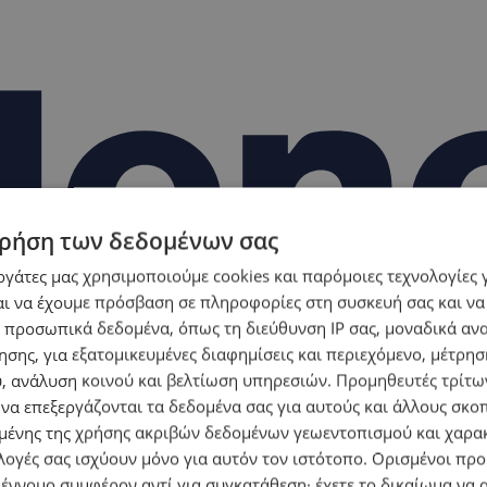
ρήση των δεδομένων σας
εργάτες μας χρησιμοποιούμε cookies και παρόμοιες τεχνολογίες 
ι να έχουμε πρόσβαση σε πληροφορίες στη συσκευή σας και να
 προσωπικά δεδομένα, όπως τη διεύθυνση IP σας, μοναδικά αν
σης, για εξατομικευμένες διαφημίσεις και περιεχόμενο, μέτρη
υ, ανάλυση κοινού και βελτίωση υπηρεσιών.
Προμηθευτές τρίτων
 να επεξεργάζονται τα δεδομένα σας για αυτούς και άλλους σκο
ένης της χρήσης ακριβών δεδομένων γεωεντοπισμού και χαρα
λογές σας ισχύουν μόνο για αυτόν τον ιστότοπο. Ορισμένοι πρ
 έννομο συμφέρον αντί για συγκατάθεση· έχετε το δικαίωμα να α