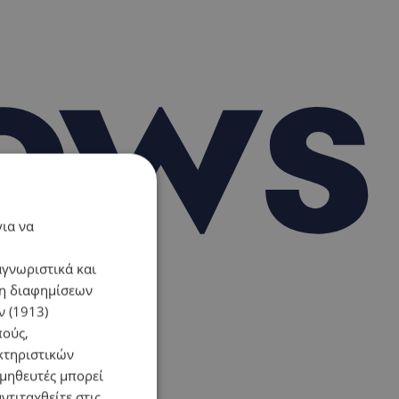
για να
αγνωριστικά και
ση διαφημίσεων
 (1913)
πούς,
κτηριστικών
ομηθευτές μπορεί
ντιταχθείτε στις