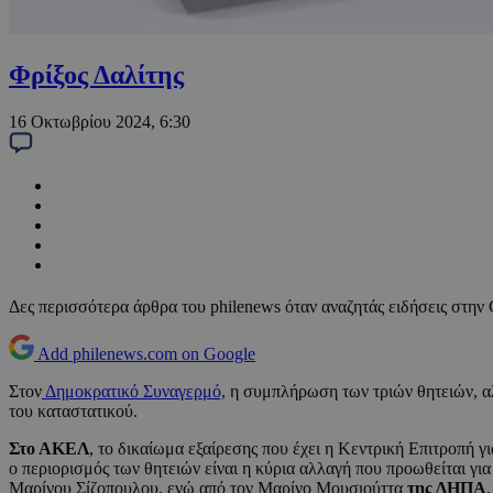
Φρίξος Δαλίτης
16 Οκτωβρίου 2024, 6:30
Δες περισσότερα άρθρα του philenews όταν αναζητάς ειδήσεις στην
Add philenews.com on Google
Στον
Δημοκρατικό Συναγερμό,
η συμπλήρωση των τριών θητειών, αλλ
του καταστατικού.
Στο ΑΚΕΛ
, το δικαίωμα εξαίρεσης που έχει η Κεντρική Επιτροπή γ
ο περιορισμός των θητειών είναι η κύρια αλλαγή που προωθείται για
Μαρίνου Σίζοπουλου, ενώ από τον Μαρίνο Μουσιούττα
της ΔΗΠΑ