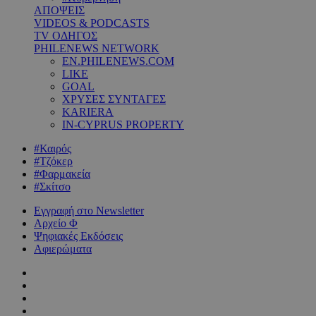
ΑΠΟΨΕΙΣ
VIDEOS & PODCASTS
TV ΟΔΗΓΟΣ
PHILENEWS NETWORK
EN.PHILENEWS.COM
LIKE
GOAL
ΧΡΥΣΕΣ ΣΥΝΤΑΓΕΣ
KARIERA
IN-CYPRUS PROPERTY
#Καιρός
#Τζόκερ
#Φαρμακεία
#Σκίτσο
Εγγραφή στο Newsletter
Αρχείο Φ
Ψηφιακές Εκδόσεις
Αφιερώματα