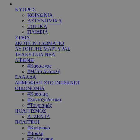
ΚΥΠΡΟΣ
ΚΟΙΝΩΝΙΑ
ΑΣΤΥΝΟΜΙΚΑ
ΤΟΠΙΚΑ
ΠΑΙΔΕΙΑ
ΥΓΕΙΑ
ΣΚΟΤΕΙΝΟ ΔΩΜΑΤΙΟ
ΑΥΤΟΠΤΗΣ ΜΑΡΤΥΡΑΣ
ΤΕΛΕΥΤΑΙΑ ΝΕΑ
ΔΙΕΘΝΗ
#Καύσωνας
#Μέση Ανατολή
ΕΛΛΑΔΑ
ΔΗΜΟΦΙΛΗ ΣΤΟ INTERNET
ΟΙΚΟΝΟΜΙΑ
#Καύσιμα
#Συνταξιοδοτικό
#Τουρισμός
ΠΟΛΙΤΙΣΜΟΣ
ΑΤΖΕΝΤΑ
ΠΟΛΙΤΙΚΗ
#Κυπριακό
#Βουλή
#Κυβέρνηση