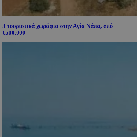
3 τουριστικά χωράφια στην Αγία Νάπα, από
€500,000