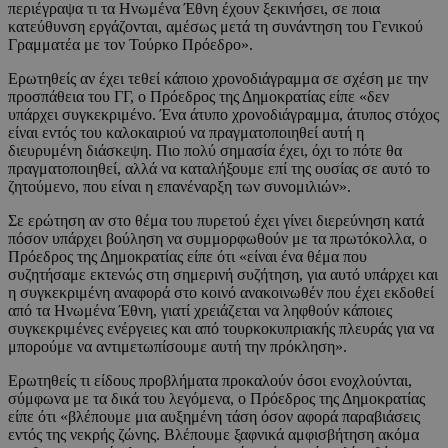
περιέγραψα τι τα Ηνωμένα Έθνη έχουν ξεκινήσει, σε ποια
κατεύθυνση εργάζονται, αμέσως μετά τη συνάντηση του Γενικού
Γραμματέα με τον Τούρκο Πρόεδρο».
Ερωτηθείς αν έχει τεθεί κάποιο χρονοδιάγραμμα σε σχέση με την
προσπάθεια του ΓΓ, ο Πρόεδρος της Δημοκρατίας είπε «δεν
υπάρχει συγκεκριμένο. Ένα άτυπο χρονοδιάγραμμα, άτυπος στόχος
είναι εντός του καλοκαιριού να πραγματοποιηθεί αυτή η
διευρυμένη διάσκεψη. Πιο πολύ σημασία έχει, όχι το πότε θα
πραγματοποιηθεί, αλλά να καταλήξουμε επί της ουσίας σε αυτό το
ζητούμενο, που είναι η επανέναρξη των συνομιλιών».
Σε ερώτηση αν στο θέμα του πυρετού έχει γίνει διερεύνηση κατά
πόσον υπάρχει βούληση να συμμορφωθούν με τα πρωτόκολλα, ο
Πρόεδρος της Δημοκρατίας είπε ότι «είναι ένα θέμα που
συζητήσαμε εκτενώς στη σημερινή συζήτηση, για αυτό υπάρχει και
η συγκεκριμένη αναφορά στο κοινό ανακοινωθέν που έχει εκδοθεί
από τα Ηνωμένα Έθνη, γιατί χρειάζεται να ληφθούν κάποιες
συγκεκριμένες ενέργειες και από τουρκοκυπριακής πλευράς για να
μπορούμε να αντιμετωπίσουμε αυτή την πρόκληση».
Ερωτηθείς τι είδους προβλήματα προκαλούν όσοι ενοχλούνται,
σύμφωνα με τα δικά του λεγόμενα, ο Πρόεδρος της Δημοκρατίας
είπε ότι «βλέπουμε μια αυξημένη τάση όσον αφορά παραβιάσεις
εντός της νεκρής ζώνης. Βλέπουμε ξαφνικά αμφισβήτηση ακόμα