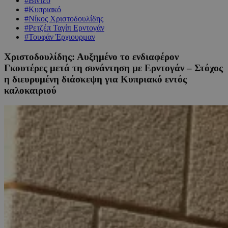
#Βίντεο
#Κυπριακό
#Νίκος Χριστοδουλίδης
#Ρετζέπ Ταγίπ Ερντογάν
#Τουφάν Έρχιουρμαν
Χριστοδουλίδης: Αυξημένο το ενδιαφέρον
Γκουτέρες μετά τη συνάντηση με Ερντογάν – Στόχος
η διευρυμένη διάσκεψη για Κυπριακό εντός
καλοκαιριού