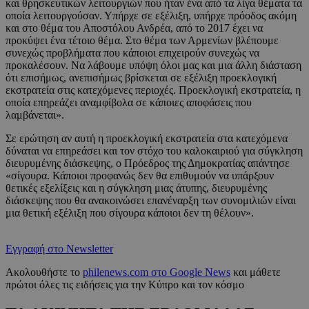
και θρησκευτικών λειτουργιών που ήταν ένα από τα λίγα θέματα τα
οποία λειτουργούσαν. Υπήρχε σε εξέλιξη, υπήρχε πρόοδος ακόμη
και στο θέμα του Αποστόλου Ανδρέα, από το 2017 έχει να
προκύψει ένα τέτοιο θέμα. Στο θέμα των Αρμενίων βλέπουμε
συνεχώς προβλήματα που κάποιοι επιχειρούν συνεχώς να
προκαλέσουν. Να λάβουμε υπόψη όλοι μας και μια άλλη διάσταση
ότι επισήμως, ανεπισήμως βρίσκεται σε εξέλιξη προεκλογική
εκστρατεία στις κατεχόμενες περιοχές. Προεκλογική εκστρατεία, η
οποία επηρεάζει αναμφίβολα σε κάποιες αποφάσεις που
λαμβάνεται».
Σε ερώτηση αν αυτή η προεκλογική εκστρατεία στα κατεχόμενα
δύναται να επηρεάσει και τον στόχο του καλοκαιριού για σύγκληση
διευρυμένης διάσκεψης, ο Πρόεδρος της Δημοκρατίας απάντησε
«σίγουρα. Κάποιοι προφανώς δεν θα επιθυμούν να υπάρξουν
θετικές εξελίξεις και η σύγκληση μιας άτυπης, διευρυμένης
διάσκεψης που θα ανακοινώσει επανέναρξη των συνομιλιών είναι
μια θετική εξέλιξη που σίγουρα κάποιοι δεν τη θέλουν».
Εγγραφή στο Newsletter
Ακολουθήστε το
philenews.com στο Google News
και μάθετε
πρώτοι όλες τις ειδήσεις για την Κύπρο και τον κόσμο