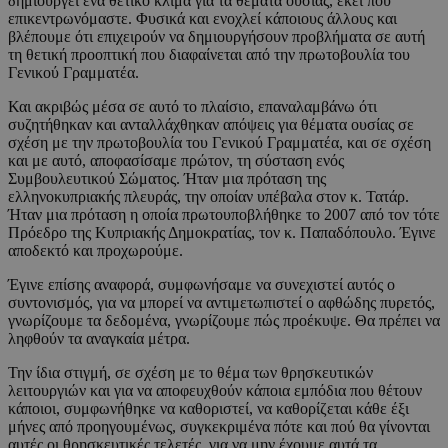
δημιουργεί ένα θετικό κλίμα για τα θέματα ουσίας, εκεί που
επικεντρωνόμαστε. Φυσικά και ενοχλεί κάποιους άλλους και
βλέπουμε ότι επιχειρούν να δημιουργήσουν προβλήματα σε αυτή
τη θετική προοπτική που διαφαίνεται από την πρωτοβουλία του
Γενικού Γραμματέα.
Και ακριβώς μέσα σε αυτό το πλαίσιο, επαναλαμβάνω ότι
συζητήθηκαν και ανταλλάχθηκαν απόψεις για θέματα ουσίας σε
σχέση με την πρωτοβουλία του Γενικού Γραμματέα, και σε σχέση
και με αυτό, αποφασίσαμε πρώτον, τη σύσταση ενός
Συμβουλευτικού Σώματος. Ήταν μια πρόταση της
ελληνοκυπριακής πλευράς, την οποίαν υπέβαλα στον κ. Τατάρ.
Ήταν μια πρόταση η οποία πρωτουποβλήθηκε το 2007 από τον τότε
Πρόεδρο της Κυπριακής Δημοκρατίας, τον κ. Παπαδόπουλο. Έγινε
αποδεκτό και προχωρούμε.
Έγινε επίσης αναφορά, συμφωνήσαμε να συνεχιστεί αυτός ο
συντονισμός, για να μπορεί να αντιμετωπιστεί ο αφθώδης πυρετός,
γνωρίζουμε τα δεδομένα, γνωρίζουμε πώς προέκυψε. Θα πρέπει να
ληφθούν τα αναγκαία μέτρα.
Την ίδια στιγμή, σε σχέση με το θέμα των θρησκευτικών
λειτουργιών και για να αποφευχθούν κάποια εμπόδια που θέτουν
κάποιοι, συμφωνήθηκε να καθοριστεί, να καθορίζεται κάθε έξι
μήνες από προηγουμένως, συγκεκριμένα πότε και πού θα γίνονται
αυτές οι θρησκευτικές τελετές, για να μην έχουμε αυτά τα