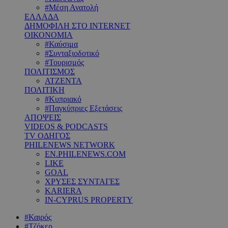
#Μέση Ανατολή
ΕΛΛΑΔΑ
ΔΗΜΟΦΙΛΗ ΣΤΟ INTERNET
ΟΙΚΟΝΟΜΙΑ
#Καύσιμα
#Συνταξιοδοτικό
#Τουρισμός
ΠΟΛΙΤΙΣΜΟΣ
ΑΤΖΕΝΤΑ
ΠΟΛΙΤΙΚΗ
#Κυπριακό
#Παγκύπριες Εξετάσεις
ΑΠΟΨΕΙΣ
VIDEOS & PODCASTS
TV ΟΔΗΓΟΣ
PHILENEWS NETWORK
EN.PHILENEWS.COM
LIKE
GOAL
ΧΡΥΣΕΣ ΣΥΝΤΑΓΕΣ
KARIERA
IN-CYPRUS PROPERTY
#Καιρός
#Τζόκερ