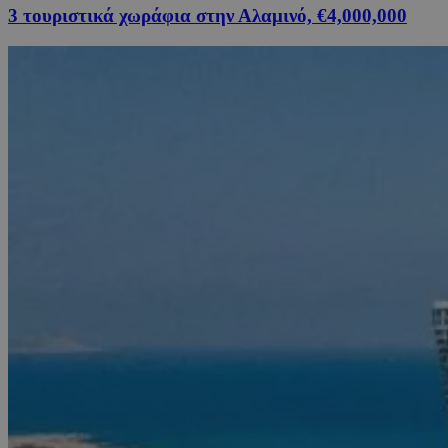
3 τουριστικά χωράφια στην Αλαμινό, €4,000,000