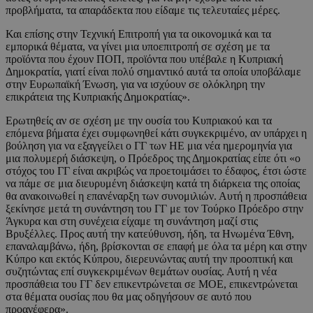
προβλήματα, τα απαράδεκτα που είδαμε τις τελευταίες μέρες.
Και επίσης στην Τεχνική Επιτροπή για τα οικονομικά και τα
εμπορικά θέματα, να γίνει μια υποεπιτροπή σε σχέση με τα
προϊόντα που έχουν ΠΟΠ, προϊόντα που υπέβαλε η Κυπριακή
Δημοκρατία, γιατί είναι πολύ σημαντικό αυτά τα οποία υποβάλαμε
στην Ευρωπαϊκή Ένωση, για να ισχύουν σε ολόκληρη την
επικράτεια της Κυπριακής Δημοκρατίας».
Ερωτηθείς αν σε σχέση με την ουσία του Κυπριακού και τα
επόμενα βήματα έχει συμφωνηθεί κάτι συγκεκριμένο, αν υπάρχει η
βούληση για να εξαγγείλει ο ΓΓ των ΗΕ μια νέα ημερομηνία για
μια πολυμερή διάσκεψη, ο Πρόεδρος της Δημοκρατίας είπε ότι «ο
στόχος του ΓΓ είναι ακριβώς να προετοιμάσει το έδαφος, έτσι ώστε
να πάμε σε μια διευρυμένη διάσκεψη κατά τη διάρκεια της οποίας
θα ανακοινωθεί η επανέναρξη των συνομιλιών. Αυτή η προσπάθεια
ξεκίνησε μετά τη συνάντηση του ΓΓ με τον Τούρκο Πρόεδρο στην
Άγκυρα και στη συνέχεια είχαμε τη συνάντηση μαζί στις
Βρυξέλλες. Προς αυτή την κατεύθυνση, ήδη, τα Ηνωμένα Έθνη,
επαναλαμβάνω, ήδη, βρίσκονται σε επαφή με όλα τα μέρη και στην
Κύπρο και εκτός Κύπρου, διερευνώντας αυτή την προοπτική και
συζητώντας επί συγκεκριμένων θεμάτων ουσίας. Αυτή η νέα
προσπάθεια του ΓΓ δεν επικεντρώνεται σε ΜΟΕ, επικεντρώνεται
στα θέματα ουσίας που θα μας οδηγήσουν σε αυτό που
προανέφερα».