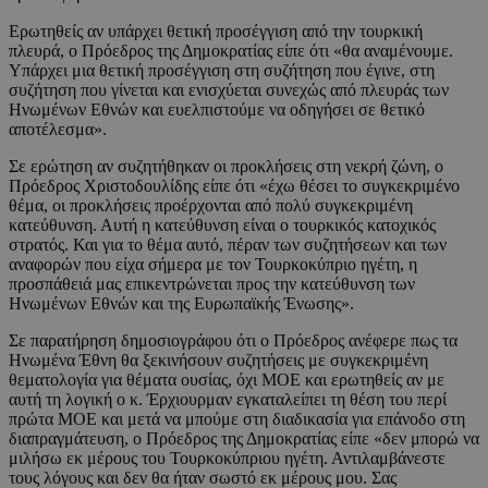
Ερωτηθείς αν υπάρχει θετική προσέγγιση από την τουρκική
πλευρά, ο Πρόεδρος της Δημοκρατίας είπε ότι «θα αναμένουμε.
Υπάρχει μια θετική προσέγγιση στη συζήτηση που έγινε, στη
συζήτηση που γίνεται και ενισχύεται συνεχώς από πλευράς των
Ηνωμένων Εθνών και ευελπιστούμε να οδηγήσει σε θετικό
αποτέλεσμα».
Σε ερώτηση αν συζητήθηκαν οι προκλήσεις στη νεκρή ζώνη, ο
Πρόεδρος Χριστοδουλίδης είπε ότι «έχω θέσει το συγκεκριμένο
θέμα, οι προκλήσεις προέρχονται από πολύ συγκεκριμένη
κατεύθυνση. Αυτή η κατεύθυνση είναι ο τουρκικός κατοχικός
στρατός. Και για το θέμα αυτό, πέραν των συζητήσεων και των
αναφορών που είχα σήμερα με τον Τουρκοκύπριο ηγέτη, η
προσπάθειά μας επικεντρώνεται προς την κατεύθυνση των
Ηνωμένων Εθνών και της Ευρωπαϊκής Ένωσης».
Σε παρατήρηση δημοσιογράφου ότι ο Πρόεδρος ανέφερε πως τα
Ηνωμένα Έθνη θα ξεκινήσουν συζητήσεις με συγκεκριμένη
θεματολογία για θέματα ουσίας, όχι ΜΟΕ και ερωτηθείς αν με
αυτή τη λογική ο κ. Έρχιουρμαν εγκαταλείπει τη θέση του περί
πρώτα ΜΟΕ και μετά να μπούμε στη διαδικασία για επάνοδο στη
διαπραγμάτευση, ο Πρόεδρος της Δημοκρατίας είπε «δεν μπορώ να
μιλήσω εκ μέρους του Τουρκοκύπριου ηγέτη. Αντιλαμβάνεστε
τους λόγους και δεν θα ήταν σωστό εκ μέρους μου. Σας