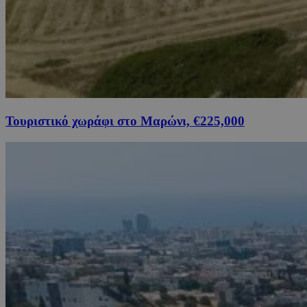
Τουριστικό χωράφι στο Μαρώνι, €225,000