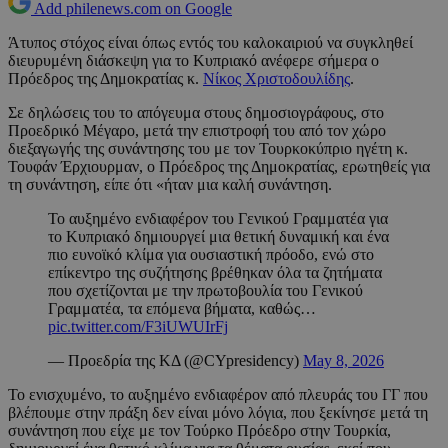
Add philenews.com on Google
Άτυπος στόχος είναι όπως εντός του καλοκαιριού να συγκληθεί
διευρυμένη διάσκεψη για το Κυπριακό ανέφερε σήμερα ο
Πρόεδρος της Δημοκρατίας κ.
Νίκος Χριστοδουλίδης
.
Σε δηλώσεις του το απόγευμα στους δημοσιογράφους, στο
Προεδρικό Μέγαρο, μετά την επιστροφή του από τον χώρο
διεξαγωγής της συνάντησης του με τον Τουρκοκύπριο ηγέτη κ.
Τουφάν Έρχιουρμαν, ο Πρόεδρος της Δημοκρατίας, ερωτηθείς για
τη συνάντηση, είπε ότι «ήταν μια καλή συνάντηση.
Το αυξημένο ενδιαφέρον του Γενικού Γραμματέα για
το Κυπριακό δημιουργεί μια θετική δυναμική και ένα
πιο ευνοϊκό κλίμα για ουσιαστική πρόοδο, ενώ στο
επίκεντρο της συζήτησης βρέθηκαν όλα τα ζητήματα
που σχετίζονται με την πρωτοβουλία του Γενικού
Γραμματέα, τα επόμενα βήματα, καθώς…
pic.twitter.com/F3iUWUIrFj
— Προεδρία της ΚΔ (@CYpresidency)
May 8, 2026
Το ενισχυμένο, το αυξημένο ενδιαφέρον από πλευράς του ΓΓ που
βλέπουμε στην πράξη δεν είναι μόνο λόγια, που ξεκίνησε μετά τη
συνάντηση που είχε με τον Τούρκο Πρόεδρο στην Τουρκία,