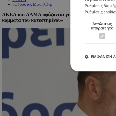
#Οδυσσέας Μιχαηλίδης
Ρυθμίσεις διαφή
Ρυθμίσεις cookie
ΑΚΕΛ και ΑΛΜΑ σφάζονται για Στεφάνου και Βασιλικό
κόμματα του κατεστημένου»
Απολυτως
απαραιτητα
ΕΜΦΑΝΙΣΗ 