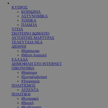
ΚΥΠΡΟΣ
ΚΟΙΝΩΝΙΑ
ΑΣΤΥΝΟΜΙΚΑ
ΤΟΠΙΚΑ
ΠΑΙΔΕΙΑ
ΥΓΕΙΑ
ΣΚΟΤΕΙΝΟ ΔΩΜΑΤΙΟ
ΑΥΤΟΠΤΗΣ ΜΑΡΤΥΡΑΣ
ΤΕΛΕΥΤΑΙΑ ΝΕΑ
ΔΙΕΘΝΗ
#Καύσωνας
#Μέση Ανατολή
ΕΛΛΑΔΑ
ΔΗΜΟΦΙΛΗ ΣΤΟ INTERNET
ΟΙΚΟΝΟΜΙΑ
#Καύσιμα
#Συνταξιοδοτικό
#Τουρισμός
ΠΟΛΙΤΙΣΜΟΣ
ΑΤΖΕΝΤΑ
ΠΟΛΙΤΙΚΗ
#Κυπριακό
#Βουλή
#Κυβέρνηση