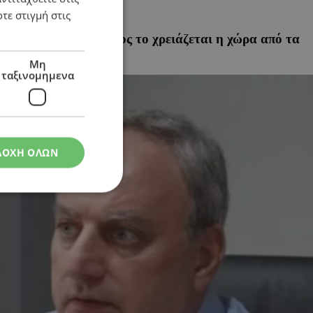
τε στιγμή στις
ν βούρκο» – «Το έλεος το χρειάζεται η χώρα από τα
Μη
ταξινομημενα
ΔΟΧΗ ΟΛΩΝ