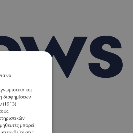
για να
αγνωριστικά και
ση διαφημίσεων
 (1913)
πούς,
κτηριστικών
ομηθευτές μπορεί
ντιταχθείτε στις