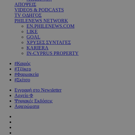
ΑΠΟΨΕΙΣ
VIDEOS & PODCASTS
TV ΟΔΗΓΟΣ
PHILENEWS NETWORK
EN.PHILENEWS.COM
LIKE
GOAL
ΧΡΥΣΕΣ ΣΥΝΤΑΓΕΣ
KARIERA
IN-CYPRUS PROPERTY
#Καιρός
#Τζόκερ
#Φαρμακεία
#Σκίτσο
Εγγραφή στο Newsletter
Αρχείο Φ
Ψηφιακές Εκδόσεις
Αφιερώματα