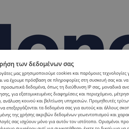
ρήση των δεδομένων σας
εργάτες μας χρησιμοποιούμε cookies και παρόμοιες τεχνολογίες 
ι να έχουμε πρόσβαση σε πληροφορίες στη συσκευή σας και να
 προσωπικά δεδομένα, όπως τη διεύθυνση IP σας, μοναδικά αν
σης, για εξατομικευμένες διαφημίσεις και περιεχόμενο, μέτρη
υ, ανάλυση κοινού και βελτίωση υπηρεσιών.
Προμηθευτές τρίτων
 να επεξεργάζονται τα δεδομένα σας για αυτούς και άλλους σκο
ένης της χρήσης ακριβών δεδομένων γεωεντοπισμού και χαρα
λογές σας ισχύουν μόνο για αυτόν τον ιστότοπο. Ορισμένοι πρ
 έννομο συμφέρον αντί για συγκατάθεση· έχετε το δικαίωμα να α