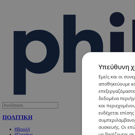
Υπεύθυνη χ
Εμείς και οι συν
αποθηκεύουμε κα
επεξεργαζόμαστε
δεδομένα περιήγη
και περιεχομένο
ενδέχεται επίσης
ΠΟΛΙΤΙΚΗ
συμπεριλαμβανομ
συσκευής. Οι επι
#Βουλή
να βασίζονται σε
#Γυναίκα