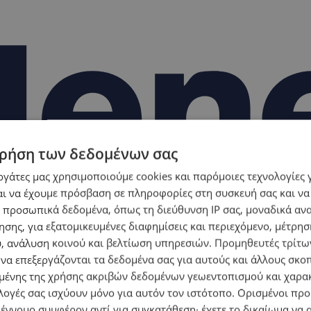
ρήση των δεδομένων σας
εργάτες μας χρησιμοποιούμε cookies και παρόμοιες τεχνολογίες 
ι να έχουμε πρόσβαση σε πληροφορίες στη συσκευή σας και να
 προσωπικά δεδομένα, όπως τη διεύθυνση IP σας, μοναδικά αν
σης, για εξατομικευμένες διαφημίσεις και περιεχόμενο, μέτρη
υ, ανάλυση κοινού και βελτίωση υπηρεσιών.
Προμηθευτές τρίτων
 να επεξεργάζονται τα δεδομένα σας για αυτούς και άλλους σκο
ένης της χρήσης ακριβών δεδομένων γεωεντοπισμού και χαρα
λογές σας ισχύουν μόνο για αυτόν τον ιστότοπο. Ορισμένοι πρ
 έννομο συμφέρον αντί για συγκατάθεση· έχετε το δικαίωμα να α