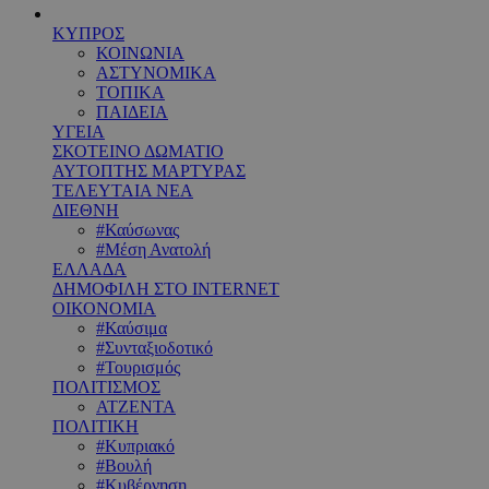
ΚΥΠΡΟΣ
ΚΟΙΝΩΝΙΑ
ΑΣΤΥΝΟΜΙΚΑ
ΤΟΠΙΚΑ
ΠΑΙΔΕΙΑ
ΥΓΕΙΑ
ΣΚΟΤΕΙΝΟ ΔΩΜΑΤΙΟ
ΑΥΤΟΠΤΗΣ ΜΑΡΤΥΡΑΣ
ΤΕΛΕΥΤΑΙΑ ΝΕΑ
ΔΙΕΘΝΗ
#Καύσωνας
#Μέση Ανατολή
ΕΛΛΑΔΑ
ΔΗΜΟΦΙΛΗ ΣΤΟ INTERNET
ΟΙΚΟΝΟΜΙΑ
#Καύσιμα
#Συνταξιοδοτικό
#Τουρισμός
ΠΟΛΙΤΙΣΜΟΣ
ΑΤΖΕΝΤΑ
ΠΟΛΙΤΙΚΗ
#Κυπριακό
#Βουλή
#Κυβέρνηση