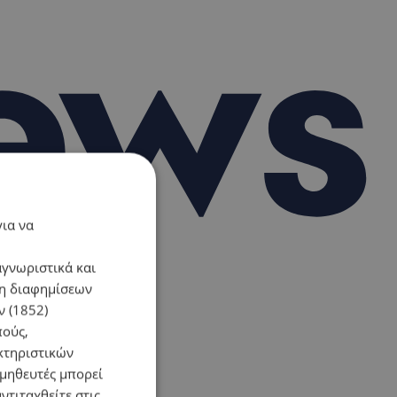
για να
αγνωριστικά και
ση διαφημίσεων
 (1852)
πούς,
κτηριστικών
ομηθευτές μπορεί
ντιταχθείτε στις