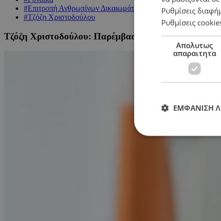
#Επιτροπή Ανθρωπίνων Δικαιωμάτων
Ρυθμίσεις διαφή
#Τζόζη Χριστοδούλου
Ρυθμίσεις cookie
Τζόζη Χριστοδούλου: Παρέμβαση για τις Κοινοβουλε
Απολυτως
απαραιτητα
ΕΜΦΑΝΙΣΗ 