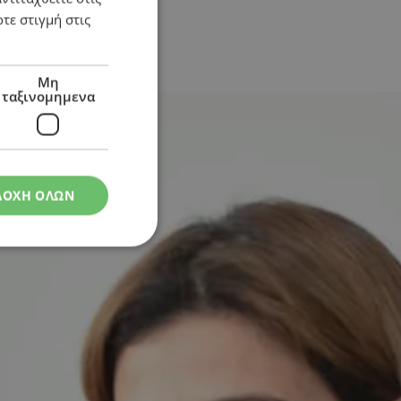
τε στιγμή στις
Μη
ταξινομημενα
ΔΟΧΗ ΟΛΩΝ