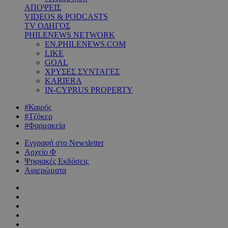
ΑΠΟΨΕΙΣ
VIDEOS & PODCASTS
TV ΟΔΗΓΟΣ
PHILENEWS NETWORK
EN.PHILENEWS.COM
LIKE
GOAL
ΧΡΥΣΕΣ ΣΥΝΤΑΓΕΣ
KARIERA
IN-CYPRUS PROPERTY
#Καιρός
#Τζόκερ
#Φαρμακεία
Εγγραφή στο Newsletter
Αρχείο Φ
Ψηφιακές Εκδόσεις
Αφιερώματα