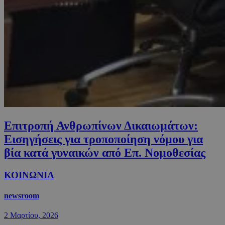
Επιτροπή Ανθρωπίνων Δικαιωμάτων:
Εισηγήσεις για τροποποίηση νόμου για
βία κατά γυναικών από Επ. Νομοθεσίας
ΚΟΙΝΩΝΙΑ
newsroom
2 Μαρτίου, 2026