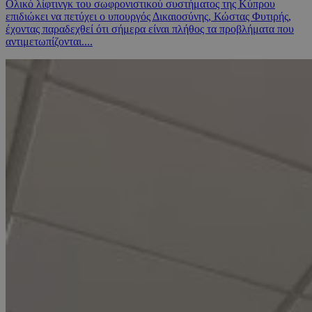
Ολικό λίφτινγκ του σωφρονιστικού συστήματος της Κύπρου
επιδιώκει να πετύχει ο υπουργός Δικαιοσύνης, Κώστας Φυτιρής,
έχοντας παραδεχθεί ότι σήμερα είναι πλήθος τα προβλήματα που
αντιμετωπίζονται....