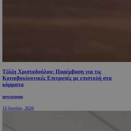
Τζόζη Χριστοδούλου: Παρέμβαση για τις
Κοινοβουλευτικές Επιτροπές με επιστολή στα
κόμματα
newsroom
10 Ιουνίου, 2026