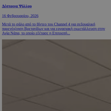
Δέσποινα Ψύλλου
16 Φεβρουαρίου, 2026
Μετά το σάλο από το βίντεο του Channel 4 για σεξουαλική
παρενόχληση Βρετανίδων και για εργασιακή εκμετάλλευση στην
Αγία Νάπα, το οποίο εξέτασε η Επιτροπή...