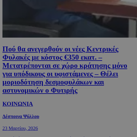
Πού θα ανεγερθούν οι νέες Κεντρικές
Φυλακές με κόστος €350 εκατ. –
Μετατρέπονται σε χώρο κράτησης μόνο
για υπόδικους οι υφιστάμενες – Θέλει
μοριοδότηση δεσμοφυλάκων και
αστυνομικών ο Φυτιρής
ΚΟΙΝΩΝΙΑ
Δέσποινα Ψύλλου
23 Μαρτίου, 2026