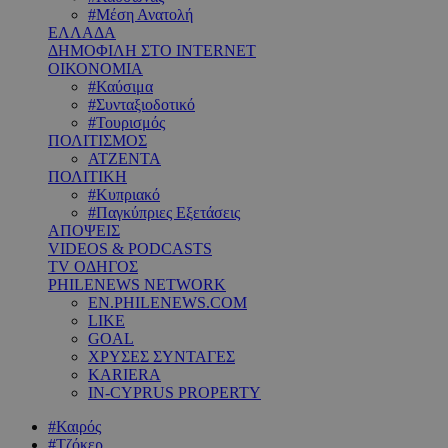
#Μέση Ανατολή
ΕΛΛΑΔΑ
ΔΗΜΟΦΙΛΗ ΣΤΟ INTERNET
ΟΙΚΟΝΟΜΙΑ
#Καύσιμα
#Συνταξιοδοτικό
#Τουρισμός
ΠΟΛΙΤΙΣΜΟΣ
ΑΤΖΕΝΤΑ
ΠΟΛΙΤΙΚΗ
#Κυπριακό
#Παγκύπριες Εξετάσεις
ΑΠΟΨΕΙΣ
VIDEOS & PODCASTS
TV ΟΔΗΓΟΣ
PHILENEWS NETWORK
EN.PHILENEWS.COM
LIKE
GOAL
ΧΡΥΣΕΣ ΣΥΝΤΑΓΕΣ
KARIERA
IN-CYPRUS PROPERTY
#Καιρός
#Τζόκερ