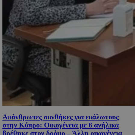
Απάνθρωπες συνθήκες για ευάλωτους
στην Κύπρο: Οικογένεια με 6 ανήλικα
βρέθηκε στον δρόμο – Άλλη οικογένεια