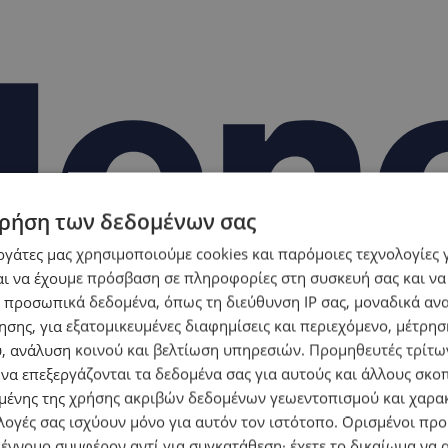
ρήση των δεδομένων σας
εργάτες μας χρησιμοποιούμε cookies και παρόμοιες τεχνολογίες 
ι να έχουμε πρόσβαση σε πληροφορίες στη συσκευή σας και να
 προσωπικά δεδομένα, όπως τη διεύθυνση IP σας, μοναδικά αν
σης, για εξατομικευμένες διαφημίσεις και περιεχόμενο, μέτρη
υ, ανάλυση κοινού και βελτίωση υπηρεσιών.
Προμηθευτές τρίτων
 να επεξεργάζονται τα δεδομένα σας για αυτούς και άλλους σκο
ένης της χρήσης ακριβών δεδομένων γεωεντοπισμού και χαρα
λογές σας ισχύουν μόνο για αυτόν τον ιστότοπο. Ορισμένοι πρ
 έννομο συμφέρον αντί για συγκατάθεση· έχετε το δικαίωμα να α