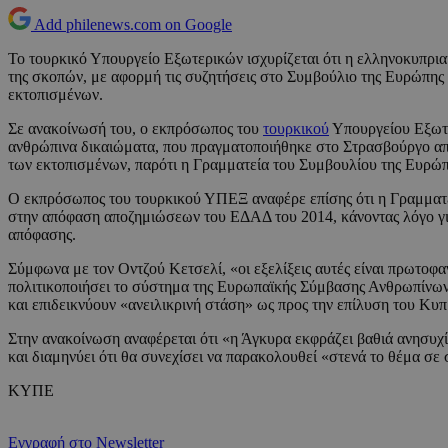
Add philenews.com on Google
Το τουρκικό Υπουργείο Εξωτερικών ισχυρίζεται ότι η ελληνοκυπρι
της σκοπών, με αφορμή τις συζητήσεις στο Συμβούλιο της Ευρώπης
εκτοπισμένων.
Σε ανακοίνωσή του, ο εκπρόσωπος του
τουρκικού
Υπουργείου Εξωτε
ανθρώπινα δικαιώματα, που πραγματοποιήθηκε στο Στρασβούργο από 
των εκτοπισμένων, παρότι η Γραμματεία του Συμβουλίου της Ευρώπη
Ο εκπρόσωπος του τουρκικού ΥΠΕΞ αναφέρε επίσης ότι η Γραμματεία
στην απόφαση αποζημιώσεων του ΕΔΑΔ του 2014, κάνοντας λόγο για 
απόφασης.
Σύμφωνα με τον Οντζού Κετσελί, «οι εξελίξεις αυτές είναι πρωτοφ
πολιτικοποιήσει το σύστημα της Ευρωπαϊκής Σύμβασης Ανθρωπίνων 
και επιδεικνύουν «ανειλικρινή στάση» ως προς την επίλυση του Κυπ
Στην ανακοίνωση αναφέρεται ότι «η Άγκυρα εκφράζει βαθιά ανησυχ
και διαμηνύει ότι θα συνεχίσει να παρακολουθεί «στενά το θέμα σε 
ΚΥΠΕ
Εγγραφή στο Newsletter