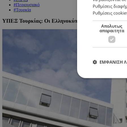
#Περιουσιακό
Ρυθμίσεις διαφή
#Τουρκία
Ρυθμίσεις cookie
ΥΠΕΞ Τουρκίας: Οι Ελληνοκύπριοι πολιτικοποιούν τ
Απολυτως
απαραιτητα
ΕΜΦΑΝΙΣΗ 