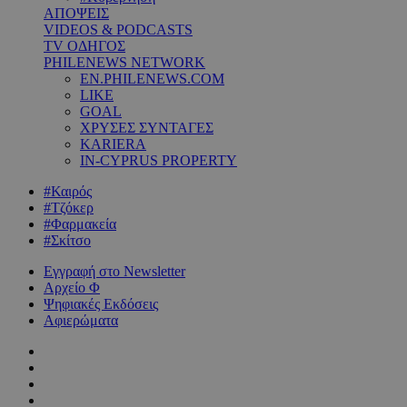
ΑΠΟΨΕΙΣ
VIDEOS & PODCASTS
TV ΟΔΗΓΟΣ
PHILENEWS NETWORK
EN.PHILENEWS.COM
LIKE
GOAL
ΧΡΥΣΕΣ ΣΥΝΤΑΓΕΣ
KARIERA
IN-CYPRUS PROPERTY
#Καιρός
#Τζόκερ
#Φαρμακεία
#Σκίτσο
Εγγραφή στο Newsletter
Αρχείο Φ
Ψηφιακές Εκδόσεις
Αφιερώματα