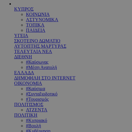
ΚΥΠΡΟΣ
ΚΟΙΝΩΝΙΑ
ΑΣΤΥΝΟΜΙΚΑ
ΤΟΠΙΚΑ
ΠΑΙΔΕΙΑ
ΥΓΕΙΑ
ΣΚΟΤΕΙΝΟ ΔΩΜΑΤΙΟ
ΑΥΤΟΠΤΗΣ ΜΑΡΤΥΡΑΣ
ΤΕΛΕΥΤΑΙΑ ΝΕΑ
ΔΙΕΘΝΗ
#Καύσωνας
#Μέση Ανατολή
ΕΛΛΑΔΑ
ΔΗΜΟΦΙΛΗ ΣΤΟ INTERNET
ΟΙΚΟΝΟΜΙΑ
#Καύσιμα
#Συνταξιοδοτικό
#Τουρισμός
ΠΟΛΙΤΙΣΜΟΣ
ΑΤΖΕΝΤΑ
ΠΟΛΙΤΙΚΗ
#Κυπριακό
#Βουλή
#Κυβέρνηση