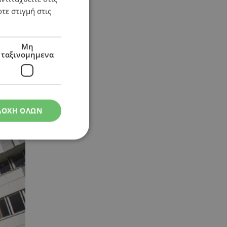
τε στιγμή στις
Μη
ταξινομημενα
ΔΟΧΗ ΟΛΩΝ