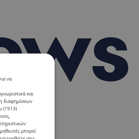
για να
αγνωριστικά και
ση διαφημίσεων
 (1913)
πούς,
κτηριστικών
ομηθευτές μπορεί
ντιταχθείτε στις