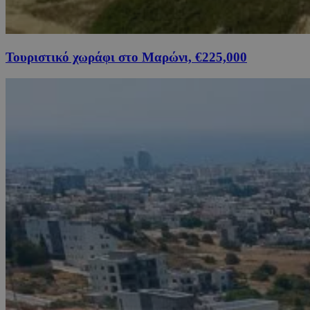
Τουριστικό χωράφι στο Μαρώνι, €225,000