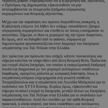
«κράτους-μαφία» επιβεβαιώνουν ότι η Κυβέρνηση και, πρωτίστως,
ο Πρόεδρος της Δημοκρατίας εξακολουθούν να μην
αντιλαμβάνονται τα στοιχειώδη ζητήματα σύγκρουσης
συμφερόντων και θεσμικής αξιοπιστίας.
Μέχρι και την παραίτηση του πρώτου διορισθέντος ανακριτή, η
Κυβέρνηση επέμενε ότι δήθεν δεν υπήρχε οποιοδήποτε ζήτημα
σύγκρουσης συμφερόντων και επιτίθετο σε όσους επισήμαιναν το
αυτονόητο. Σήμερα, οι ίδιοι οι χειρισμοί της την έχουν διαψεύσει.
Κι όμως, αντί να διδαχθεί από το φιάσκο, σύμφωνα με
δημοσιεύματα προσανατολίζεται στον διορισμό του δικηγόρου
υπεράσπισης του Ταλ Ντίλιαν στην Ελλάδα.
Δεν πρόκειται για πρόσωπο που υπήρξε κάποτε ποινικολόγος και
σήμερα καλείται να υπηρετήσει από άλλη θεσμική θέση. Πρόκειται
για ενεργό ιδιώτη δικηγόρο, του οποίου η επαγγελματική διαδρομή
συνδέεται διαχρονικά με τον χειρισμό πολύκροτων υποθέσεων
διαφθοράς, ορισμένες μάλιστα με κυπριακή διάσταση, όπως η
υπεράσπιση κύπριου επιχειρηματία στη γνωστή υπόθεση
Τσοχατζόπουλου και η υπεράσπιση του Λεωνίδα Μπόμπολα για το
σκάνδαλο του ΧΥΤΑ Κόσιης. Κυρίως όμως, εξακολουθεί και
σήμερα να ασκεί ενεργά τη δικηγορία, μεταξύ άλλων ως δικηγόρος
υπεράσπισης του Ταλ Ντίλιαν στην Ελλάδα για το σκάνδαλο των
παρακολουθήσεων. Αυτό δεν συνάδει με την ορθή θεσμική
πρακτική, η οποία απαιτεί, για τόσο ευαίσθητες και πολύκροτες