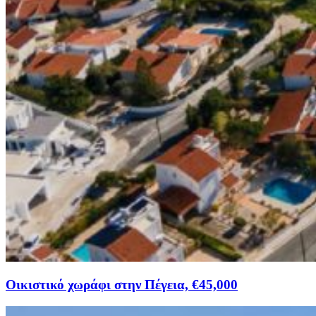
Οικιστικό χωράφι στην Πέγεια, €45,000