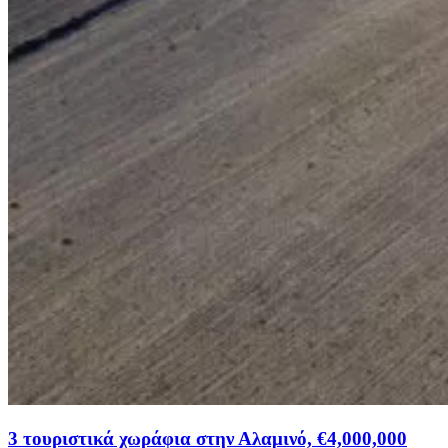
3 τουριστικά χωράφια στην Αλαμινό, €4,000,000