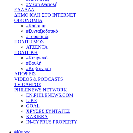
#Μέση Ανατολή
ΕΛΛΑΔΑ
ΔΗΜΟΦΙΛΗ ΣΤΟ INTERNET
ΟΙΚΟΝΟΜΙΑ
#Καύσιμα
#Συνταξιοδοτικό
#Τουρισμός
ΠΟΛΙΤΙΣΜΟΣ
ΑΤΖΕΝΤΑ
ΠΟΛΙΤΙΚΗ
#Κυπριακό
#Βουλή
#Κυβέρνηση
ΑΠΟΨΕΙΣ
VIDEOS & PODCASTS
TV ΟΔΗΓΟΣ
PHILENEWS NETWORK
EN.PHILENEWS.COM
LIKE
GOAL
ΧΡΥΣΕΣ ΣΥΝΤΑΓΕΣ
KARIERA
IN-CYPRUS PROPERTY
#Καιρός