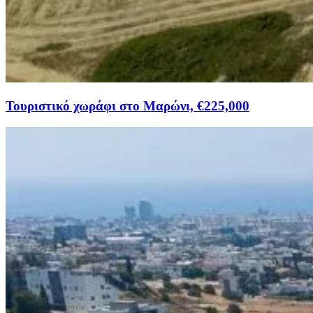
Τουριστικό χωράφι στο Μαρώνι, €225,000