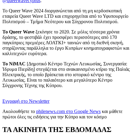
@queerwavecyprus
.
Το Queer Wave 2024 διοργανώνεται από τη μη κερδοσκοπική
εταιρεία Queer Wave LTD και επιχορηγείται από το Υφυπουργείο
Πολιτισμού – Τμήμα Νεότερου και Σύγχρονου Πολιτισμού.
Το
Queer
Wave
ξεκίνησε το 2020. Σε μόλις τέσσερα χρόνια
δράσης, το φεστιβάλ έχει προσφέρει περισσότερες από 170
παγκύπριες πρεμιέρες ΛΟΑΤΚΙ+ ταινιών από τη διεθνή σκηνή,
στηρίζοντας παράλληλα το έργο Κυπρίων κινηματογραφιστών και
καλλιτεχνών ευρύτερα.
Το
NiMAC
[Δημοτικό Κέντρο Τεχνών Λευκωσίας, Συνεργασία:
Ίδρυμα Πιερίδη] στεγάζεται στο ανακαινισμένο κτίριο της Παλιάς
Ηλεκτρικής, το οποίο βρίσκεται στο ιστορικό κέντρο της
Λευκωσίας. Είναι το παλαιότερο και μεγαλύτερο Κέντρο
Σύγχρονης Τέχνης της Κύπρου.
Εγγραφή στο Newsletter
Ακολουθήστε το
philenews.com στο Google News
και μάθετε
πρώτοι όλες τις ειδήσεις για την Κύπρο και τον κόσμο
ΤΑ ΑΚΙΝΗΤΑ ΤΗΣ ΕΒΔΟΜΑΔΑΣ