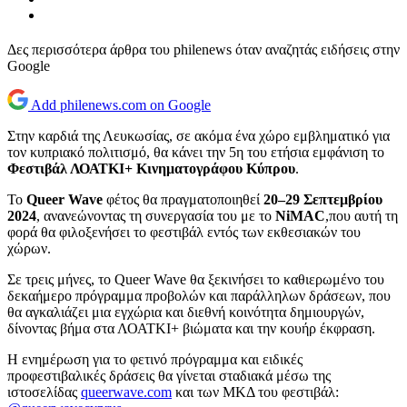
Δες περισσότερα άρθρα του philenews όταν αναζητάς ειδήσεις στην
Google
Add philenews.com on Google
Στην καρδιά της Λευκωσίας, σε ακόμα ένα χώρο εμβληματικό για
τον κυπριακό πολιτισμό, θα κάνει την 5η του ετήσια εμφάνιση το
Φεστιβάλ ΛΟΑΤΚΙ+ Κινηματογράφου Κύπρου
.
Το
Queer
Wave
φέτος θα πραγματοποιηθεί
20–29 Σεπτεμβρίου
2024
, ανανεώνοντας τη συνεργασία του με το
NiMAC
,που αυτή τη
φορά θα φιλοξενήσει το φεστιβάλ εντός των εκθεσιακών του
χώρων.
Σε τρεις μήνες, το Queer Wave θα ξεκινήσει το καθιερωμένο του
δεκαήμερο πρόγραμμα προβολών και παράλληλων δράσεων, που
θα αγκαλιάζει μια εγχώρια και διεθνή κοινότητα δημιουργών,
δίνοντας βήμα στα ΛΟΑΤΚΙ+ βιώματα και την κουήρ έκφραση.
Η ενημέρωση για το φετινό πρόγραμμα και ειδικές
προφεστιβαλικές δράσεις θα γίνεται σταδιακά μέσω της
ιστοσελίδας
queerwave.com
και των ΜΚΔ του φεστιβάλ: