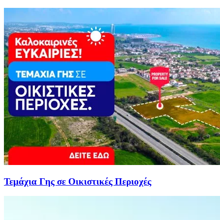
Τεμάχια Γης σε Οικιστικές Περιοχές