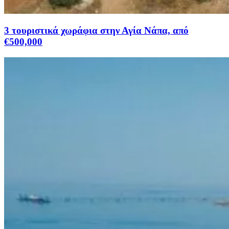
3 τουριστικά χωράφια στην Αγία Νάπα, από
€500,000