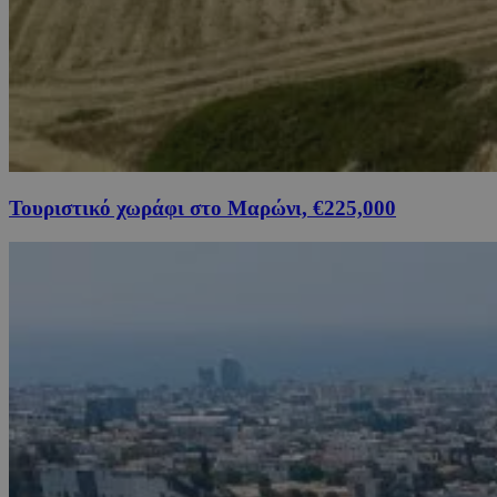
Τουριστικό χωράφι στο Μαρώνι, €225,000