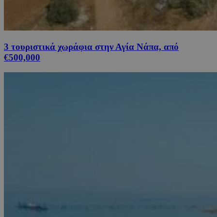
3 τουριστικά χωράφια στην Αγία Νάπα, από
€500,000