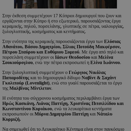
Στην έκθεση συμμετέχουν 17 Κύπριοι δημιουργοί που ζουν και
εργάζονται στην Κύπρο ή στο εξωτερικό, παρουσιάζοντας έργα
κεραμικής, πηλού, πορσελάνης, γλυπτικής σε πέτρα, υαλουργίας,
ξυλογλυπτικής, κοσμήματος και κεντήματος.
Στην ενότητα της κεραμικής παρουσιάζονται έργα των
Ελύσιας
Αθανάτου, Βάσου Δημητρίου, Σίλιας Ποτούδη Μακφέρσον,
Πέτρου Σταύρου και Ευθύμιου Συμεού
. Με έργα από πηλό και
πορσελάνη συμμετέχουν οι
Ιάσων Θεοδοσίου
και
Μελίνα
Σουκιούρογλου
, ενώ την πέτρα εκπροσωπεί η
Ελίνα Ιωάννου
.
Στην ξυλογλυπτική συμμετέχουν ο
Γεώργιος Νικόλας
Παπαροδίτης
και το δημιουργικό δίδυμο
Ναβίντ & Σαχάντ
Γκολιπούρ (
Lovenlight
)
, ενώ στο γυαλί παρουσιάζεται το έργο
της
Μαλβίνας Μίντλετον
.
Η ενότητα του σύγχρονου κοσμήματος περιλαμβάνει έργα των
Ηρώς Κασκάνη, Λιάνας Παττίχη, Χριστίνας Πιτσιλλίδου και
Κωνσταντίνου Κυριάκου
, ενώ τα λευκαρίτικα κεντήματα
εκπροσωπούν οι
Μύρνα Δημητρίου Παττίχη
και
Νάταλυ
Κυρμιζή.
Να σημειωθεί ότι το Λευκαρίτικο Κέντημα είναι στον παγκόσμιο