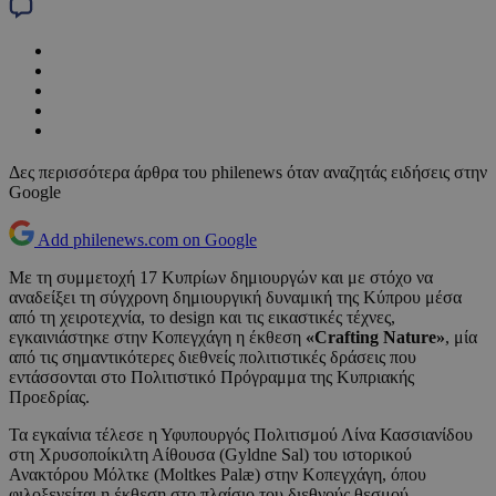
Δες περισσότερα άρθρα του philenews όταν αναζητάς ειδήσεις στην
Google
Add philenews.com on Google
Με τη συμμετοχή 17 Κυπρίων δημιουργών και με στόχο να
αναδείξει τη σύγχρονη δημιουργική δυναμική της Κύπρου μέσα
από τη χειροτεχνία, το design και τις εικαστικές τέχνες,
εγκαινιάστηκε στην Κοπεγχάγη η έκθεση
«
Crafting
Nature
»
, μία
από τις σημαντικότερες διεθνείς πολιτιστικές δράσεις που
εντάσσονται στο Πολιτιστικό Πρόγραμμα της Κυπριακής
Προεδρίας.
Τα εγκαίνια τέλεσε η Υφυπουργός Πολιτισμού Λίνα Κασσιανίδου
στη Χρυσοποίκιλτη Αίθουσα (Gyldne Sal) του ιστορικού
Ανακτόρου Μόλτκε (Moltkes Palæ) στην Κοπεγχάγη, όπου
φιλοξενείται η έκθεση στο πλαίσιο του διεθνούς θεσμού