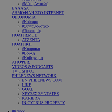
#Μέση Ανατολή
ΕΛΛΑΔΑ
ΔΗΜΟΦΙΛΗ ΣΤΟ INTERNET
ΟΙΚΟΝΟΜΙΑ
#Καύσιμα
#Συνταξιοδοτικό
#Τουρισμός
ΠΟΛΙΤΙΣΜΟΣ
ΑΤΖΕΝΤΑ
ΠΟΛΙΤΙΚΗ
#Κυπριακό
#Βουλή
#Κυβέρνηση
ΑΠΟΨΕΙΣ
VIDEOS & PODCASTS
TV ΟΔΗΓΟΣ
PHILENEWS NETWORK
EN.PHILENEWS.COM
LIKE
GOAL
ΧΡΥΣΕΣ ΣΥΝΤΑΓΕΣ
KARIERA
IN-CYPRUS PROPERTY
#Καιρός