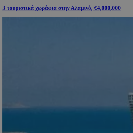
3 τουριστικά χωράφια στην Αλαμινό, €4,000,000