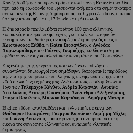
Καινής Διαθήκης που προσφέρθηκε στον Ιωάννη Καποδίστρια λίγο
πριν από τη δολοφονία του βρίσκονται ανάμεσα στα σημαντικότερα
αντικείμενα της Θερινής Δημοπρασίας της Cypria Auctions, η οποία
θα πραγματοποιηθεί στις 17 Ιουνίου στη Λευκωσία.
Η δημοπρασία περιλαμβάνει περίπου 160 έργα ελληνικής,
κυπριακής και ευρωπαϊκής τέχνης, γλυπτικής και ιστορικών
κεντημάτων, με ιδιαίτερες αναφορές σε δημιουργούς όπως ο
Χριστόφορος Σάββα
, η
Καίτη
Στεφανίδου
, ο
Ανδρέας
Χαραλαμπίδης
και ο
Γιάννης Τσαρούχης
, καθώς και σε μια
ομάδα σπάνιων αιγαιοπελαγίτικων κεντημάτων του 18ου αιώνα.
Στις ενότητες της ζωγραφικής και των έργων επί χάρτου
συναντώνται δημιουργοί που σημάδεψαν διαφορετικές περιόδους
της νεότερης κυπριακής και ελληνικής τέχνης, από τις αρχές του
20ού αιώνα έως τις μέρες μας. Ανάμεσά τους περιλαμβάνονται
έργα των
Τηλέμαχου Κάνθου
,
Ανδρέα Καραγιάν
,
Λουκίας
Νικολαΐδου
,
Λευτέρη Οικονόμου
,
Αλέξανδρου Αλεξανδράκη
,
Σπύρου Βασιλείου
,
Μάρκου Καμπάνη
και
Δημήτρη Μυταρά
.
Ιδιαίτερη θέση καταλαμβάνει και η γλυπτική, με έργα των
Θεόδωρου Παπαγιάννη
,
Γιώργου Κυριάκου
,
Δημήτρη Μίχλη
και
Ιωάννη
Αντωνίου
, προσφέροντας μια αντιπροσωπευτική
εικόνα της σύγχρονης ελληνικής και κυπριακής γλυπτικής
δημιουργίας.