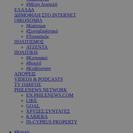
#Μέση Ανατολή
ΕΛΛΑΔΑ
ΔΗΜΟΦΙΛΗ ΣΤΟ INTERNET
ΟΙΚΟΝΟΜΙΑ
#Καύσιμα
#Συνταξιοδοτικό
#Τουρισμός
ΠΟΛΙΤΙΣΜΟΣ
ΑΤΖΕΝΤΑ
ΠΟΛΙΤΙΚΗ
#Κυπριακό
#Βουλή
#Κυβέρνηση
ΑΠΟΨΕΙΣ
VIDEOS & PODCASTS
TV ΟΔΗΓΟΣ
PHILENEWS NETWORK
EN.PHILENEWS.COM
LIKE
GOAL
ΧΡΥΣΕΣ ΣΥΝΤΑΓΕΣ
KARIERA
IN-CYPRUS PROPERTY
#Καιρός