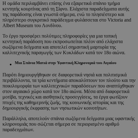
Η ομάδα περιλαμβάνει επίσης ένα εξαιρετικά σπάνιο τμήμα
κεντητής κουρτίνας από τη Σίφνο. Ελάχιστα παραδείγματα αυτής
της παράδοσης είναι γνωστά σήμερα, ενώ το πλησιέστερο και
πληρέστερο συγκριτικό παράδειγμα φυλάσσεται στο Victoria and
Albert Museum του Λονδίνου.
Το έργο προσφέρει πολύτιμες πληροφορίες για μια τοπική
κεντητική παράδοση που εκπροσωπείται πλέον από ελάχιστα
σωζόμενα δείγματα και αποτελεί σημαντική μαρτυρία της
καλλιτεχνικής παραγωγής των Κυκλάδων κατά τον 18ο αιώνα.
Μια Σπάνια Ματιά στην Υφαντική Κληρονομιά του Αιγαίου
Παρότι δημιουργήθηκαν σε διαφορετικά νησιά και πολιτισμικά
περιβάλλοντα, τα τρία κεντήματα αποκαλύπτουν τον πλούτο και την
ποικιλομορφία των καλλιτεχνικών παραδόσεων που αναπτύχθηκαν
στον αιγαιακό χώρο κατά τον 18ο αιώνα. Μέσα από διαφορετικά
μοτίβα, τεχνικές και αισθητικές προσεγγίσεις, τα έργα φωτίζουν
πτυχές της καθημερινής ζωής, της κοινωνικής ιστορίας και της
δημιουργικής έκφρασης των νησιωτικών κοινοτήτων.
Παράλληλα, αποτελούν σπάνια σωζόμενα δείγματα μιας υφαντικής
κληρονομιάς που σώζεται σήμερα σε περιορισμένο αριθμό
παραδειγμάτων.