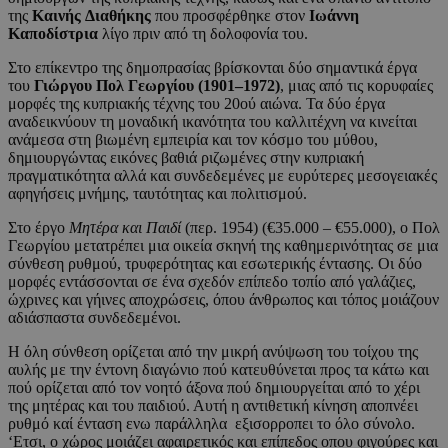
της
Καινής
Διαθήκης
που προσφέρθηκε στον
Ιωάννη
Καποδίστρια
λίγο πριν από τη δολοφονία του.
Στο επίκεντρο της δημοπρασίας βρίσκονται δύο σημαντικά έργα
του
Γιώργου Πολ Γεωργίου (1901–1972)
, μιας από τις κορυφαίες
μορφές της κυπριακής τέχνης του 20ού αιώνα. Τα δύο έργα
αναδεικνύουν τη μοναδική ικανότητα του καλλιτέχνη να κινείται
ανάμεσα στη βιωμένη εμπειρία και τον κόσμο του μύθου,
δημιουργώντας εικόνες βαθιά ριζωμένες στην κυπριακή
πραγματικότητα αλλά και συνδεδεμένες με ευρύτερες μεσογειακές
αφηγήσεις μνήμης, ταυτότητας και πολιτισμού.
Στο έργο
Μητέρα και Παιδί
(περ. 1954) (€35.000 – €55.000), ο Πολ
Γεωργίου μετατρέπει μια οικεία σκηνή της καθημερινότητας σε μια
σύνθεση ρυθμού, τρυφερότητας και εσωτερικής έντασης. Οι δύο
μορφές εντάσσονται σε ένα σχεδόν επίπεδο τοπίο από γαλάζιες,
ώχρινες και γήινες αποχρώσεις, όπου άνθρωπος και τόπος μοιάζουν
αδιάσπαστα συνδεδεμένοι.
Η όλη σύνθεση ορίζεται από την μικρή ανύψωση του τοίχου της
αυλής με την έντονη διαγώνιο πού κατευθύνεται προς τα κάτω και
πού ορίζεται από τον νοητό άξονα πού δημιουργείται από το χέρι
της μητέρας και του παιδιού. Αυτή η αντιθετική κίνηση αποπνέει
ρυθμό καί ένταση ενω παράλληλα εξισορροπει το όλο σύνολο.
‘Ετσι, ο χώρος μοιάζει αφαιρετικός και επίπεδος οπου φιγούρες και