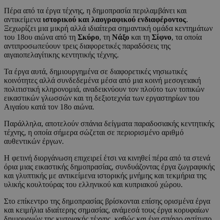
Πέρα από τα έργα τέχνης, η δημοπρασία περιλαμβάνει και
αντικείμενα
ιστορικού και λαογραφικού ενδιαφέροντος
.
Ξεχωρίζει μια μικρή αλλά ιδιαίτερα σημαντική ομάδα κεντημάτων
του 18ου αιώνα από τη
Σκύρο
, τη
Νάξο
και τη
Σίφνο
, τα οποία
αντιπροσωπεύουν τρεις διαφορετικές παραδόσεις της
αιγαιοπελαγίτικης κεντητικής τέχνης.
Τα έργα αυτά, δημιουργημένα σε διαφορετικές νησιωτικές
κοινότητες αλλά συνδεδεμένα μέσα από μια κοινή μεσογειακή
πολιτιστική κληρονομιά, αναδεικνύουν τον πλούτο των τοπικών
εικαστικών γλωσσών και τη δεξιοτεχνία των εργαστηρίων του
Αιγαίου κατά τον 18ο αιώνα.
Παράλληλα, αποτελούν σπάνια δείγματα παραδοσιακής κεντητικής
τέχνης, η οποία σήμερα σώζεται σε περιορισμένο αριθμό
αυθεντικών έργων.
Η φετινή διοργάνωση επιχειρεί έτσι να κινηθεί πέρα από τα στενά
όρια μιας εικαστικής δημοπρασίας, συνδυάζοντας έργα ζωγραφικής
και γλυπτικής με αντικείμενα ιστορικής μνήμης και τεκμήρια της
υλικής κουλτούρας του ελληνικού και κυπριακού χώρου.
Στο επίκεντρο της δημοπρασίας βρίσκονται επίσης ορισμένα έργα
και κειμήλια ιδιαίτερης σημασίας, ανάμεσά τους έργα κορυφαίων
δημιουργών της κυπριακής τέχνης, καθώς και ένα σπάνιο αντίτυπο