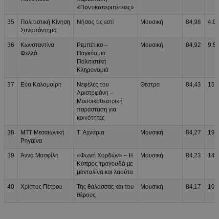
«Ποντικοπεριπέτειες»
35
Πολιτιστική Κίνηση
Νήσος τις εστί
Μουσική
84,98
4.0
Συναπάντημα
36
Κωνσταντίνα
Ρεμπέτικο –
Μουσική
84,92
9.5
Φελλά
Παγκόσμια
Πολιτιστική
Κληρονομιά
37
Εύα Καλομοίρη
Νεφέλες του
Θέατρο
84,43
15.
Αριστοφάνη –
Μουσικοθεατρική
παράσταση για
κοινότητες
38
ΜΤΤ Μεσαιωνική
Τ’ Αχνάρια
Μουσική
84,27
19.
Ρηγαίνα
39
Άννα Μοσφίλη
«Φωνή Χορδών» – Η
Μουσική
84,23
14.
Κύπρος τραγουδά με
μαντολίνα και λαούτα
40
Χρίστος Πέτρου
Της θάλασσας και του
Μουσική
84,17
10.
θέρους