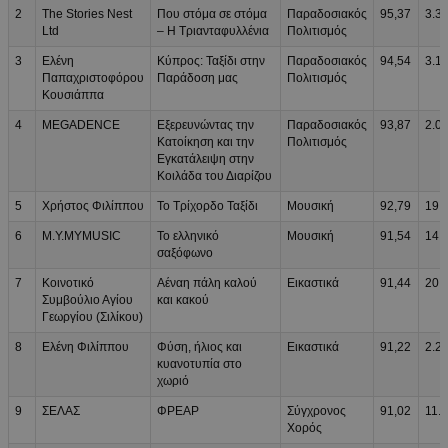
2
The Stories Nest
Που στόμα σε στόμα
Παραδοσιακός
95,37
3.3
Ltd
– Η Τριανταφυλλένια
Πολιτισμός
3
Ελένη
Κύπρος: Ταξίδι στην
Παραδοσιακός
94,54
3.1
Παπαχριστοφόρου
Παράδοση μας
Πολιτισμός
Κουσιάππα
4
MEGADENCE
Εξερευνώντας την
Παραδοσιακός
93,87
2.0
Κατοίκηση και την
Πολιτισμός
Εγκατάλειψη στην
Κοιλάδα του Διαρίζου
5
Χρήστος Φιλίππου
Το Τρίχορδο Ταξίδι
Μουσική
92,79
19.
6
M.Y.MYMUSIC
Το ελληνικό
Μουσική
91,54
14.
σαξόφωνο
7
Κοινοτικό
Αέναη πάλη καλού
Εικαστικά
91,44
20.
Συμβούλιο Αγίου
και κακού
Γεωργίου (Σιλίκου)
8
Ελένη Φιλίππου
Φύση, ήλιος και
Εικαστικά
91,22
2.2
κυανοτυπία στο
χωριό
9
ΣΕΛΑΣ
ΦΡΕΑΡ
Σύγχρονος
91,02
11.
Χορός