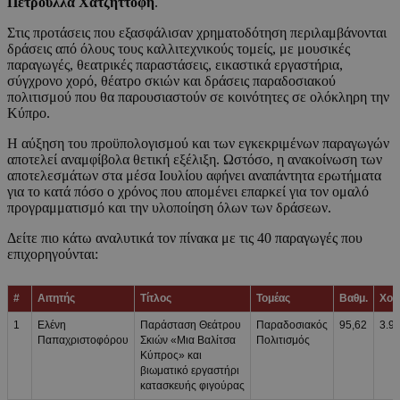
Πετρούλλα Χατζηττοφή
.
Στις προτάσεις που εξασφάλισαν χρηματοδότηση περιλαμβάνονται
δράσεις από όλους τους καλλιτεχνικούς τομείς, με μουσικές
παραγωγές, θεατρικές παραστάσεις, εικαστικά εργαστήρια,
σύγχρονο χορό, θέατρο σκιών και δράσεις παραδοσιακού
πολιτισμού που θα παρουσιαστούν σε κοινότητες σε ολόκληρη την
Κύπρο.
Η αύξηση του προϋπολογισμού και των εγκεκριμένων παραγωγών
αποτελεί αναμφίβολα θετική εξέλιξη. Ωστόσο, η ανακοίνωση των
αποτελεσμάτων στα μέσα Ιουλίου αφήνει αναπάντητα ερωτήματα
για το κατά πόσο ο χρόνος που απομένει επαρκεί για τον ομαλό
προγραμματισμό και την υλοποίηση όλων των δράσεων.
Δείτε πιο κάτω αναλυτικά τον πίνακα με τις 40 παραγωγές που
επιχορηγούνται:
#
Αιτητής
Τίτλος
Τομέας
Βαθμ.
Χορ
1
Ελένη
Παράσταση Θεάτρου
Παραδοσιακός
95,62
3.9
Παπαχριστοφόρου
Σκιών «Μια Βαλίτσα
Πολιτισμός
Κύπρος» και
βιωματικό εργαστήρι
κατασκευής φιγούρας