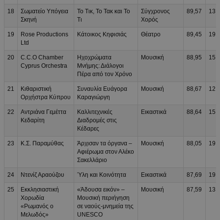
18
Σωματείο Υπόγεια
Το Τικ, Το Τακ και Το
Σύγχρονος
89,57
13.
Σκηνή
Τι
Χορός
19
Rose Productions
Κάτοικος Κηφισιάς
Θέατρο
89,45
19.
Ltd
20
C.C.O Chamber
Ηχοχρώματα
Μουσική
88,95
15.
Cyprus Orchestra
Μνήμης: Διάλογοι
Πέρα από τον Χρόνο
21
Κιθαριστική
Συναυλία Ευάγορα
Μουσική
88,67
12.
Ορχήστρα Κύπρου
Καραγιώργη
22
Αντριάνα Γεμέττα
Καλλιτεχνικές
Εικαστικά
88,64
15.
Κεδαρίτη
Διαδρομές στις
Κέδαρες
23
Κ.Σ. Παραμύθας
Άρχισαν τα όργανα –
Μουσική
88,05
19.
Αφιέρωμα στον Αλέκο
Σακελλάριο
24
Ντενίζ Αραούζου
Ύλη και Κοινότητα
Εικαστικά
87,69
19.
25
Εκκλησιαστική
«Άδουσα εικόν» –
Μουσική
87,59
13.
Χορωδία
Μουσική περιήγηση
«Ρωμανός ο
σε ναούς-μνημεία της
Μελωδός»
UNESCO