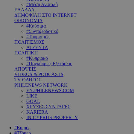
#Μέση Ανατολή
ΕΛΛΑΔΑ
ΔΗΜΟΦΙΛΗ ΣΤΟ INTERNET
ΟΙΚΟΝΟΜΙΑ
#Καύσιμα
#Συνταξιοδοτικό
#Τουρισμός
ΠΟΛΙΤΙΣΜΟΣ
ΑΤΖΕΝΤΑ
ΠΟΛΙΤΙΚΗ
#Κυπριακό
#Παγκύπριες Εξετάσεις
ΑΠΟΨΕΙΣ
VIDEOS & PODCASTS
TV ΟΔΗΓΟΣ
PHILENEWS NETWORK
EN.PHILENEWS.COM
LIKE
GOAL
ΧΡΥΣΕΣ ΣΥΝΤΑΓΕΣ
KARIERA
IN-CYPRUS PROPERTY
#Καιρός
#Τζόκερ