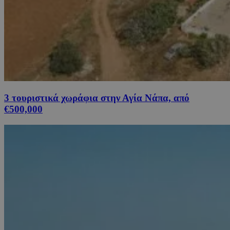
3 τουριστικά χωράφια στην Αγία Νάπα, από
€500,000