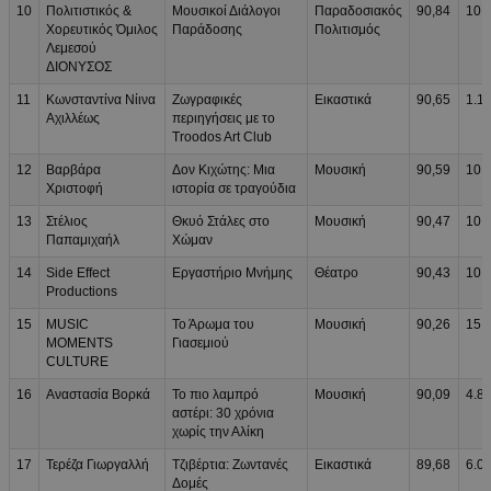
10
Πολιτιστικός &
Μουσικοί Διάλογοι
Παραδοσιακός
90,84
10.
Χορευτικός Όμιλος
Παράδοσης
Πολιτισμός
Λεμεσού
ΔΙΟΝΥΣΟΣ
11
Κωνσταντίνα Νίινα
Ζωγραφικές
Εικαστικά
90,65
1.1
Αχιλλέως
περιηγήσεις με το
Troodos Art Club
12
Βαρβάρα
Δον Κιχώτης: Μια
Μουσική
90,59
10.
Χριστοφή
ιστορία σε τραγούδια
13
Στέλιος
Θκυό Στάλες στο
Μουσική
90,47
10.
Παπαμιχαήλ
Χώμαν
14
Side Effect
Εργαστήριο Μνήμης
Θέατρο
90,43
10.
Productions
15
MUSIC
Το Άρωμα του
Μουσική
90,26
15.
MOMENTS
Γιασεμιού
CULTURE
16
Αναστασία Βορκά
Το πιο λαμπρό
Μουσική
90,09
4.8
αστέρι: 30 χρόνια
χωρίς την Αλίκη
17
Τερέζα Γιωργαλλή
Τζιβέρτια: Ζωντανές
Εικαστικά
89,68
6.0
Δομές