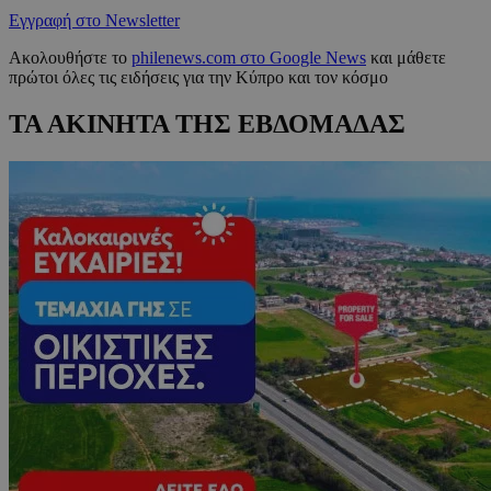
Εγγραφή στο Newsletter
Ακολουθήστε το
philenews.com στο Google News
και μάθετε
πρώτοι όλες τις ειδήσεις για την Κύπρο και τον κόσμο
ΤΑ ΑΚΙΝΗΤΑ ΤΗΣ ΕΒΔΟΜΑΔΑΣ