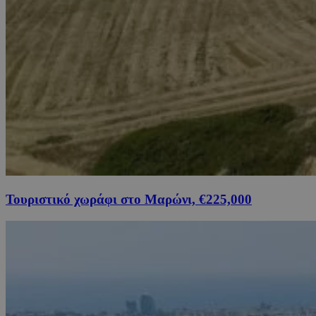
Τουριστικό χωράφι στο Μαρώνι, €225,000