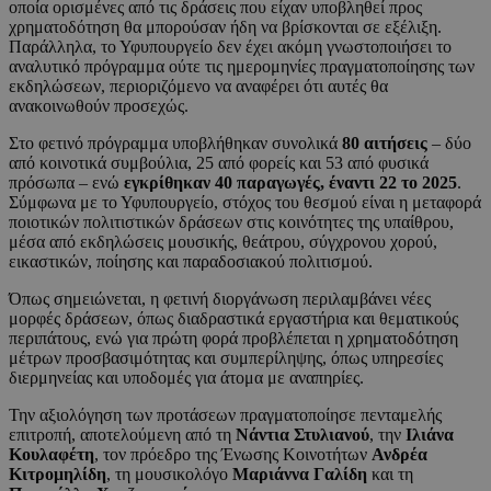
οποία ορισμένες από τις δράσεις που είχαν υποβληθεί προς
χρηματοδότηση θα μπορούσαν ήδη να βρίσκονται σε εξέλιξη.
Παράλληλα, το Υφυπουργείο δεν έχει ακόμη γνωστοποιήσει το
αναλυτικό πρόγραμμα ούτε τις ημερομηνίες πραγματοποίησης των
εκδηλώσεων, περιοριζόμενο να αναφέρει ότι αυτές θα
ανακοινωθούν προσεχώς.
Στο φετινό πρόγραμμα υποβλήθηκαν συνολικά
80 αιτήσεις
– δύο
από κοινοτικά συμβούλια, 25 από φορείς και 53 από φυσικά
πρόσωπα – ενώ
εγκρίθηκαν 40 παραγωγές, έναντι 22 το 2025
.
Σύμφωνα με το Υφυπουργείο, στόχος του θεσμού είναι η μεταφορά
ποιοτικών πολιτιστικών δράσεων στις κοινότητες της υπαίθρου,
μέσα από εκδηλώσεις μουσικής, θεάτρου, σύγχρονου χορού,
εικαστικών, ποίησης και παραδοσιακού πολιτισμού.
Όπως σημειώνεται, η φετινή διοργάνωση περιλαμβάνει νέες
μορφές δράσεων, όπως διαδραστικά εργαστήρια και θεματικούς
περιπάτους, ενώ για πρώτη φορά προβλέπεται η χρηματοδότηση
μέτρων προσβασιμότητας και συμπερίληψης, όπως υπηρεσίες
διερμηνείας και υποδομές για άτομα με αναπηρίες.
Την αξιολόγηση των προτάσεων πραγματοποίησε πενταμελής
επιτροπή, αποτελούμενη από τη
Νάντια Στυλιανού
, την
Ιλιάνα
Κουλαφέτη
, τον πρόεδρο της Ένωσης Κοινοτήτων
Ανδρέα
Κιτρομηλίδη
, τη μουσικολόγο
Μαριάννα Γαλίδη
και τη