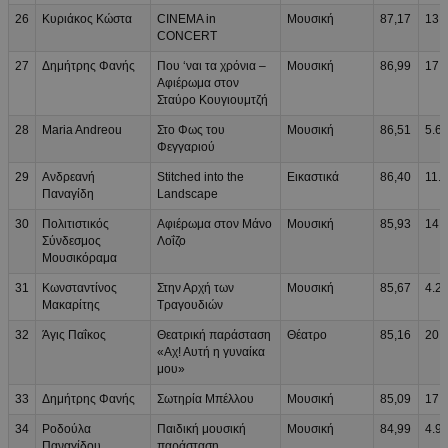
26
Κυριάκος Κώστα
CINEMA in
Μουσική
87,17
13.
CONCERT
27
Δημήτρης Φανής
Που ‘ναι τα χρόνια –
Μουσική
86,99
17.
Αφιέρωμα στον
Σταύρο Κουγιουμτζή
28
Maria Andreou
Στο Φως του
Μουσική
86,51
5.6
Φεγγαριού
29
Ανδρεανή
Stitched into the
Εικαστικά
86,40
11.
Παναγίδη
Landscape
30
Πολιτιστικός
Αφιέρωμα στον Μάνο
Μουσική
85,93
14.
Σύνδεσμος
Λοΐζο
Μουσικόραμα
31
Κωνσταντίνος
Στην Αρχή των
Μουσική
85,67
4.2
Μακαρίτης
Τραγουδιών
32
Άγις Παΐκος
Θεατρική παράσταση
Θέατρο
85,16
20.
«Αχ! Αυτή η γυναίκα
μου»
33
Δημήτρης Φανής
Σωτηρία Μπέλλου
Μουσική
85,09
17.
34
Ροδούλα
Παιδική μουσική
Μουσική
84,99
4.9
Παναγίδου
παράσταση