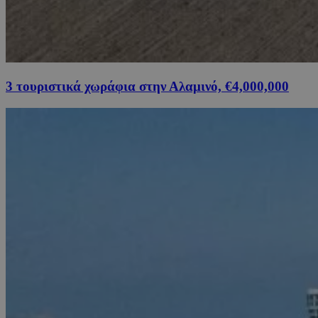
3 τουριστικά χωράφια στην Αλαμινό, €4,000,000