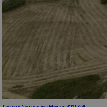
Τουριστικό χωράφι στο Μαρώνι, €225,000