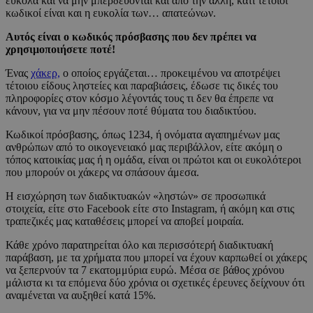
εύκολα και να μην μπερδεύονται και από την άλλη, κάτι τέτοιοι
κωδικοί είναι και η ευκολία των… απατεώνων.
Αυτός είναι ο κωδικός πρόσβασης που δεν πρέπει να
χρησιμοποιήσετε ποτέ!
Ένας
χάκερ,
ο οποίος εργάζεται… προκειμένου να αποτρέψει
τέτοιου είδους ληστείες και παραβιάσεις, έδωσε τις δικές του
πληροφορίες στον κόσμο λέγοντάς τους τι δεν θα έπρεπε να
κάνουν, για να μην πέσουν ποτέ θύματα του διαδικτύου.
Κωδικοί πρόσβασης, όπως 1234, ή ονόματα αγαπημένων μας
ανθρώπων από το οικογενειακό μας περιβάλλον, είτε ακόμη ο
τόπος κατοικίας μας ή η ομάδα, είναι οι πρώτοι και οι ευκολότεροι
που μπορούν οι χάκερς να σπάσουν άμεσα.
Η εισχώρηση των διαδικτυακών «ληστών» σε προσωπικά
στοιχεία, είτε στο Facebook είτε στο Instagram, ή ακόμη και στις
τραπεζικές μας καταθέσεις μπορεί να αποβεί μοιραία.
Κάθε χρόνο παρατηρείται όλο και περισσότερή διαδικτυακή
παράβαση, με τα χρήματα που μπορεί να έχουν καρπωθεί οι χάκερς
να ξεπερνούν τα 7 εκατομμύρια ευρώ. Μέσα σε βάθος χρόνου
μάλιστα κι τα επόμενα δύο χρόνια οι σχετικές έρευνες δείχνουν ότι
αναμένεται να αυξηθεί κατά 15%.