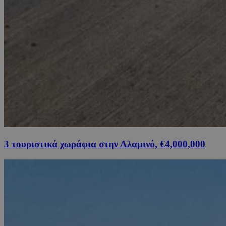
3 τουριστικά χωράφια στην Αλαμινό, €4,000,000