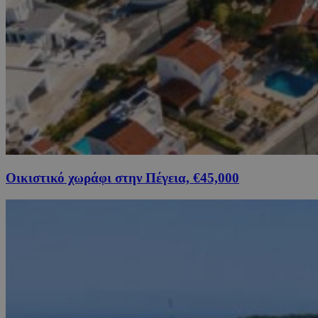
Οικιστικό χωράφι στην Πέγεια, €45,000