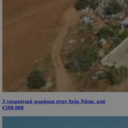
3 τουριστικά χωράφια στην Αγία Νάπα, από
€500,000