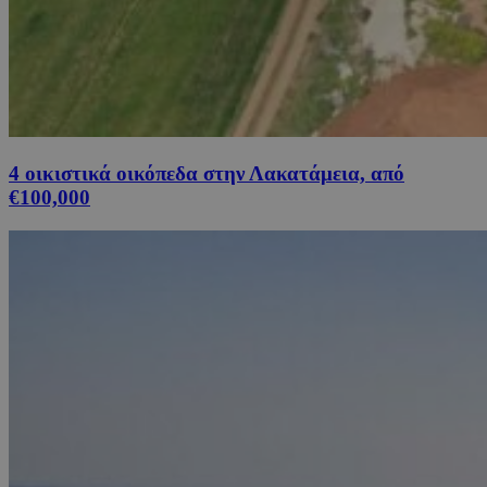
4 οικιστικά οικόπεδα στην Λακατάμεια, από
€100,000