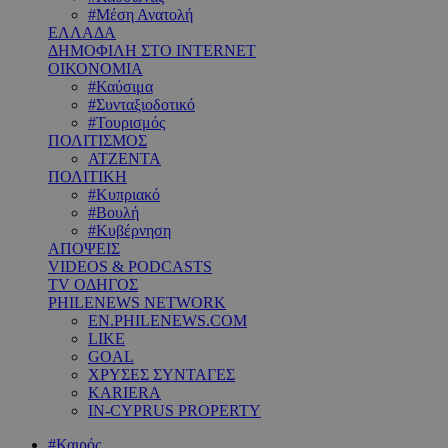
#Μέση Ανατολή
ΕΛΛΑΔΑ
ΔΗΜΟΦΙΛΗ ΣΤΟ INTERNET
ΟΙΚΟΝΟΜΙΑ
#Καύσιμα
#Συνταξιοδοτικό
#Τουρισμός
ΠΟΛΙΤΙΣΜΟΣ
ΑΤΖΕΝΤΑ
ΠΟΛΙΤΙΚΗ
#Κυπριακό
#Βουλή
#Κυβέρνηση
ΑΠΟΨΕΙΣ
VIDEOS & PODCASTS
TV ΟΔΗΓΟΣ
PHILENEWS NETWORK
EN.PHILENEWS.COM
LIKE
GOAL
ΧΡΥΣΕΣ ΣΥΝΤΑΓΕΣ
KARIERA
IN-CYPRUS PROPERTY
#Καιρός