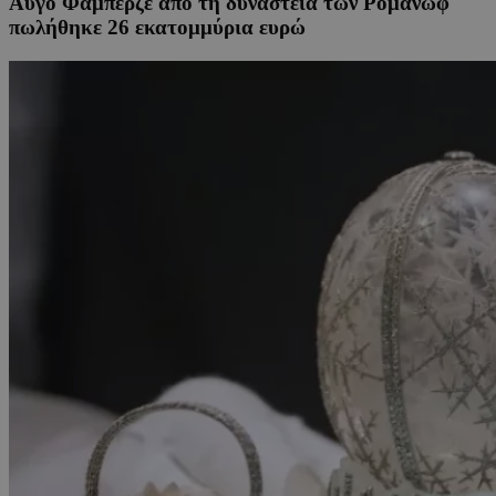
Αυγό Φαμπερζέ από τη δυναστεία των Ρομανώφ
πωλήθηκε 26 εκατομμύρια ευρώ