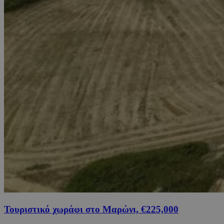
Τουριστικό χωράφι στο Μαρώνι, €225,000