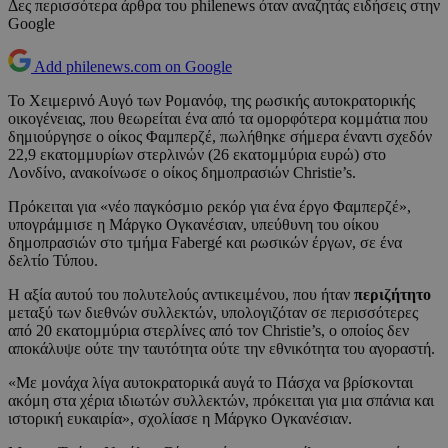
Δες περισσότερα άρθρα του philenews όταν αναζητάς ειδήσεις στην
Google
Add philenews.com on Google
Το Χειμερινό Αυγό των Ρομανόφ, της ρωσικής αυτοκρατορικής
οικογένειας, που θεωρείται ένα από τα ομορφότερα κομμάτια που
δημιούργησε ο οίκος Φαμπερζέ, πωλήθηκε σήμερα έναντι σχεδόν
22,9 εκατομμυρίων στερλινών (26 εκατομμύρια ευρώ) στο
Λονδίνο, ανακοίνωσε ο οίκος δημοπρασιών Christie’s.
Πρόκειται για «νέο παγκόσμιο ρεκόρ για ένα έργο Φαμπερζέ»,
υπογράμμισε η Μάργκο Ογκανέσιαν, υπεύθυνη του οίκου
δημοπρασιών στο τμήμα Fabergé και ρωσικών έργων, σε ένα
δελτίο Τύπου.
Η αξία αυτού του πολυτελούς αντικειμένου, που ήταν
περιζήτητο
μεταξύ των διεθνών συλλεκτών, υπολογιζόταν σε περισσότερες
από 20 εκατομμύρια στερλίνες από τον Christie’s, ο οποίος δεν
αποκάλυψε ούτε την ταυτότητα ούτε την εθνικότητα του αγοραστή.
«Με μονάχα λίγα αυτοκρατορικά αυγά το Πάσχα να βρίσκονται
ακόμη στα χέρια ιδιωτών συλλεκτών, πρόκειται για μια σπάνια και
ιστορική ευκαιρία», σχολίασε η Μάργκο Ογκανέσιαν.