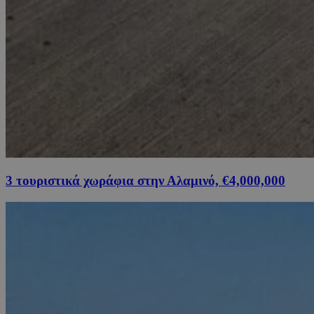
3 τουριστικά χωράφια στην Αλαμινό, €4,000,000