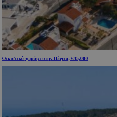
Οικιστικό χωράφι στην Πέγεια, €45,000