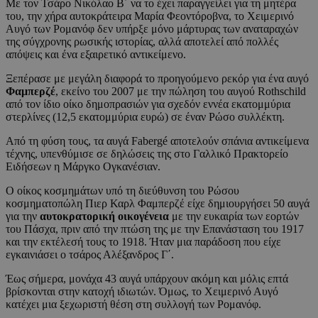
Με τον Τσάρο Νικόλαο Β΄ να το έχει παραγγείλει για τη μητέρα
του, την χήρα αυτοκράτειρα Μαρία Φεοντόροβνα, το Χειμερινό
Αυγό των Ρομανόφ δεν υπήρξε μόνο μάρτυρας των αναταραχών
της σύγχρονης ρωσικής ιστορίας, αλλά αποτελεί από πολλές
απόψεις και ένα εξαιρετικό αντικείμενο.
Ξεπέρασε με μεγάλη διαφορά το προηγούμενο ρεκόρ για ένα αυγό
Φαμπερζέ
, εκείνο του 2007 με την πώληση του αυγού Rothschild
από τον ίδιο οίκο δημοπρασιών για σχεδόν εννέα εκατομμύρια
στερλίνες (12,5 εκατομμύρια ευρώ) σε έναν Ρώσο συλλέκτη.
Από τη φύση τους, τα αυγά Fabergé αποτελούν σπάνια αντικείμενα
τέχνης, υπενθύμισε σε δηλώσεις της στο Γαλλικό Πρακτορείο
Ειδήσεων η Μάργκο Ογκανέσιαν.
Ο οίκος κοσμημάτων υπό τη διεύθυνση του Ρώσου
κοσμηματοπώλη Πιερ Καρλ Φαμπερζέ είχε δημιουργήσει 50 αυγά
για την
αυτοκρατορική οικογένεια
με την ευκαιρία των εορτών
του Πάσχα, πριν από την πτώση της με την Επανάσταση του 1917
και την εκτέλεσή τους το 1918. Ήταν μια παράδοση που είχε
εγκαινιάσει ο τσάρος Αλέξανδρος Γ΄.
Έως σήμερα, μονάχα 43 αυγά υπάρχουν ακόμη και μόλις επτά
βρίσκονται στην κατοχή ιδιωτών. Όμως, το Χειμερινό Αυγό
κατέχει μια ξεχωριστή θέση στη συλλογή των Ρομανόφ.