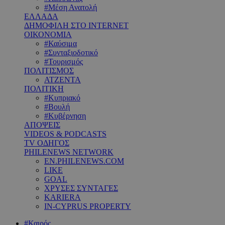
#Μέση Ανατολή
ΕΛΛΑΔΑ
ΔΗΜΟΦΙΛΗ ΣΤΟ INTERNET
ΟΙΚΟΝΟΜΙΑ
#Καύσιμα
#Συνταξιοδοτικό
#Τουρισμός
ΠΟΛΙΤΙΣΜΟΣ
ΑΤΖΕΝΤΑ
ΠΟΛΙΤΙΚΗ
#Κυπριακό
#Βουλή
#Κυβέρνηση
ΑΠΟΨΕΙΣ
VIDEOS & PODCASTS
TV ΟΔΗΓΟΣ
PHILENEWS NETWORK
EN.PHILENEWS.COM
LIKE
GOAL
ΧΡΥΣΕΣ ΣΥΝΤΑΓΕΣ
KARIERA
IN-CYPRUS PROPERTY
#Καιρός