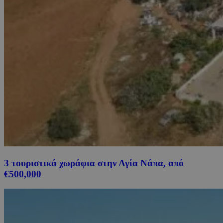
3 τουριστικά χωράφια στην Αγία Νάπα, από
€500,000