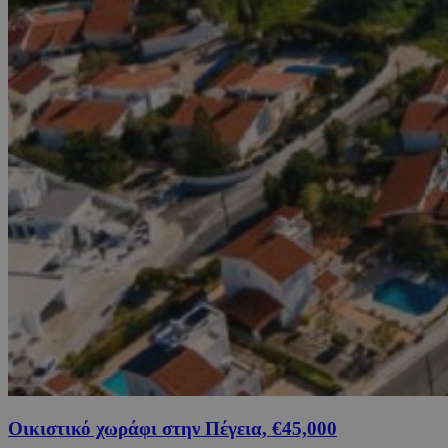
Οικιστικό χωράφι στην Πέγεια, €45,000