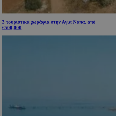
3 τουριστικά χωράφια στην Αγία Νάπα, από
€500,000