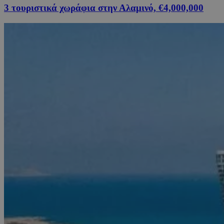
3 τουριστικά χωράφια στην Αλαμινό, €4,000,000