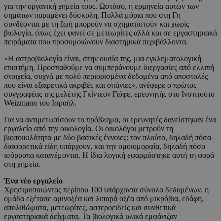
για την οργανική χημεία τους. Ωστόσο, η ερμηνεία αυτών των
σημάτων παραμένει δύσκολη. Πολλά μόρια που στη Γη
συνδέονται με τη ζωή μπορούν να σχηματιστούν και χωρίς
βιολογία, όπως έχει φανεί σε μετεωρίτες αλλά και σε εργαστηριακά
πειράματα που προσομοιώνουν διαστημικά περιβάλλοντα.
«Η αστροβιολογία είναι, στην ουσία της, μια εγκληματολογική
επιστήμη. Προσπαθούμε να συμπεράνουμε διεργασίες από ελλιπή
στοιχεία, συχνά με πολύ περιορισμένα δεδομένα από αποστολές
που είναι εξαιρετικά ακριβές και σπάνιες», ανέφερε ο πρώτος
συγγραφέας της μελέτης Γκίντεον Γιόφε, ερευνητής στο Ινστιτούτο
Weizmann του Ισραήλ.
Για να αντιμετωπίσουν το πρόβλημα, οι ερευνητές δανείστηκαν ένα
εργαλείο από την οικολογία. Οι οικολόγοι μετρούν τη
βιοποικιλότητα με δύο βασικές έννοιες: τον πλούτο, δηλαδή πόσα
διαφορετικά είδη υπάρχουν, και την ομοιομορφία, δηλαδή πόσο
ισόρροπα κατανέμονται. Η ίδια λογική εφαρμόστηκε αυτή τη φορά
στη χημεία.
Ένα νέο εργαλείο
Χρησιμοποιώντας περίπου 100 υπάρχοντα σύνολα δεδομένων, η
ομάδα εξέτασε αμινοξέα και λιπαρά οξέα από μικρόβια, εδάφη,
απολιθώματα, μετεωρίτες, αστεροειδείς και συνθετικά
εργαστηριακά δείγματα. Τα βιολογικά υλικά εμφάνιζαν