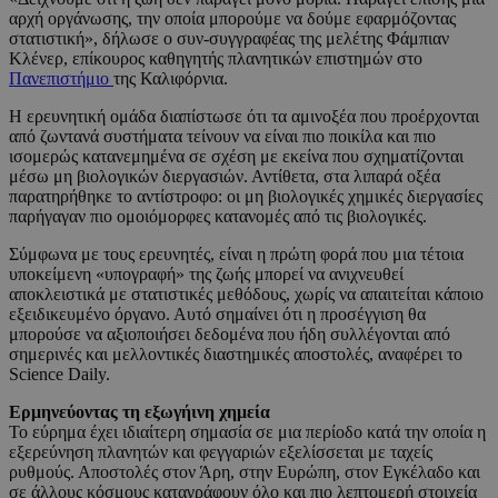
αρχή οργάνωσης, την οποία μπορούμε να δούμε εφαρμόζοντας
στατιστική», δήλωσε ο συν-συγγραφέας της μελέτης Φάμπιαν
Κλένερ, επίκουρος καθηγητής πλανητικών επιστημών στο
Πανεπιστήμιο
της Καλιφόρνια.
Η ερευνητική ομάδα διαπίστωσε ότι τα αμινοξέα που προέρχονται
από ζωντανά συστήματα τείνουν να είναι πιο ποικίλα και πιο
ισομερώς κατανεμημένα σε σχέση με εκείνα που σχηματίζονται
μέσω μη βιολογικών διεργασιών. Αντίθετα, στα λιπαρά οξέα
παρατηρήθηκε το αντίστροφο: οι μη βιολογικές χημικές διεργασίες
παρήγαγαν πιο ομοιόμορφες κατανομές από τις βιολογικές.
Σύμφωνα με τους ερευνητές, είναι η πρώτη φορά που μια τέτοια
υποκείμενη «υπογραφή» της ζωής μπορεί να ανιχνευθεί
αποκλειστικά με στατιστικές μεθόδους, χωρίς να απαιτείται κάποιο
εξειδικευμένο όργανο. Αυτό σημαίνει ότι η προσέγγιση θα
μπορούσε να αξιοποιήσει δεδομένα που ήδη συλλέγονται από
σημερινές και μελλοντικές διαστημικές αποστολές, αναφέρει το
Science Daily.
Ερμηνεύοντας τη εξωγήινη χημεία
Το εύρημα έχει ιδιαίτερη σημασία σε μια περίοδο κατά την οποία η
εξερεύνηση πλανητών και φεγγαριών εξελίσσεται με ταχείς
ρυθμούς. Αποστολές στον Άρη, στην Ευρώπη, στον Εγκέλαδο και
σε άλλους κόσμους καταγράφουν όλο και πιο λεπτομερή στοιχεία