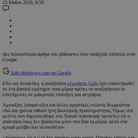
15 Μαΐου 2026, 8:50
Δες περισσότερα άρθρα του philenews όταν αναζητάς ειδήσεις στην
Google
Add philenews.com on Google
Εδώ και δεκαετίες, η αναζήτηση
εξωγήινης ζωής
έχει επικεντρωθεί
σε ένα βασικό ερώτημα: ποια μόρια πρέπει να αναζητήσουν οι
επιστήμονες σε μακρινούς πλανήτες και φεγγάρια;
Αμινοξέα, λιπαρά οξέα και άλλες οργανικές ενώσεις θεωρούνται
εδώ και χρόνια πιθανά ίχνη βιολογικής δραστηριότητας. Όμως νέα
μελέτη που δημοσιεύθηκε στο Nature Astronomy προτείνει ότι η
απάντηση ίσως δεν βρίσκεται μόνο στα ίδια τα μόρια, αλλά στα
κρυφά μοτίβα που τα συνδέουν.
«Δείχνουμε ότι η ζωή δεν παράγει μόνο μόρια. Παράγει επίσης μια