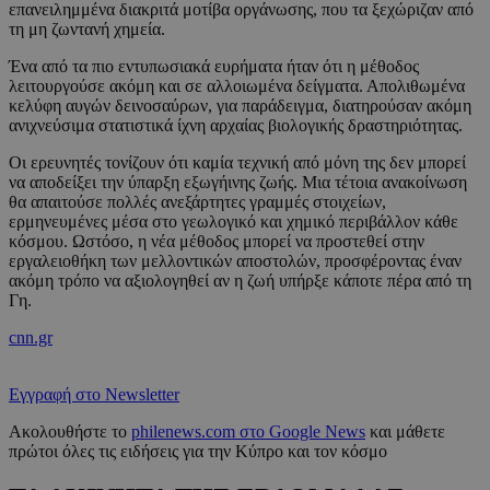
επανειλημμένα διακριτά μοτίβα οργάνωσης, που τα ξεχώριζαν από
τη μη ζωντανή χημεία.
Ένα από τα πιο εντυπωσιακά ευρήματα ήταν ότι η μέθοδος
λειτουργούσε ακόμη και σε αλλοιωμένα δείγματα. Απολιθωμένα
κελύφη αυγών δεινοσαύρων, για παράδειγμα, διατηρούσαν ακόμη
ανιχνεύσιμα στατιστικά ίχνη αρχαίας βιολογικής δραστηριότητας.
Οι ερευνητές τονίζουν ότι καμία τεχνική από μόνη της δεν μπορεί
να αποδείξει την ύπαρξη εξωγήινης ζωής. Μια τέτοια ανακοίνωση
θα απαιτούσε πολλές ανεξάρτητες γραμμές στοιχείων,
ερμηνευμένες μέσα στο γεωλογικό και χημικό περιβάλλον κάθε
κόσμου. Ωστόσο, η νέα μέθοδος μπορεί να προστεθεί στην
εργαλειοθήκη των μελλοντικών αποστολών, προσφέροντας έναν
ακόμη τρόπο να αξιολογηθεί αν η ζωή υπήρξε κάποτε πέρα από τη
Γη.
cnn.gr
Εγγραφή στο Newsletter
Ακολουθήστε το
philenews.com στο Google News
και μάθετε
πρώτοι όλες τις ειδήσεις για την Κύπρο και τον κόσμο