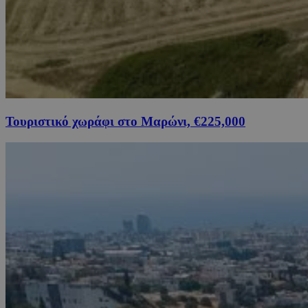
Τουριστικό χωράφι στο Μαρώνι, €225,000