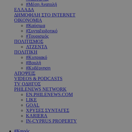
#Μέση Ανατολή
ΕΛΛΑΔΑ
ΔΗΜΟΦΙΛΗ ΣΤΟ INTERNET
ΟΙΚΟΝΟΜΙΑ
#Καύσιμα
#Συνταξιοδοτικό
#Τουρισμός
ΠΟΛΙΤΙΣΜΟΣ
ΑΤΖΕΝΤΑ
ΠΟΛΙΤΙΚΗ
#Κυπριακό
#Βουλή
#Κυβέρνηση
ΑΠΟΨΕΙΣ
VIDEOS & PODCASTS
TV ΟΔΗΓΟΣ
PHILENEWS NETWORK
EN.PHILENEWS.COM
LIKE
GOAL
ΧΡΥΣΕΣ ΣΥΝΤΑΓΕΣ
KARIERA
IN-CYPRUS PROPERTY
#Καιρός