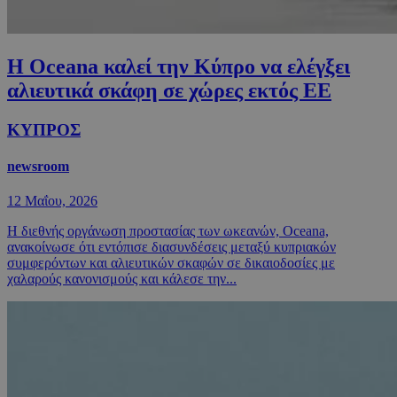
Η Oceana καλεί την Κύπρο να ελέγξει
αλιευτικά σκάφη σε χώρες εκτός ΕΕ
ΚΥΠΡΟΣ
newsroom
12 Μαΐου, 2026
Η διεθνής οργάνωση προστασίας των ωκεανών, Oceana,
ανακοίνωσε ότι εντόπισε διασυνδέσεις μεταξύ κυπριακών
συμφερόντων και αλιευτικών σκαφών σε δικαιοδοσίες με
χαλαρούς κανονισμούς και κάλεσε την...