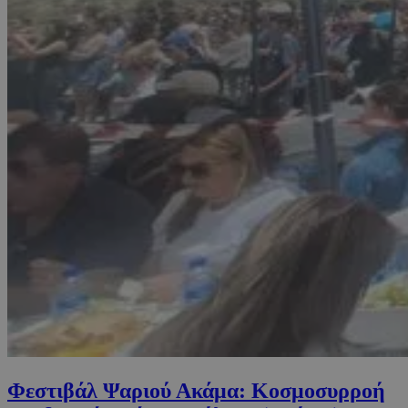
Φεστιβάλ Ψαριού Ακάμα: Κοσμοσυρροή