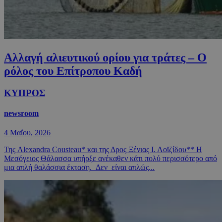
Αλλαγή αλιευτικού ορίου για τράτες – Ο
ρόλος του Επίτροπου Καδή
ΚΥΠΡΟΣ
newsroom
4 Μαΐου, 2026
Της Alexandra Cousteau* και της Δρος Ξένιας Ι. Λοϊζίδου** Η
Μεσόγειος Θάλασσα υπήρξε ανέκαθεν κάτι πολύ περισσότερο από
μια απλή θαλάσσια έκταση. Δεν είναι απλώς...