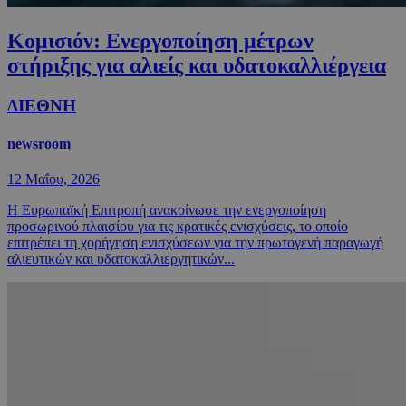
Κομισιόν: Ενεργοποίηση μέτρων
στήριξης για αλιείς και υδατοκαλλιέργεια
ΔΙΕΘΝΗ
newsroom
12 Μαΐου, 2026
Η Ευρωπαϊκή Επιτροπή ανακοίνωσε την ενεργοποίηση
προσωρινού πλαισίου για τις κρατικές ενισχύσεις, το οποίο
επιτρέπει τη χορήγηση ενισχύσεων για την πρωτογενή παραγωγή
αλιευτικών και υδατοκαλλιεργητικών...