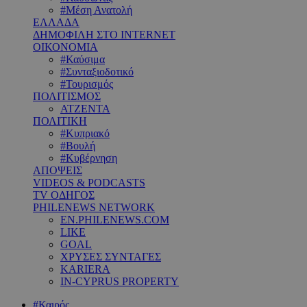
#Μέση Ανατολή
ΕΛΛΑΔΑ
ΔΗΜΟΦΙΛΗ ΣΤΟ INTERNET
ΟΙΚΟΝΟΜΙΑ
#Καύσιμα
#Συνταξιοδοτικό
#Τουρισμός
ΠΟΛΙΤΙΣΜΟΣ
ΑΤΖΕΝΤΑ
ΠΟΛΙΤΙΚΗ
#Κυπριακό
#Βουλή
#Κυβέρνηση
ΑΠΟΨΕΙΣ
VIDEOS & PODCASTS
TV ΟΔΗΓΟΣ
PHILENEWS NETWORK
EN.PHILENEWS.COM
LIKE
GOAL
ΧΡΥΣΕΣ ΣΥΝΤΑΓΕΣ
KARIERA
IN-CYPRUS PROPERTY
#Καιρός