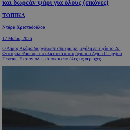
και δωρεάν ψάρι για όλους (εικόνες)
ΤΟΠΙΚΑ
Ντόρα Χριστοδούλου
17 Μαΐου, 2026
Ο Δήμος Ακάμα διοργάνωσε σήμερα με μεγάλη επιτυχία το 2ο
Φεστιβάλ Ψαριού, στο αλιευτικό καταφύγιο του Αγίου Γεωργίου
Πέγειας. Εκατοντάδες κάτοικοι από όλες τις περιοχές...